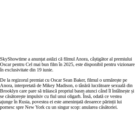
SkyShowtime a anunțat astăzi că filmul Anora, câștigător al premiului
Oscar pentru Cel mai bun film în 2025, este disponibil pentru vizionare
în exclusivitate din 19 iunie.
De la regizorul premiat cu Oscar Sean Baker, filmul o urmărește pe
Anora, interpretată de Mikey Madison, o tânără lucrătoare sexuală din
Brooklyn care pare să trăiască propriul basm atunci când îl întâlnește și
se căsătorește impulsiv cu fiul unui oligarh. Însă, odată ce vestea
ajunge în Rusia, povestea ei este amenințată deoarece părinții lui
pornesc spre New York cu un singur scop: anularea căsătoriei.