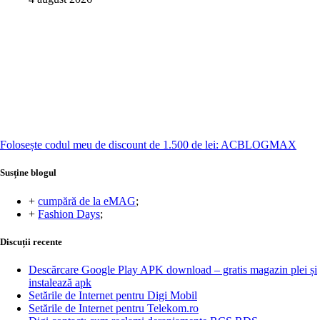
Folosește codul meu de discount de 1.500 de lei: ACBLOGMAX
Susține blogul
+
cumpără de la eMAG
;
+
Fashion Days
;
Discuții recente
Descărcare Google Play APK download – gratis magazin plei și
instalează apk
Setările de Internet pentru Digi Mobil
Setările de Internet pentru Telekom.ro