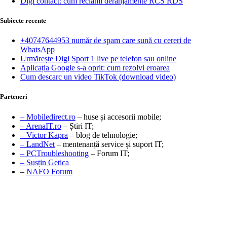
Digi contact: cum reclami deranjamente RCS RDS
Subiecte recente
+40747644953 număr de spam care sună cu cereri de
WhatsApp
Urmărește Digi Sport 1 live pe telefon sau online
Aplicația Google s-a oprit: cum rezolvi eroarea
Cum descarc un video TikTok (download video)
Parteneri
– Mobiledirect.ro
– huse și accesorii mobile;
– ArenaIT.ro
– Știri IT;
– Victor Kapra
– blog de tehnologie;
– LandNet
– mentenanță service și suport IT;
– PCTroubleshooting
– Forum IT;
– Susțin Getica
–
NAFO Forum