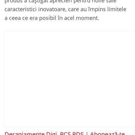
produs a câștigat aprecieri pentru noile sale
caracteristici inovatoare, care au împins limitele
a ceea ce era posibil în acel moment.
Deranjamente Digi, RCS RDS
|
Abonează-te