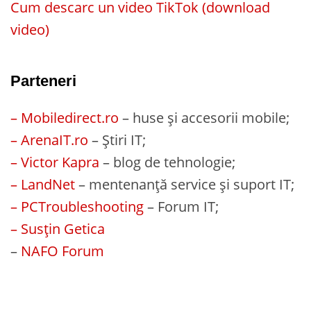
Cum descarc un video TikTok (download
video)
Parteneri
– Mobiledirect.ro
– huse și accesorii mobile;
– ArenaIT.ro
– Știri IT;
– Victor Kapra
– blog de tehnologie;
– LandNet
– mentenanță service și suport IT;
– PCTroubleshooting
– Forum IT;
– Susțin Getica
–
NAFO Forum