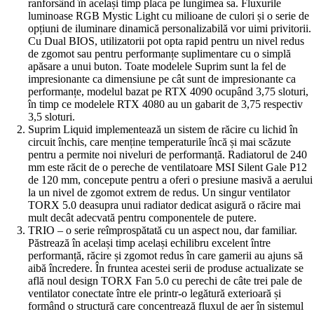
ranforsând în același timp placa pe lungimea sa. Fluxurile
luminoase RGB Mystic Light cu milioane de culori și o serie de
opțiuni de iluminare dinamică personalizabilă vor uimi privitorii.
Cu Dual BIOS, utilizatorii pot opta rapid pentru un nivel redus
de zgomot sau pentru performanțe suplimentare cu o simplă
apăsare a unui buton. Toate modelele Suprim sunt la fel de
impresionante ca dimensiune pe cât sunt de impresionante ca
performanțe, modelul bazat pe RTX 4090 ocupând 3,75 sloturi,
în timp ce modelele RTX 4080 au un gabarit de 3,75 respectiv
3,5 sloturi.
Suprim Liquid implementează un sistem de răcire cu lichid în
circuit închis, care menține temperaturile încă și mai scăzute
pentru a permite noi niveluri de performanță. Radiatorul de 240
mm este răcit de o pereche de ventilatoare MSI Silent Gale P12
de 120 mm, concepute pentru a oferi o presiune masivă a aerului
la un nivel de zgomot extrem de redus. Un singur ventilator
TORX 5.0 deasupra unui radiator dedicat asigură o răcire mai
mult decât adecvată pentru componentele de putere.
TRIO – o serie reîmprospătată cu un aspect nou, dar familiar.
Păstrează în același timp același echilibru excelent între
performanță, răcire și zgomot redus în care gamerii au ajuns să
aibă încredere. În fruntea acestei serii de produse actualizate se
află noul design TORX Fan 5.0 cu perechi de câte trei pale de
ventilator conectate între ele printr-o legătură exterioară și
formând o structură care concentrează fluxul de aer în sistemul