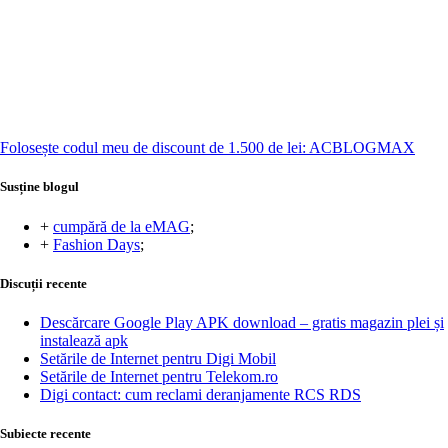
Folosește codul meu de discount de 1.500 de lei: ACBLOGMAX
Susține blogul
+
cumpără de la eMAG
;
+
Fashion Days
;
Discuții recente
Descărcare Google Play APK download – gratis magazin plei și
instalează apk
Setările de Internet pentru Digi Mobil
Setările de Internet pentru Telekom.ro
Digi contact: cum reclami deranjamente RCS RDS
Subiecte recente