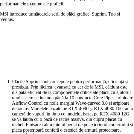
performanțele maxime ale graficii.
MSI introduce următoarele serii de plăci grafice: Suprim, Trio și
Ventus.
Plăcile Suprim sunt concepute pentru performanță, eficiență și
prestigiu. Prin răcirea avansată cu aer de la MSI, căldura este
disipată eficient de la componentele critice ale plăcii cu ajutorul
unui sistem ce include până la 10 conducte Core Pipes, aripioare
Airflow Control cu noile margini Wave-curved 3.0 și aripioare
de răcire. Modelele bazate pe RTX 4090 și RTX 4080 16G au o
cameră de vapori, în timp ce modelul bazat pe RTX 4080 12G
se va lăuda cu o bază de răcire masivă, din cupru placat cu
nichel. Finisarea aluminiului periat de pe exteriorul cooler-ului și
placa posterioară conferă o estetică de armură protectoare,