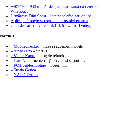
+40747644953 număr de spam care sună cu cereri de
WhatsApp
Urmărește Digi Sport 1 live pe telefon sau online
Aplicația Google s-a oprit: cum rezolvi eroarea
Cum descarc un video TikTok (download video)
Parteneri
– Mobiledirect.ro
– huse și accesorii mobile;
– ArenaIT.ro
– Știri IT;
– Victor Kapra
– blog de tehnologie;
– LandNet
– mentenanță service și suport IT;
– PCTroubleshooting
– Forum IT;
– Susțin Getica
–
NAFO Forum