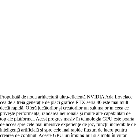
Propulsată de noua arhitectură ultra-eficientă NVIDIA Ada Lovelace,
cea de a treia generație de plăci grafice RTX seria 40 este mai mult
decât rapidă. Oferă jucătorilor și creatorilor un salt major în ceea ce
privește performanța, randarea neuronală și multe alte capabilități de
top ale platformei. Acest progres masiv în tehnologia GPU este poarta
de acces spre cele mai imersive experiențe de joc, funcții incredibile de
inteligență artificială și spre cele mai rapide fluxuri de lucru pentru
crearea de conținut. Aceste GPU-uri împing pur și simplu în viitor