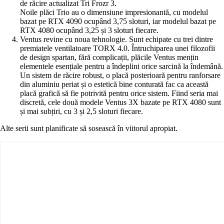
de răcire actualizat Tri Frozr 3.
Noile plăci Trio au o dimensiune impresionantă, cu modelul
bazat pe RTX 4090 ocupând 3,75 sloturi, iar modelul bazat pe
RTX 4080 ocupând 3,25 și 3 sloturi fiecare.
Ventus revine cu noua tehnologie. Sunt echipate cu trei dintre
premiatele ventilatoare TORX 4.0. Întruchiparea unei filozofii
de design spartan, fără complicații, plăcile Ventus mențin
elementele esențiale pentru a îndeplini orice sarcină la îndemână.
Un sistem de răcire robust, o placă posterioară pentru ranforsare
din aluminiu periat și o estetică bine conturată fac ca această
placă grafică să fie potrivită pentru orice sistem. Fiind seria mai
discretă, cele două modele Ventus 3X bazate pe RTX 4080 sunt
și mai subțiri, cu 3 și 2,5 sloturi fiecare.
Alte serii sunt planificate să sosească în viitorul apropiat.