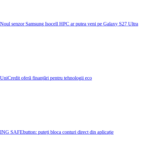
Noul senzor Samsung Isocell HPC ar putea veni pe Galaxy S27 Ultra
UniCredit oferă finanțări pentru tehnologii eco
ING SAFEbutton: puteți bloca conturi direct din aplicație