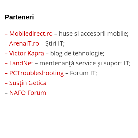
Parteneri
– Mobiledirect.ro
– huse și accesorii mobile;
– ArenaIT.ro
– Știri IT;
– Victor Kapra
– blog de tehnologie;
– LandNet
– mentenanță service și suport IT;
– PCTroubleshooting
– Forum IT;
– Susțin Getica
–
NAFO Forum