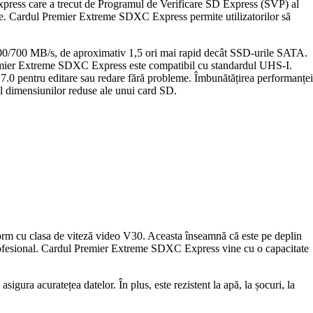
ess care a trecut de Programul de Verificare SD Express (SVP) al
ate. Cardul Premier Extreme SDXC Express permite utilizatorilor să
0/700 MB/s, de aproximativ 1,5 ori mai rapid decât SSD-urile SATA.
Premier Extreme SDXC Express este compatibil cu standardul UHS-I.
SD 7.0 pentru editare sau redare fără probleme. Îmbunătățirea performanței
dimensiunilor reduse ale unui card SD.
rm cu clasa de viteză video V30. Aceasta înseamnă că este pe deplin
vel profesional. Cardul Premier Extreme SDXC Express vine cu o capacitate
ra acuratețea datelor. În plus, este rezistent la apă, la șocuri, la