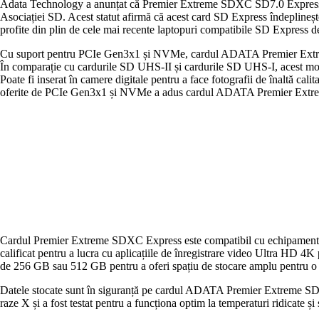
Adata Technology a anunțat că Premier Extreme SDXC SD7.0 Express 
Asociației SD. Acest statut afirmă că acest card SD Express îndeplineșt
profite din plin de cele mai recente laptopuri compatibile SD Express d
Cu suport pentru PCIe Gen3x1 și NVMe, cardul ADATA Premier Extreme
În comparație cu cardurile SD UHS-II și cardurile SD UHS-I, acest mod
Poate fi inserat în camere digitale pentru a face fotografii de înaltă ca
oferite de PCIe Gen3x1 și NVMe a adus cardul ADATA Premier Extreme 
Cardul Premier Extreme SDXC Express este compatibil cu echipamente vi
calificat pentru a lucra cu aplicațiile de înregistrare video Ultra HD 4K
de 256 GB sau 512 GB pentru a oferi spațiu de stocare amplu pentru o la
Datele stocate sunt în siguranță pe cardul ADATA Premier Extreme SDXC S
raze X și a fost testat pentru a funcționa optim la temperaturi ridicate și