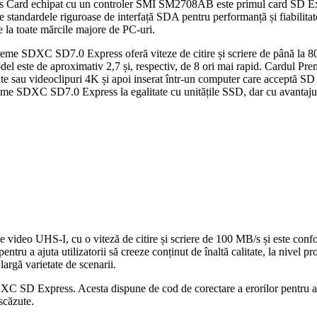
Card echipat cu un controler SMI SM2708AB este primul card SD Expr
e standardele riguroase de interfață SDA pentru performanță și fiabilit
e la toate mărcile majore de PC-uri.
 SDXC SD7.0 Express oferă viteze de citire și scriere de până la 80
el este de aproximativ 2,7 și, respectiv, de 8 ori mai rapid. Cardul 
litate sau videoclipuri 4K și apoi inserat într-un computer care acceptă 
SDXC SD7.0 Express la egalitate cu unitățile SSD, dar cu avantajul 
deo UHS-I, cu o viteză de citire și scriere de 100 MB/s și este confo
 pentru a ajuta utilizatorii să creeze conținut de înaltă calitate, la ni
rgă varietate de scenarii.
D Express. Acesta dispune de cod de corectare a erorilor pentru a asigu
 scăzute.