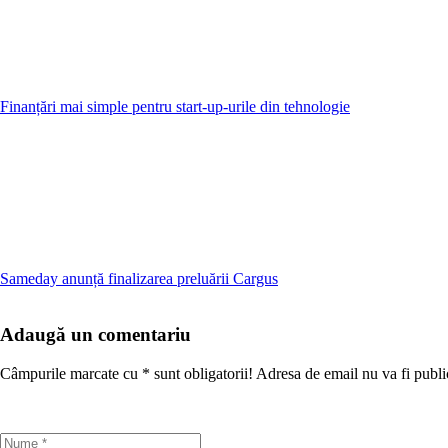
Finanțări mai simple pentru start-up-urile din tehnologie
Sameday anunță finalizarea preluării Cargus
Adaugă un comentariu
Câmpurile marcate cu
*
sunt obligatorii! Adresa de email nu va fi publi