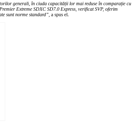
atorilor generali, în ciuda capacității lor mai reduse în comparație cu
 Premier Extreme SDXC SD7.0 Express, verificat SVP, oferim
 date sunt norme standard”,
a spus el.