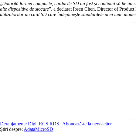
„
Datorită formei compacte, cardurile SD au fost și continuă să fie un sup
alte dispozitive de stocare
”, a declarat Ibsen Chen, Director of Produ
utilizatorilor un card SD care îndeplinește standardele unei lumi modern
Deranjamente Digi, RCS RDS
|
Abonează-te la newsletter
Știri despre:
Adata
MicroSD