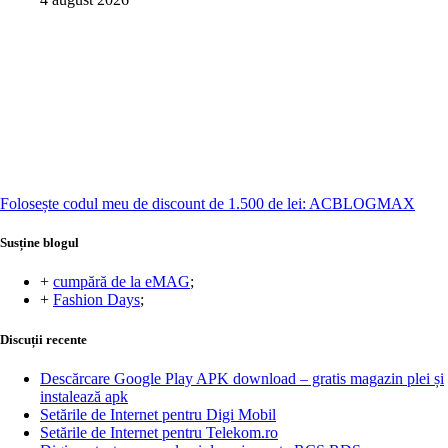
Folosește codul meu de discount de 1.500 de lei: ACBLOGMAX
Susține blogul
+
cumpără de la eMAG
;
+
Fashion Days
;
Discuții recente
Descărcare Google Play APK download – gratis magazin plei și
instalează apk
Setările de Internet pentru Digi Mobil
Setările de Internet pentru Telekom.ro