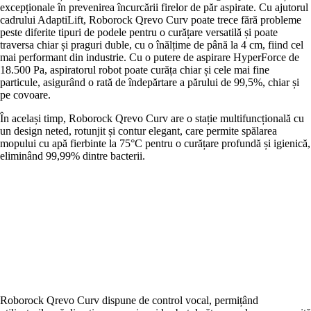
excepționale în prevenirea încurcării firelor de păr aspirate. Cu ajutorul
cadrului AdaptiLift, Roborock Qrevo Curv poate trece fără probleme
peste diferite tipuri de podele pentru o curățare versatilă și poate
traversa chiar și praguri duble, cu o înălțime de până la 4 cm, fiind cel
mai performant din industrie. Cu o putere de aspirare HyperForce de
18.500 Pa, aspiratorul robot poate curăța chiar și cele mai fine
particule, asigurând o rată de îndepărtare a părului de 99,5%, chiar și
pe covoare.
În același timp, Roborock Qrevo Curv are o stație multifuncțională cu
un design neted, rotunjit și contur elegant, care permite spălarea
mopului cu apă fierbinte la 75°C pentru o curățare profundă și igienică,
eliminând 99,99% dintre bacterii.
Roborock Qrevo Curv dispune de control vocal, permițând