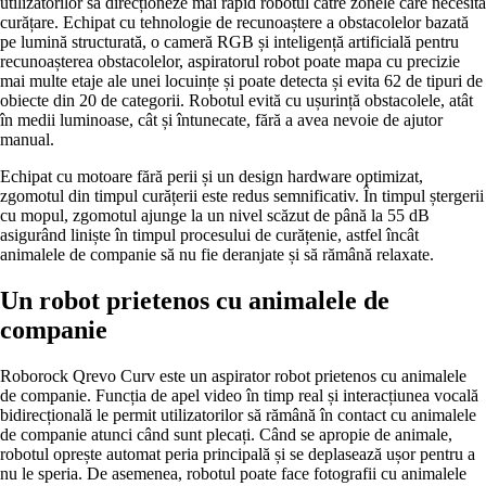
utilizatorilor să direcționeze mai rapid robotul către zonele care necesită
curățare. Echipat cu tehnologie de recunoaștere a obstacolelor bazată
pe lumină structurată, o cameră RGB și inteligență artificială pentru
recunoașterea obstacolelor, aspiratorul robot poate mapa cu precizie
mai multe etaje ale unei locuințe și poate detecta și evita 62 de tipuri de
obiecte din 20 de categorii. Robotul evită cu ușurință obstacolele, atât
în medii luminoase, cât și întunecate, fără a avea nevoie de ajutor
manual.
Echipat cu motoare fără perii și un design hardware optimizat,
zgomotul din timpul curățerii este redus semnificativ. În timpul ștergerii
cu mopul, zgomotul ajunge la un nivel scăzut de până la 55 dB
asigurând liniște în timpul procesului de curățenie, astfel încât
animalele de companie să nu fie deranjate și să rămână relaxate.
Un robot prietenos cu animalele de
companie
Roborock Qrevo Curv este un aspirator robot prietenos cu animalele
de companie. Funcția de apel video în timp real și interacțiunea vocală
bidirecțională le permit utilizatorilor să rămână în contact cu animalele
de companie atunci când sunt plecați. Când se apropie de animale,
robotul oprește automat peria principală și se deplasează ușor pentru a
nu le speria. De asemenea, robotul poate face fotografii cu animalele