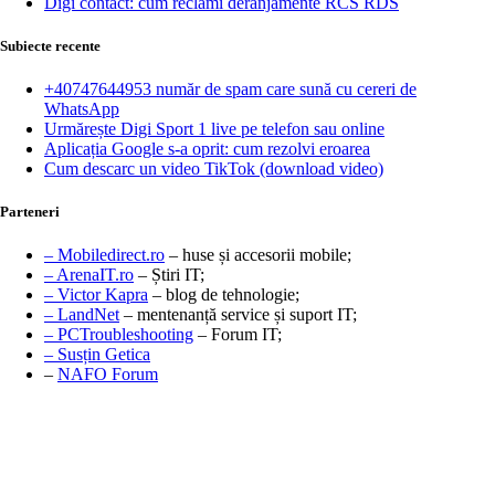
Digi contact: cum reclami deranjamente RCS RDS
Subiecte recente
+40747644953 număr de spam care sună cu cereri de
WhatsApp
Urmărește Digi Sport 1 live pe telefon sau online
Aplicația Google s-a oprit: cum rezolvi eroarea
Cum descarc un video TikTok (download video)
Parteneri
– Mobiledirect.ro
– huse și accesorii mobile;
– ArenaIT.ro
– Știri IT;
– Victor Kapra
– blog de tehnologie;
– LandNet
– mentenanță service și suport IT;
– PCTroubleshooting
– Forum IT;
– Susțin Getica
–
NAFO Forum