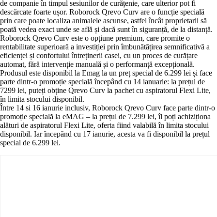
de companie în timpul sesiunilor de curățenie, care ulterior pot fi
descărcate foarte ușor. Roborock Qrevo Curv are o funcție specială
prin care poate localiza animalele ascunse, astfel încât proprietarii să
poată vedea exact unde se află și dacă sunt în siguranță, de la distanță.
Roborock Qrevo Curv este o opțiune premium, care promite o
rentabilitate superioară a investiției prin îmbunătățirea semnificativă a
eficienței și confortului întreținerii casei, cu un proces de curățare
automat, fără intervenție manuală și o performanță excepțională.
Produsul este disponibil la Emag la un preț special de 6.299 lei și face
parte dintr-o promoție specială începând cu 14 ianuarie: la prețul de
7299 lei, puteți obține Qrevo Curv la pachet cu aspiratorul Flexi Lite,
în limita stocului disponibil.
Între 14 si 16 ianurie inclusiv, Roborock Qrevo Curv face parte dintr-o
promoție specială la eMAG – la prețul de 7.299 lei, îl poți achiziționa
alături de aspiratorul Flexi Lite, oferta fiind valabilă în limita stocului
disponibil. Iar începând cu 17 ianurie, acesta va fi disponibil la prețul
special de 6.299 lei.