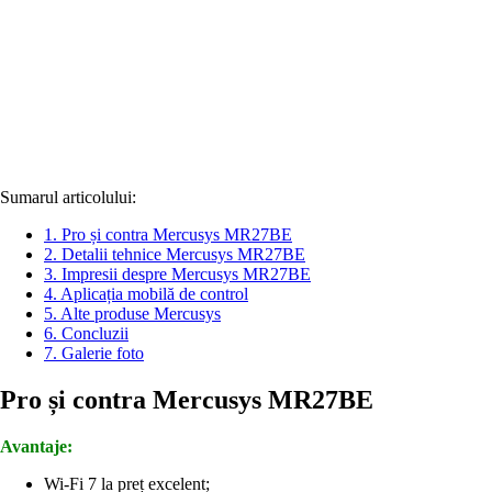
Sumarul articolului:
1.
Pro și contra Mercusys MR27BE
2.
Detalii tehnice Mercusys MR27BE
3.
Impresii despre Mercusys MR27BE
4.
Aplicația mobilă de control
5.
Alte produse Mercusys
6.
Concluzii
7.
Galerie foto
Pro și contra Mercusys MR27BE
Avantaje:
Wi-Fi 7 la preț excelent;