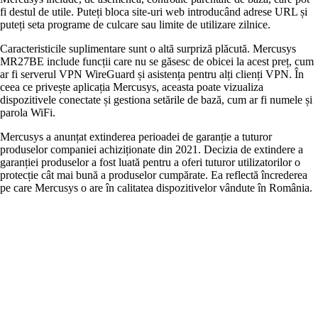
fi destul de utile. Puteți bloca site-uri web introducând adrese URL și
puteți seta programe de culcare sau limite de utilizare zilnice.
Caracteristicile suplimentare sunt o altă surpriză plăcută. Mercusys
MR27BE include funcții care nu se găsesc de obicei la acest preț, cum
ar fi serverul VPN WireGuard și asistența pentru alți clienți VPN. În
ceea ce privește aplicația Mercusys, aceasta poate vizualiza
dispozitivele conectate și gestiona setările de bază, cum ar fi numele și
parola WiFi.
Mercusys a anunțat extinderea perioadei de garanție a tuturor
produselor companiei achiziționate din 2021. Decizia de extindere a
garanției produselor a fost luată pentru a oferi tuturor utilizatorilor o
protecție cât mai bună a produselor cumpărate. Ea reflectă încrederea
pe care Mercusys o are în calitatea dispozitivelor vândute în România.