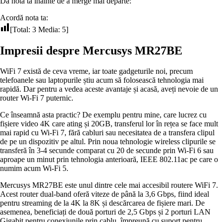
Dă nota ta înainte de a merge mai departe:
Acordă nota ta:
[Total:
3
Media:
5
]
Impresii despre Mercusys MR27BE
WiFi 7 există de ceva vreme, iar toate gadgeturile noi, precum
telefoanele sau laptopurile știu acum să folosească tehnologia mai
rapidă. Dar pentru a vedea aceste avantaje și acasă, aveți nevoie de un
router Wi-Fi 7 puternic.
Ce înseamnă asta practic? De exemplu pentru mine, care lucrez cu
fișiere video 4K care ating și 20GB, transferul lor în rețea se face mult
mai rapid cu Wi-Fi 7, fără cabluri sau necesitatea de a transfera clipul
de pe un dispozitiv pe altul. Prin noua tehnologie wireless clipurile se
transferă în 3-4 secunde comparat cu 20 de secunde prin Wi-Fi 6 sau
aproape un minut prin tehnologia anterioară, IEEE 802.11ac pe care o
numim acum Wi-Fi 5.
Mercusys MR27BE este unul dintre cele mai accesibil routere WiFi 7.
Acest router dual-band oferă viteze de până la 3,6 Gbps, fiind ideal
pentru streaming de la 4K la 8K și descărcarea de fișiere mari. De
asemenea, beneficiați de două porturi de 2,5 Gbps și 2 porturi LAN
Gigabit pentru conexiunile prin cablu, împreună cu suport pentru