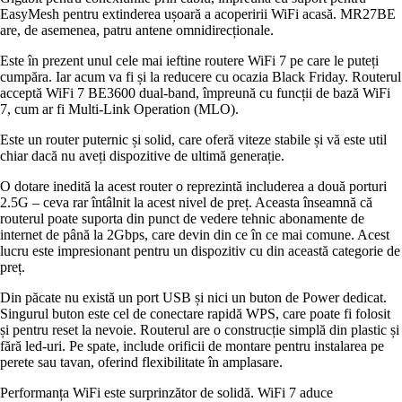
EasyMesh pentru extinderea ușoară a acoperirii WiFi acasă. MR27BE
are, de asemenea, patru antene omnidirecționale.
Este în prezent unul cele mai ieftine routere WiFi 7 pe care le puteți
cumpăra. Iar acum va fi și la reducere cu ocazia Black Friday. Routerul
acceptă WiFi 7 BE3600 dual-band, împreună cu funcții de bază WiFi
7, cum ar fi Multi-Link Operation (MLO).
Este un router puternic și solid, care oferă viteze stabile și vă este util
chiar dacă nu aveți dispozitive de ultimă generație.
O dotare inedită la acest router o reprezintă includerea a două porturi
2.5G – ceva rar întâlnit la acest nivel de preț. Aceasta înseamnă că
routerul poate suporta din punct de vedere tehnic abonamente de
internet de până la 2Gbps, care devin din ce în ce mai comune. Acest
lucru este impresionant pentru un dispozitiv cu din această categorie de
preț.
Din păcate nu există un port USB și nici un buton de Power dedicat.
Singurul buton este cel de conectare rapidă WPS, care poate fi folosit
și pentru reset la nevoie. Routerul are o construcție simplă din plastic și
fără led-uri. Pe spate, include orificii de montare pentru instalarea pe
perete sau tavan, oferind flexibilitate în amplasare.
Performanța WiFi este surprinzător de solidă. WiFi 7 aduce