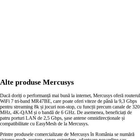
Alte produse Mercusys
Dacă doriți o performanță mai bună la internet, Mercusys oferă routerul
WiFi 7 tri-band MR47BE, care poate oferi viteze de până la 9,3 Gbps
pentru streaming 8k și jocuri non-stop, cu funcții precum canale de 320
MHz, 4K-QAM și o bandă de 6 GHz. De asemenea, beneficiați de
patru porturi LAN de 2,5 Gbps, șase antene omnidirecționale și
compatibilitate cu EasyMesh de la Mercusys.
Printre produsele comercializate de Mercusys în România se numără
sisteme mesh, routere, range extendere, adaptoare powerline sau