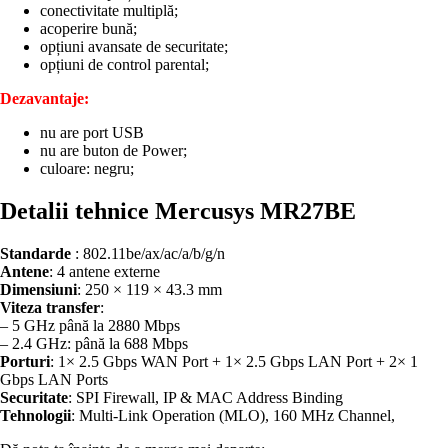
conectivitate multiplă;
acoperire bună;
opțiuni avansate de securitate;
opțiuni de control parental;
Dezavantaje:
nu are port USB
nu are buton de Power;
culoare: negru;
Detalii tehnice Mercusys MR27BE
Standarde
: 802.11be/ax/ac/a/b/g/n
Antene
: 4 antene externe
Dimensiuni
: 250 × 119 × 43.3 mm
Viteza transfer
:
– 5 GHz până la 2880 Mbps
– 2.4 GHz: până la 688 Mbps
Porturi
: 1× 2.5 Gbps WAN Port + 1× 2.5 Gbps LAN Port + 2× 1
Gbps LAN Ports
Securitate
: SPI Firewall, IP & MAC Address Binding
Tehnologii
: Multi-Link Operation (MLO), 160 MHz Channel,