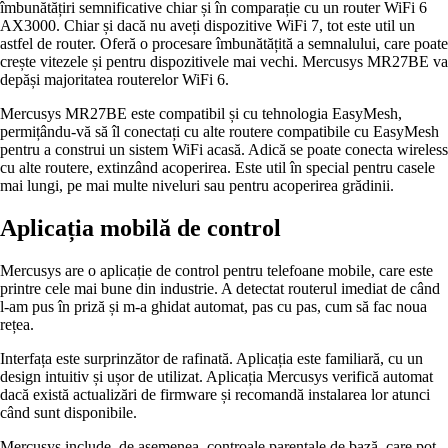
îmbunătățiri semnificative chiar și în comparație cu un router WiFi 6
AX3000. Chiar și dacă nu aveți dispozitive WiFi 7, tot este util un
astfel de router. Oferă o procesare îmbunătățită a semnalului, care poate
crește vitezele și pentru dispozitivele mai vechi. Mercusys MR27BE va
depăși majoritatea routerelor WiFi 6.
Mercusys MR27BE este compatibil și cu tehnologia EasyMesh,
permițându-vă să îl conectați cu alte routere compatibile cu EasyMesh
pentru a construi un sistem WiFi acasă. Adică se poate conecta wireless
cu alte routere, extinzând acoperirea. Este util în special pentru casele
mai lungi, pe mai multe niveluri sau pentru acoperirea grădinii.
Aplicația mobilă de control
Mercusys are o aplicație de control pentru telefoane mobile, care este
printre cele mai bune din industrie. A detectat routerul imediat de când
l-am pus în priză și m-a ghidat automat, pas cu pas, cum să fac noua
rețea.
Interfața este surprinzător de rafinată. Aplicația este familiară, cu un
design intuitiv și ușor de utilizat. Aplicația Mercusys verifică automat
dacă există actualizări de firmware și recomandă instalarea lor atunci
când sunt disponibile.
Mercusys include, de asemenea, controale parentale de bază, care pot