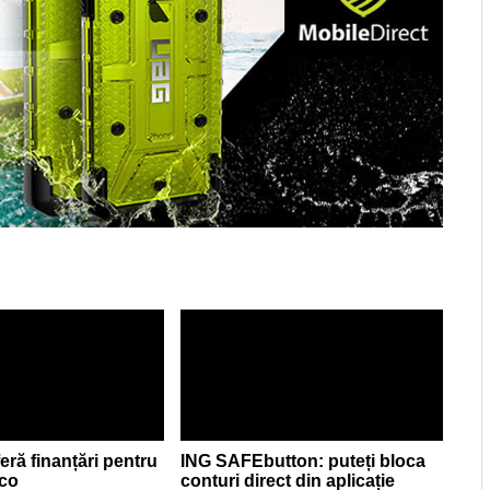
eră finanțări pentru
ING SAFEbutton: puteți bloca
eco
conturi direct din aplicație