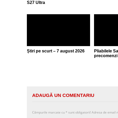
S27 Ultra
Știri pe scurt – 7 august 2026
Pliabilele 
precomenzi 
ADAUGĂ UN COMENTARIU
Câmpurile marcate cu
*
sunt obligatorii! Adresa de email n