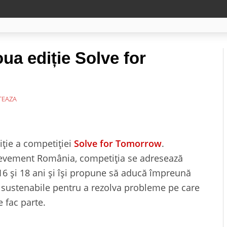
ua ediție Solve for
EAZA
ție a competiției
Solve for Tomorrow
.
hievement România, competiția se adresează
 16 și 18 ani și își propune să aducă împreună
și sustenabile pentru a rezolva probleme pe care
e fac parte.