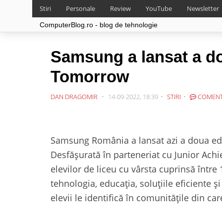
Stiri
Personale
Review
YouTube
Newsletter
ComputerBlog.ro - blog de tehnologie
Samsung a lansat a do
Tomorrow
DAN DRAGOMIR
14-09-2022, 18:39
STIRI
COMENT
Samsung România a lansat azi a doua edi
Desfășurată în parteneriat cu Junior Ac
elevilor de liceu cu vârsta cuprinsă între
tehnologia, educația, soluțiile eficiente 
elevii le identifică în comunitățile din car