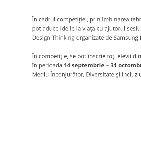
În cadrul competiției, prin îmbinarea tehno
pot aduce ideile la viață cu ajutorul sesi
Design Thinking organizate de Samsung 
În competiție, se pot înscrie toți elevii d
în perioada
14 septembrie – 31 octomb
Mediu Înconjurător, Diversitate și Incluzi