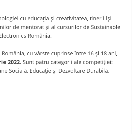
logiei cu educația și creativitatea, tinerii își
unilor de mentorat și al cursurilor de Sustainable
Electronics România.
in România, cu vârste cuprinse între 16 și 18 ani,
rie 2022
. Sunt patru categorii ale competiției:
une Socială, Educație și Dezvoltare Durabilă.