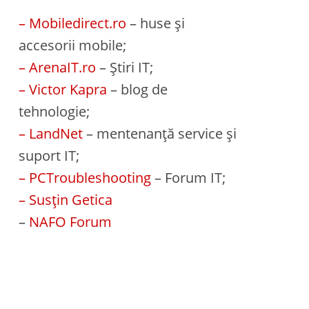
– Mobiledirect.ro
– huse și
accesorii mobile;
– ArenaIT.ro
– Știri IT;
– Victor Kapra
– blog de
tehnologie;
– LandNet
– mentenanță service și
suport IT;
– PCTroubleshooting
– Forum IT;
– Susțin Getica
–
NAFO Forum