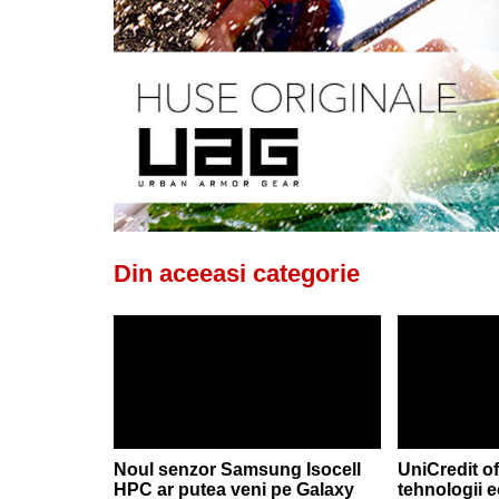
Din aceeasi categorie
Noul senzor Samsung Isocell
UniCredit of
HPC ar putea veni pe Galaxy
tehnologii 