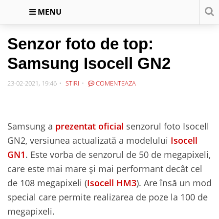
MENU
Senzor foto de top:
Samsung Isocell GN2
23-02-2021, 19:46
STIRI
COMENTEAZA
Samsung a
prezentat oficial
senzorul foto Isocell
GN2, versiunea actualizată a modelului
Isocell
GN1
. Este vorba de senzorul de 50 de megapixeli,
care este mai mare și mai performant decât cel
de 108 megapixeli (
Isocell HM3
). Are însă un mod
special care permite realizarea de poze la 100 de
megapixeli.