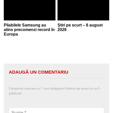
Pliabilele Samsung au
Știri pe scurt – 6 august
atins precomenzi record în
2026
Europa
ADAUGĂ UN COMENTARIU
Câmpurile marcate cu
*
sunt obligatorii! Adresa de email nu va fi
publicată.