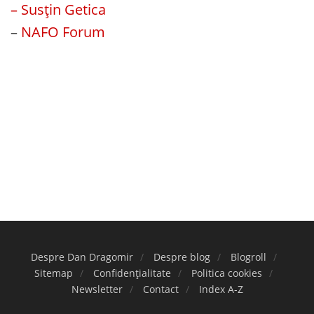
– Susțin Getica
–
NAFO Forum
Despre Dan Dragomir
Despre blog
Blogroll
Sitemap
Confidențialitate
Politica cookies
Newsletter
Contact
Index A-Z