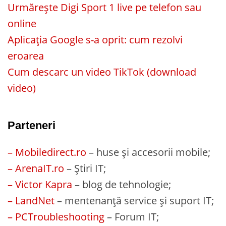
Urmărește Digi Sport 1 live pe telefon sau
online
Aplicația Google s-a oprit: cum rezolvi
eroarea
Cum descarc un video TikTok (download
video)
Parteneri
– Mobiledirect.ro
– huse și accesorii mobile;
– ArenaIT.ro
– Știri IT;
– Victor Kapra
– blog de tehnologie;
– LandNet
– mentenanță service și suport IT;
– PCTroubleshooting
– Forum IT;