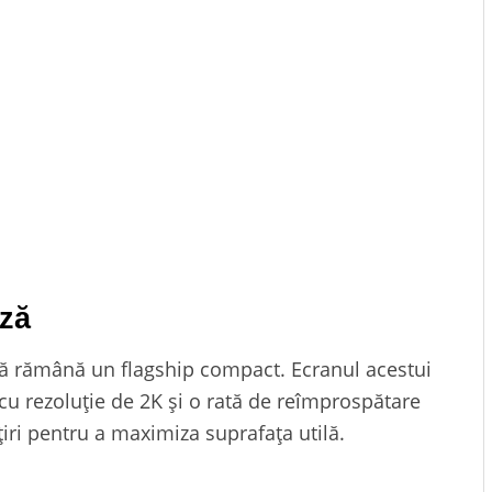
ază
 să rămână un flagship compact. Ecranul acestui
 cu rezoluție de 2K și o rată de reîmprospătare
iri pentru a maximiza suprafața utilă.