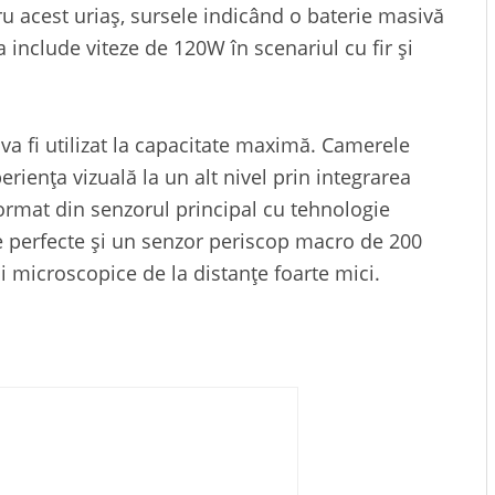
u acest uriaș, sursele indicând o baterie masivă
include viteze de 120W în scenariul cu fir și
a fi utilizat la capacitate maximă. Camerele
iența vizuală la un alt nivel prin integrarea
ormat din senzorul principal cu tehnologie
e perfecte și un senzor periscop macro de 200
i microscopice de la distanțe foarte mici.