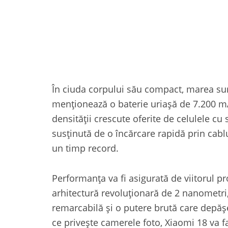
În ciuda corpului său compact, marea sur
menționează o baterie uriașă de 7.200 mAh
densității crescute oferite de celulele cu
susținută de o încărcare rapidă prin cabl
un timp record.
Performanța va fi asigurată de viitorul p
arhitectură revoluționară de 2 nanometri,
remarcabilă și o putere brută care depășe
ce privește camerele foto, Xiaomi 18 va f