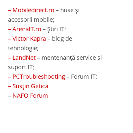
– Mobiledirect.ro
– huse și
accesorii mobile;
– ArenaIT.ro
– Știri IT;
– Victor Kapra
– blog de
tehnologie;
– LandNet
– mentenanță service și
suport IT;
– PCTroubleshooting
– Forum IT;
– Susțin Getica
–
NAFO Forum