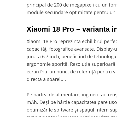
principal de 200 de megapixeli cu un fo
module secundare optimizate pentru un 
Xiaomi 18 Pro – varianta i
Xiaomi 18 Pro reprezintă echilibrul perfe
capacități fotografice avansate. Display-
jurul a 6,7 inch, beneficiind de tehnolog
ergonomie sporită. Rezoluția superioară 
ecran într-un punct de referință pentru 
directă a soarelui.
Pe partea de alimentare, inginerii au reu
mAh. Deși pe hârtie capacitatea pare uș
optimizările software și spațiul intern s