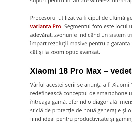
suport pentru încărcare wireless ultra-ra
Procesorul utilizat va fi cipul de ultimă
varianta Pro
. Segmentul foto este locul 
adevărat, zvonurile indicând un sistem tri
împart rezoluții masive pentru a garanta det
cât și la zoom optic avansat.
Xiaomi 18 Pro Max – vede
Vârful acestei serii se anunță a fi Xiaomi
redefinească conceptul de smartphone ul
întreaga gamă, oferind o diagonală imensă
sticlă de protecție de nouă generație și o
fiind ideal pentru productivitate și gamin