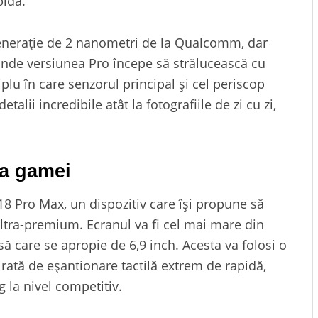
pidă.
 generație de 2 nanometri de la Qualcomm, dar
unde versiunea Pro începe să strălucească cu
plu în care senzorul principal și cel periscop
alii incredibile atât la fotografiile de zi cu zi,
ta gamei
 18 Pro Max, un dispozitiv care își propune să
tra-premium. Ecranul va fi cel mai mare din
 care se apropie de 6,9 inch. Acesta va folosi o
 rată de eșantionare tactilă extrem de rapidă,
g la nivel competitiv.