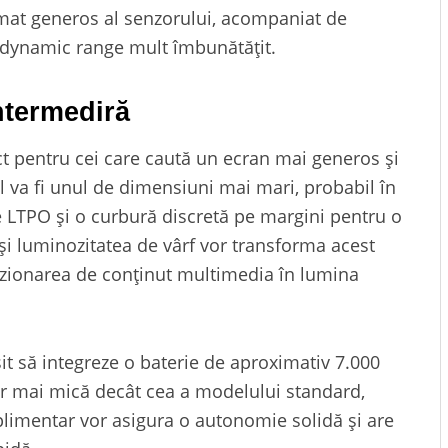
rmat generos al senzorului, acompaniat de
dynamic range mult îmbunătățit.
ntermediră
ct pentru cei care caută un ecran mai generos și
ul va fi unul de dimensiuni mai mari, probabil în
ie LTPO și o curbură discretă pe margini pentru o
și luminozitatea de vârf vor transforma acest
vizionarea de conținut multimedia în lumina
șit să integreze o baterie de aproximativ 7.000
or mai mică decât cea a modelului standard,
uplimentar vor asigura o autonomie solidă și are