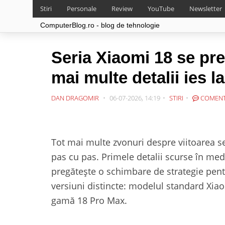
Stiri
Personale
Review
YouTube
Newsletter
ComputerBlog.ro - blog de tehnologie
Seria Xiaomi 18 se pre
mai multe detalii ies la
DAN DRAGOMIR
06-07-2026, 14:19
STIRI
COMENT
Tot mai multe zvonuri despre viitoarea s
pas cu pas. Primele detalii scurse în med
pregătește o schimbare de strategie pentru
versiuni distincte: modelul standard Xiao
gamă 18 Pro Max.