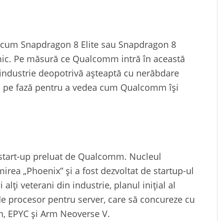
ecum Snapdragon 8 Elite sau Snapdragon 8
imic. Pe măsură ce Qualcomm intră în această
in industrie deopotrivă așteaptă cu nerăbdare
ți pe fază pentru a vedea cum Qualcomm își
n start-up preluat de Qualcomm. Nucleul
irea „Phoenix” și a fost dezvoltat de startup-ul
lți veterani din industrie, planul inițial al
e procesor pentru server, care să concureze cu
n, EPYC și Arm Neoverse V.