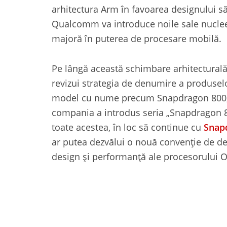
arhitectura Arm în favoarea designului s
Qualcomm va introduce noile sale nuclee
majoră în puterea de procesare mobilă.
Pe lângă această schimbare arhitecturală
revizui strategia de denumire a produse
model cu nume precum Snapdragon 800, 801
compania a introdus seria „Snapdragon 
toate acestea, în loc să continue cu
Snap
ar putea dezvălui o nouă convenție de den
design și performanță ale procesorului 