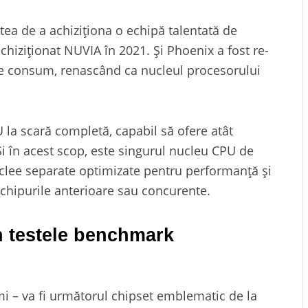
tea de a achiziționa o echipă talentată de
hiziționat NUVIA în 2021. Și Phoenix a fost re-
 de consum, renascând ca nucleul procesorului
 la scară completă, capabil să ofere atât
Și în acest scop, este singurul nucleu CPU de
lee separate optimizate pentru performanță și
 chipurile anterioare sau concurente.
n testele benchmark
 – va fi următorul chipset emblematic de la