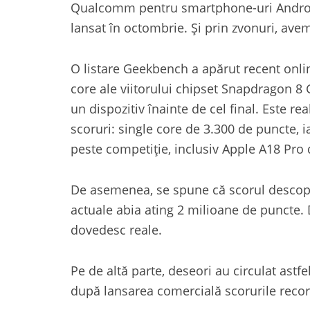
Qualcomm pentru smartphone-uri Android
lansat în octombrie. Și prin zvonuri, avem
O listare Geekbench a apărut recent online
core ale viitorului chipset Snapdragon 8 
un dispozitiv înainte de cel final. Este r
scoruri: single core de 3.300 de puncte, 
peste competiție, inclusiv Apple A18 Pro
De asemenea, se spune că scorul descoper
actuale abia ating 2 milioane de puncte.
dovedesc reale.
Pe de altă parte, deseori au circulat astfe
după lansarea comercială scorurile recor