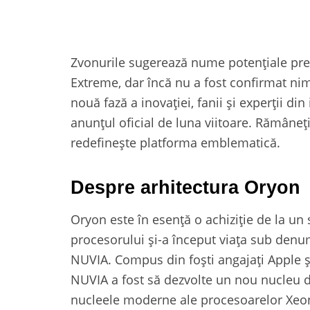
Zvonurile sugerează nume potențiale pr
Extreme, dar încă nu a fost confirmat n
nouă fază a inovației, fanii și experții d
anunțul oficial de luna viitoare. Rămâne
redefinește platforma emblematică.
Despre arhitectura Oryon
Oryon este în esență o achiziție de la u
procesorului și-a început viața sub denum
NUVIA. Compus din foști angajați Apple și a
NUVIA a fost să dezvolte un nou nucleu d
nucleele moderne ale procesoarelor Xeo