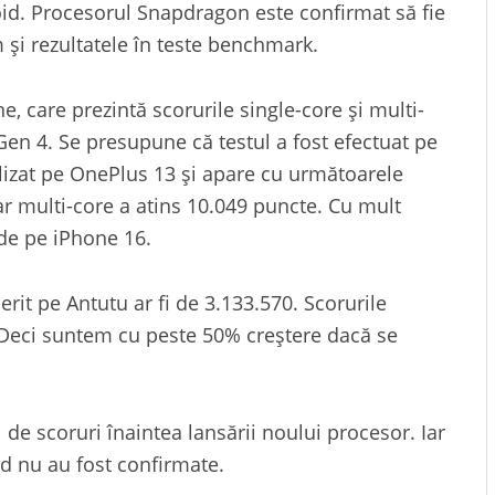
. Procesorul Snapdragon este confirmat să fie
 și rezultatele în teste benchmark.
, care prezintă scorurile single-core și multi-
Gen 4. Se presupune că testul a fost efectuat pe
ealizat pe OnePlus 13 și apare cu următoarele
iar multi-core a atins 10.049 puncte. Cu mult
 de pe iPhone 16.
it pe Antutu ar fi de 3.133.570. Scorurile
 Deci suntem cu peste 50% creștere dacă se
l de scoruri înaintea lansării noului procesor. Iar
d nu au fost confirmate.