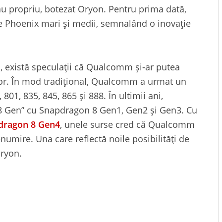
ău propriu, botezat Oryon. Pentru prima dată,
 Phoenix mari și medii, semnalând o inovație
, există speculații că Qualcomm și-ar putea
lor. În mod tradițional, Qualcomm a urmat un
, 835, 845, 865 și 888. În ultimii ani,
8 Gen” cu Snapdragon 8 Gen1, Gen2 și Gen3. Cu
dragon 8 Gen4
, unele surse cred că Qualcomm
umire. Una care reflectă noile posibilități de
Oryon.