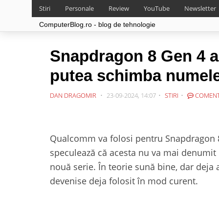
Stiri
Personale
Review
YouTube
Newsletter
ComputerBlog.ro - blog de tehnologie
Snapdragon 8 Gen 4 ar
putea schimba numel
DAN DRAGOMIR
23-09-2024, 14:07
STIRI
COMENT
Qualcomm va folosi pentru Snapdragon 8
speculează că acesta nu va mai denumit ca
nouă serie. În teorie sună bine, dar deja
devenise deja folosit în mod curent.