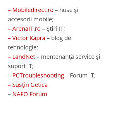
– Mobiledirect.ro
– huse și
accesorii mobile;
– ArenaIT.ro
– Știri IT;
– Victor Kapra
– blog de
tehnologie;
– LandNet
– mentenanță service și
suport IT;
– PCTroubleshooting
– Forum IT;
– Susțin Getica
–
NAFO Forum