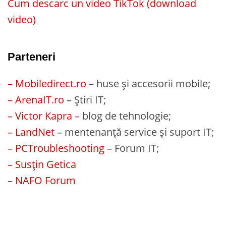
Cum descarc un video TikTok (download
video)
Parteneri
– Mobiledirect.ro
– huse și accesorii mobile;
– ArenaIT.ro
– Știri IT;
– Victor Kapra
– blog de tehnologie;
– LandNet
– mentenanță service și suport IT;
– PCTroubleshooting
– Forum IT;
– Susțin Getica
–
NAFO Forum