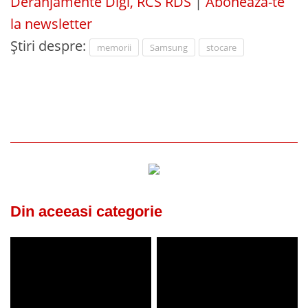
Deranjamente Digi, RCS RDS
|
Abonează-te
la newsletter
Știri despre:
memorii
Samsung
stocare
Din aceeasi categorie