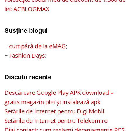
lei: ACBLOGMAX
Susține blogul
+
cumpără de la eMAG
;
+
Fashion Days
;
Discuții recente
Descărcare Google Play APK download –
gratis magazin plei și instalează apk
Setările de Internet pentru Digi Mobil
Setările de Internet pentru Telekom.ro
Digi contact: cum reclami deranjamente RCS