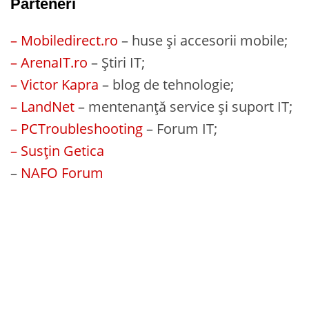
Parteneri
– Mobiledirect.ro
– huse și accesorii mobile;
– ArenaIT.ro
– Știri IT;
– Victor Kapra
– blog de tehnologie;
– LandNet
– mentenanță service și suport IT;
– PCTroubleshooting
– Forum IT;
– Susțin Getica
–
NAFO Forum