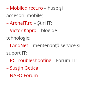
– Mobiledirect.ro
– huse și
accesorii mobile;
– ArenaIT.ro
– Știri IT;
– Victor Kapra
– blog de
tehnologie;
– LandNet
– mentenanță service și
suport IT;
– PCTroubleshooting
– Forum IT;
– Susțin Getica
–
NAFO Forum