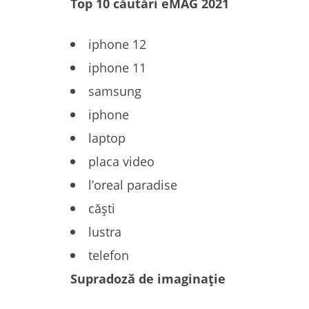
Top 10 căutări eMAG 2021
iphone 12
iphone 11
samsung
iphone
laptop
placa video
l’oreal paradise
căști
lustra
telefon
Supradoză de imaginație