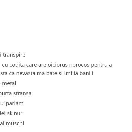
i transpire
si cu codita care are oiciorus norocos pentru a
sta ca nevasta ma bate si imi ia baniiii
e metal
 burta stransa
 lu’ parlam
iei skinur
 ai muschi