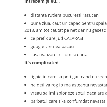
Întrebam și eu…
distanta rutiera bucuresti rasuceni
buna ziua, caut un capac pentru spala
2013, am tot cautat pe net dar nu gasesc
ce prefix are jud CALARASI
google vremea bacau
casa vanzare in com scoarta
It’s complicated
tigaie in care sa poti gati cand nu vre
haideti va rog io ma asteapta nevast
vreau sa imi spioneze sotul daca are 
barbatul care si-a confumdat nevasta