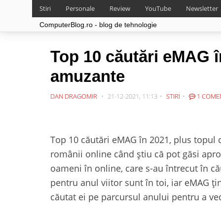
Stiri
Personale
Review
YouTube
Newsletter
ComputerBlog.ro - blog de tehnologie
Top 10 căutări eMAG î
amuzante
DAN DRAGOMIR
21-12-2021, 11:13
STIRI
1 COME
Top 10 căutări eMAG în 2021, plus topul
românii online când știu că pot găsi apro
oameni în online, care s-au întrecut în c
pentru anul viitor sunt în toi, iar eMAG ți
căutat ei pe parcursul anului pentru a v