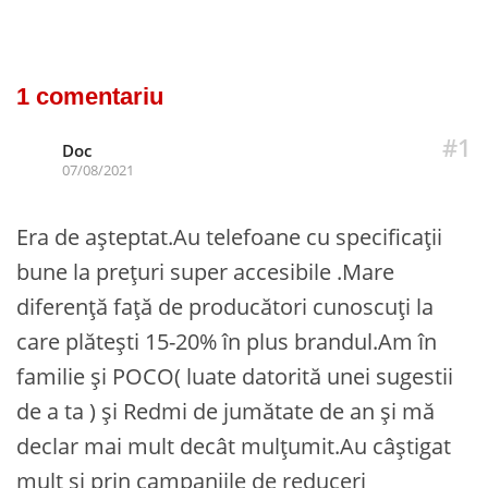
1 comentariu
#1
Doc
07/08/2021
Era de așteptat.Au telefoane cu specificații
bune la prețuri super accesibile .Mare
diferență față de producători cunoscuți la
care plătești 15-20% în plus brandul.Am în
familie și POCO( luate datorită unei sugestii
de a ta ) și Redmi de jumătate de an și mă
declar mai mult decât mulțumit.Au câștigat
mult și prin campaniile de reduceri