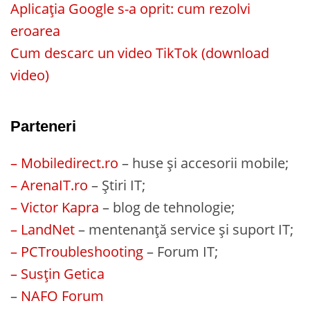
Aplicația Google s-a oprit: cum rezolvi
eroarea
Cum descarc un video TikTok (download
video)
Parteneri
– Mobiledirect.ro
– huse și accesorii mobile;
– ArenaIT.ro
– Știri IT;
– Victor Kapra
– blog de tehnologie;
– LandNet
– mentenanță service și suport IT;
– PCTroubleshooting
– Forum IT;
– Susțin Getica
–
NAFO Forum