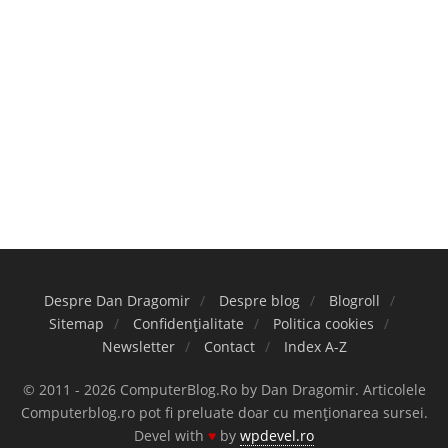
Despre Dan Dragomir
Despre blog
Blogroll
Sitemap
Confidențialitate
Politica cookies
Newsletter
Contact
Index A-Z
© 2011 - 2026 ComputerBlog.Ro by Dan Dragomir. Articolele
Computerblog.ro pot fi preluate doar cu menționarea sursei.
Devel with
♥
by
wpdevel.ro