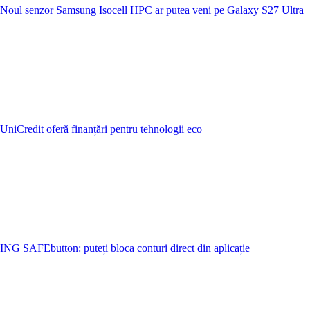
Noul senzor Samsung Isocell HPC ar putea veni pe Galaxy S27 Ultra
UniCredit oferă finanțări pentru tehnologii eco
ING SAFEbutton: puteți bloca conturi direct din aplicație