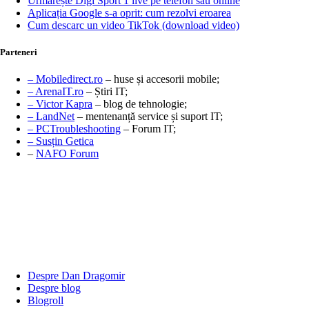
Urmărește Digi Sport 1 live pe telefon sau online
Aplicația Google s-a oprit: cum rezolvi eroarea
Cum descarc un video TikTok (download video)
Parteneri
– Mobiledirect.ro
– huse și accesorii mobile;
– ArenaIT.ro
– Știri IT;
– Victor Kapra
– blog de tehnologie;
– LandNet
– mentenanță service și suport IT;
– PCTroubleshooting
– Forum IT;
– Susțin Getica
–
NAFO Forum
Despre Dan Dragomir
Despre blog
Blogroll