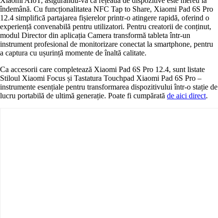
Xiaomi AIoT, asigurându-vă că rețeaua de dispozitive este mereu la
îndemână. Cu funcționalitatea NFC Tap to Share, Xiaomi Pad 6S Pro
12.4 simplifică partajarea fișierelor printr-o atingere rapidă, oferind o
experiență convenabilă pentru utilizatori. Pentru creatorii de conținut,
modul Director din aplicația Camera transformă tableta într-un
instrument profesional de monitorizare conectat la smartphone, pentru
a captura cu ușurință momente de înaltă calitate.
Ca accesorii care completează Xiaomi Pad 6S Pro 12.4, sunt listate
Stiloul Xiaomi Focus și Tastatura Touchpad Xiaomi Pad 6S Pro –
instrumente esențiale pentru transformarea dispozitivului într-o stație de
lucru portabilă de ultimă generație. Poate fi cumpărată
de aici direct
.