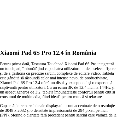
Xiaomi Pad 6S Pro 12.4 în România
Pentru prima dată, Tastatura Touchpad Xiaomi Pad 6S Pro integrează
un touchpad, îmbunătățind capacitatea utilizatorului de a selecta fișiere
și de a gestiona cu precizie sarcini complexe de editare video. Tableta
este gândită să răspundă celor mai intense nevoi de productivitate,
Xiaomi Pad 6S Pro 12.4 oferă un display excepțional și o experiență
captivantă pentru utilizatori. Cu un ecran 3K de 12.4 inch la 144Hz și
un aspect generos de 3:2, tableta îmbunătățește confortul pentru citit și
consumul de multimedia, fiind ideală pentru muncă și relaxare.
Capacitățile remarcabile ale display-ului sunt accentuate de o rezoluție
de 3048 x 2032 și o densitate impresionantă de 294 pixeli pe inch
(PPI), oferind o claritate fără precedent pentru sarcini care variază de la