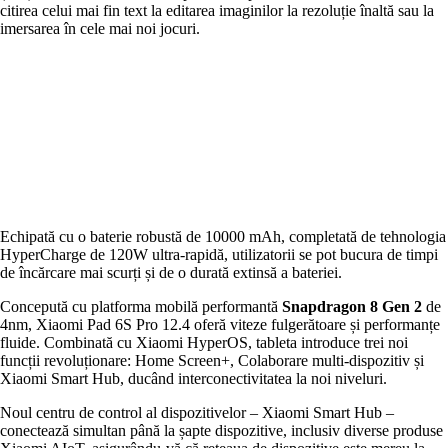
citirea celui mai fin text la editarea imaginilor la rezoluție înaltă sau la
imersarea în cele mai noi jocuri.
Echipată cu o baterie robustă de 10000 mAh, completată de tehnologia
HyperCharge de 120W ultra-rapidă, utilizatorii se pot bucura de timpi
de încărcare mai scurți și de o durată extinsă a bateriei.
Concepută cu platforma mobilă performantă
Snapdragon 8 Gen 2
de
4nm, Xiaomi Pad 6S Pro 12.4 oferă viteze fulgerătoare și performanțe
fluide. Combinată cu Xiaomi HyperOS, tableta introduce trei noi
funcții revoluționare: Home Screen+, Colaborare multi-dispozitiv și
Xiaomi Smart Hub, ducând interconectivitatea la noi niveluri.
Noul centru de control al dispozitivelor – Xiaomi Smart Hub –
conectează simultan până la șapte dispozitive, inclusiv diverse produse