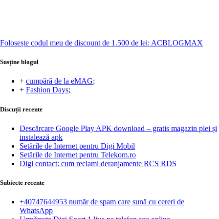
Folosește codul meu de discount de 1.500 de lei: ACBLOGMAX
Susține blogul
+
cumpără de la eMAG
;
+
Fashion Days
;
Discuții recente
Descărcare Google Play APK download – gratis magazin plei și
instalează apk
Setările de Internet pentru Digi Mobil
Setările de Internet pentru Telekom.ro
Digi contact: cum reclami deranjamente RCS RDS
Subiecte recente
+40747644953 număr de spam care sună cu cereri de
WhatsApp