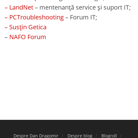
– LandNet
– mentenanță service și suport IT;
– PCTroubleshooting
– Forum IT;
– Susțin Getica
–
NAFO Forum
Despre Dan Dragomir
Despre blog
Blogroll