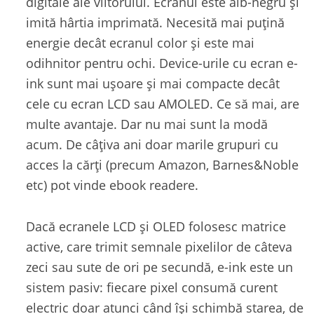
digitale ale viitorului. Ecranul este alb-negru și
imită hârtia imprimată. Necesită mai puțină
energie decât ecranul color și este mai
odihnitor pentru ochi. Device-urile cu ecran e-
ink sunt mai ușoare și mai compacte decât
cele cu ecran LCD sau AMOLED. Ce să mai, are
multe avantaje. Dar nu mai sunt la modă
acum. De câțiva ani doar marile grupuri cu
acces la cărți (precum Amazon, Barnes&Noble
etc) pot vinde ebook readere.
Dacă ecranele LCD și OLED folosesc matrice
active, care trimit semnale pixelilor de câteva
zeci sau sute de ori pe secundă, e-ink este un
sistem pasiv: fiecare pixel consumă curent
electric doar atunci când își schimbă starea, de