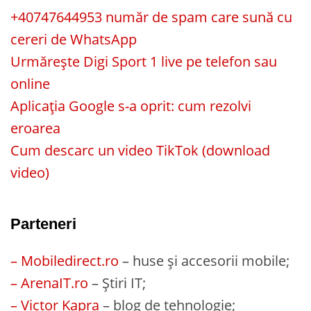
+40747644953 număr de spam care sună cu
cereri de WhatsApp
Urmărește Digi Sport 1 live pe telefon sau
online
Aplicația Google s-a oprit: cum rezolvi
eroarea
Cum descarc un video TikTok (download
video)
Parteneri
– Mobiledirect.ro
– huse și accesorii mobile;
– ArenaIT.ro
– Știri IT;
– Victor Kapra
– blog de tehnologie;