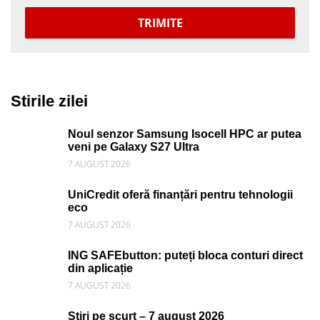
TRIMITE
Stirile zilei
Noul senzor Samsung Isocell HPC ar putea
veni pe Galaxy S27 Ultra
7 AUGUST 2026
UniCredit oferă finanțări pentru tehnologii
eco
7 AUGUST 2026
ING SAFEbutton: puteți bloca conturi direct
din aplicație
7 AUGUST 2026
Știri pe scurt – 7 august 2026