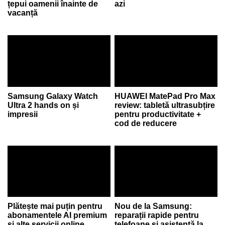
țepui oamenii înainte de
azi
vacanță
Samsung Galaxy Watch
HUAWEI MatePad Pro Max
Ultra 2 hands on și
review: tabletă ultrasubțire
impresii
pentru productivitate +
cod de reducere
Plătește mai puțin pentru
Nou de la Samsung:
abonamentele AI premium
reparații rapide pentru
și alte servicii online
telefoane și asistență la