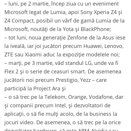
– luni, pe 2 martie, încep ziua cu un eveniment
Microsoft legat de Lumia, apoi Sony Xperia Z4 și
Z4 Compact, posibil un vârf de gamă Lumia de la
Microsoft, noutăți de la Yota și BlackPhone;
– tot luni, noua generație Zenfone de la Asus iese
la iveală, iar joi jucători precum Huawei, Lenovo,
ZTE sau Xiaomi aduc la expoziție modelele noi;
– marți, pe 3 martie, văd standul LG, unde va fi
Flex 2 și o serie de ceasuri smart. De asemenea
jucătorii noi precum Prestigio, Yezz – care
participă la Project Ara și
– o să trec pe la Telekom, Orange, Vodafone, dar
și companii precum Intel, și dezvoltatori de
aplicații, o să fie mulți acolo, de la business la
jocuri video. De asemenea, o să trec pe la orice
dezvoltator hardware, că este ARM, Nvidia sau