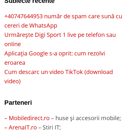
Subiecte recente
+40747644953 număr de spam care sună cu
cereri de WhatsApp
Urmărește Digi Sport 1 live pe telefon sau
online
Aplicația Google s-a oprit: cum rezolvi
eroarea
Cum descarc un video TikTok (download
video)
Parteneri
– Mobiledirect.ro
– huse și accesorii mobile;
– ArenaIT.ro
– Știri IT;