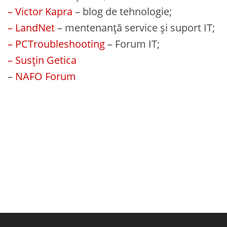
– Victor Kapra
– blog de tehnologie;
– LandNet
– mentenanță service și suport IT;
– PCTroubleshooting
– Forum IT;
– Susțin Getica
–
NAFO Forum