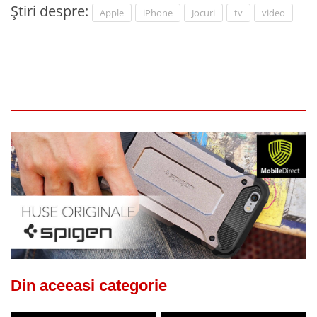
Știri despre:
Apple
iPhone
Jocuri
tv
video
Din aceeasi categorie