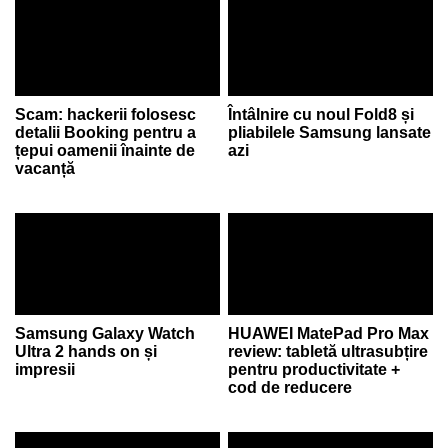
Scam: hackerii folosesc
Întâlnire cu noul Fold8 și
detalii Booking pentru a
pliabilele Samsung lansate
țepui oamenii înainte de
azi
vacanță
Samsung Galaxy Watch
HUAWEI MatePad Pro Max
Ultra 2 hands on și
review: tabletă ultrasubțire
impresii
pentru productivitate +
cod de reducere