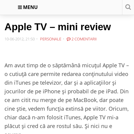
MENU
Apple TV – mini review
10-06-2012, 21:50
PERSONALE
2 COMENTARII
Am avut timp de o săptămână micuțul Apple TV –
o cutiuță care permite redarea conținutului video
din iTunes pe televizor, dar și a aplicațiilor și
jocurilor de pe iPhone și probabil de pe iPad. Din
ce am citit nu merge de pe MacBook, dar poate
cine știe, vedem funcția extinsă pe viitor. Oricum,
chiar dacă n-am folosit iTunes, Apple TV mi-a
plăcut și cred că are rostul său. Și nici nu e