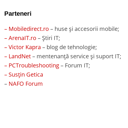
Parteneri
– Mobiledirect.ro
– huse și accesorii mobile;
– ArenaIT.ro
– Știri IT;
– Victor Kapra
– blog de tehnologie;
– LandNet
– mentenanță service și suport IT;
– PCTroubleshooting
– Forum IT;
– Susțin Getica
–
NAFO Forum