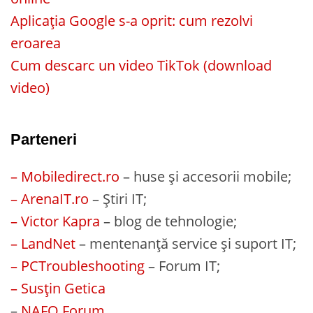
Aplicația Google s-a oprit: cum rezolvi
eroarea
Cum descarc un video TikTok (download
video)
Parteneri
– Mobiledirect.ro
– huse și accesorii mobile;
– ArenaIT.ro
– Știri IT;
– Victor Kapra
– blog de tehnologie;
– LandNet
– mentenanță service și suport IT;
– PCTroubleshooting
– Forum IT;
– Susțin Getica
–
NAFO Forum