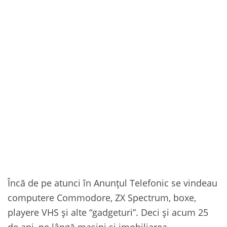
Încă de pe atunci în Anunțul Telefonic se vindeau
computere Commodore, ZX Spectrum, boxe,
playere VHS și alte “gadgeturi”. Deci și acum 25
de ani, pe lângă mașini și imobiliarea,