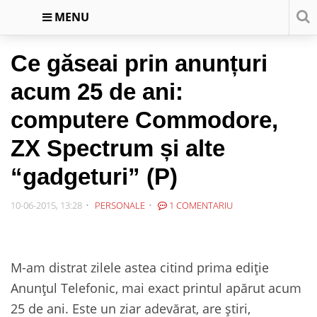
MENU
Ce găseai prin anunțuri
acum 25 de ani:
computere Commodore,
ZX Spectrum și alte
“gadgeturi” (P)
10-06-2015, 13:28
PERSONALE
1 COMENTARIU
M-am distrat zilele astea citind prima ediție
Anunțul Telefonic, mai exact printul apărut acum
25 de ani. Este un ziar adevărat, are știri,