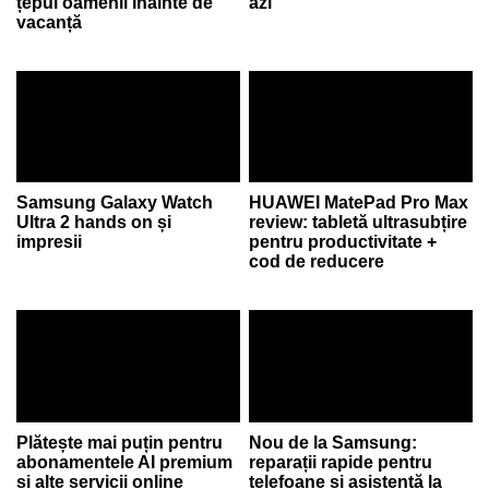
țepui oamenii înainte de
azi
vacanță
Samsung Galaxy Watch
HUAWEI MatePad Pro Max
Ultra 2 hands on și
review: tabletă ultrasubțire
impresii
pentru productivitate +
cod de reducere
Plătește mai puțin pentru
Nou de la Samsung:
abonamentele AI premium
reparații rapide pentru
și alte servicii online
telefoane și asistență la