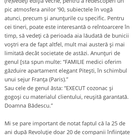
(re)vedeți ediția veche, pentru a redescoperi un
pic atmosfera anilor ’90, subiectele în vogă
atunci, precum și anunțurile cu specific. Pentru
cei tineri, poate este interesantă o reîntoarcere în
timp, să vedeți că perioada aia lăudată de bunicii
voștri era de fapt altfel, mult mai austeră și mai
limitată decât societate de astăzi. Anunțuri de
genul [sta spun multe: “FAMILIE medici oferim
găzduire apartament elegant Pitești, în schimbul
unui sejur Franța (Paris).”
Sau cele de genul ăsta: “EXECUT cozonac și
gogoși cu materialul clientului, reușită garantată.
Doamna Bădescu.”
Mi se pare important de notat faptul că la 25 de
ani după Revoluție doar 20 de companii înființate