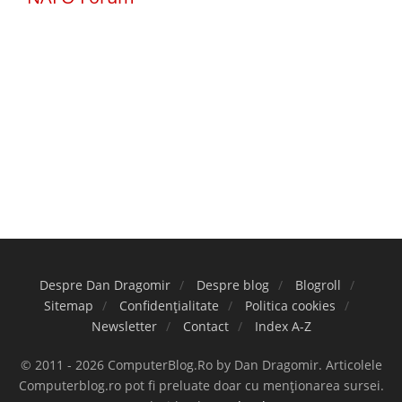
Despre Dan Dragomir
Despre blog
Blogroll
Sitemap
Confidențialitate
Politica cookies
Newsletter
Contact
Index A-Z
© 2011 - 2026 ComputerBlog.Ro by Dan Dragomir. Articolele
Computerblog.ro pot fi preluate doar cu menționarea sursei.