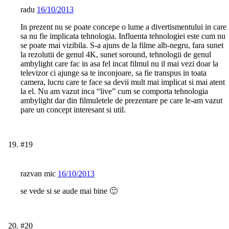
radu
16/10/2013
In prezent nu se poate concepe o lume a divertismentului in care
sa nu fie implicata tehnologia. Influenta tehnologiei este cum nu
se poate mai vizibila. S-a ajuns de la filme alb-negru, fara sunet
la rezolutii de genul 4K, sunet soround, tehnologii de genul
ambylight care fac in asa fel incat filmul nu il mai vezi doar la
televizor ci ajunge sa te inconjoare, sa fie transpus in toata
camera, lucru care te face sa devii mult mai implicat si mai atent
la el. Nu am vazut inca “live” cum se comporta tehnologia
ambylight dar din filmuletele de prezentare pe care le-am vazut
pare un concept interesant si util.
#19
razvan mic
16/10/2013
se vede si se aude mai bine 🙂
#20