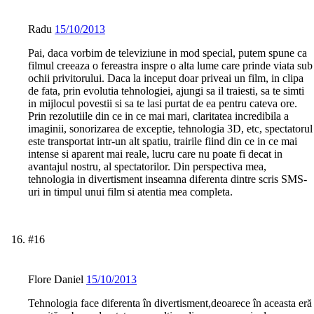
Radu
15/10/2013
Pai, daca vorbim de televiziune in mod special, putem spune ca
filmul creeaza o fereastra inspre o alta lume care prinde viata sub
ochii privitorului. Daca la inceput doar priveai un film, in clipa
de fata, prin evolutia tehnologiei, ajungi sa il traiesti, sa te simti
in mijlocul povestii si sa te lasi purtat de ea pentru cateva ore.
Prin rezolutiile din ce in ce mai mari, claritatea incredibila a
imaginii, sonorizarea de exceptie, tehnologia 3D, etc, spectatorul
este transportat intr-un alt spatiu, trairile fiind din ce in ce mai
intense si aparent mai reale, lucru care nu poate fi decat in
avantajul nostru, al spectatorilor. Din perspectiva mea,
tehnologia in divertisment inseamna diferenta dintre scris SMS-
uri in timpul unui film si atentia mea completa.
#16
Flore Daniel
15/10/2013
Tehnologia face diferenta în divertisment,deoarece în aceasta eră