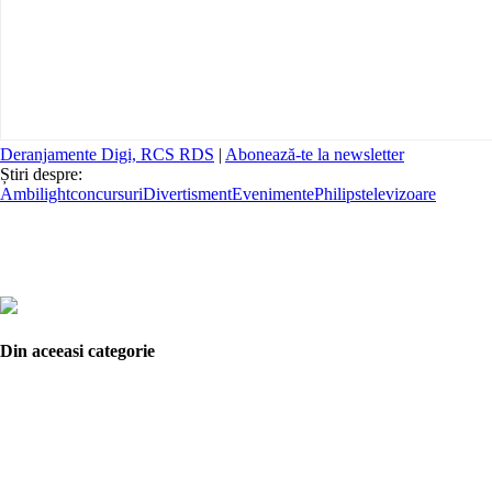
Deranjamente Digi, RCS RDS
|
Abonează-te la newsletter
Știri despre:
Ambilight
concursuri
Divertisment
Evenimente
Philips
televizoare
Din aceeasi categorie