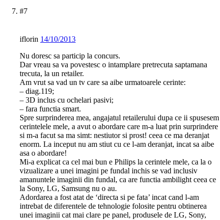
#7
iflorin
14/10/2013
Nu doresc sa particip la concurs.
Dar vreau sa va povestesc o intamplare pretrecuta saptamana
trecuta, la un retailer.
Am vrut sa vad un tv care sa aibe urmatoarele cerinte:
– diag.119;
– 3D inclus cu ochelari pasivi;
– fara functia smart.
Spre surprinderea mea, angajatul retailerului dupa ce ii spusesem
cerintelele mele, a avut o abordare care m-a luat prin surprindere
si m-a facut sa ma simt: nestiutor si prost! ceea ce ma deranjat
enorm. La inceput nu am stiut cu ce l-am deranjat, incat sa aibe
asa o abordare!
Mi-a explicat ca cel mai bun e Philips la cerintele mele, ca la o
vizualizare a unei imagini pe fundal inchis se vad inclusiv
amanuntele imaginii din fundal, ca are functia ambilight ceea ce
la Sony, LG, Samsung nu o au.
Adordarea a fost atat de ‘directa si pe fata’ incat cand l-am
intrebat de diferentele de tehnologie folosite pentru obtinerea
unei imaginii cat mai clare pe panel, produsele de LG, Sony,