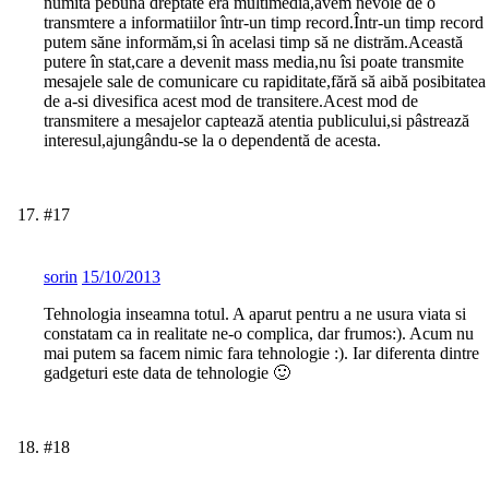
numită pebuna dreptate era multimedia,avem nevoie de o
transmtere a informatiilor într-un timp record.Într-un timp record
putem săne informăm,si în acelasi timp să ne distrăm.Această
putere în stat,care a devenit mass media,nu îsi poate transmite
mesajele sale de comunicare cu rapiditate,fără să aibă posibitatea
de a-si divesifica acest mod de transitere.Acest mod de
transmitere a mesajelor captează atentia publicului,si pâstrează
interesul,ajungându-se la o dependentă de acesta.
#17
sorin
15/10/2013
Tehnologia inseamna totul. A aparut pentru a ne usura viata si
constatam ca in realitate ne-o complica, dar frumos:). Acum nu
mai putem sa facem nimic fara tehnologie :). Iar diferenta dintre
gadgeturi este data de tehnologie 🙂
#18