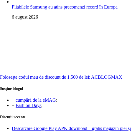
Pliabilele Samsung au atins precomenzi record în Europa
6 august 2026
Folosește codul meu de discount de 1.500 de lei: ACBLOGMAX
Susține blogul
+
cumpără de la eMAG
;
+
Fashion Days
;
Discuții recente
Descărcare Google Play APK download – gratis magazin plei și