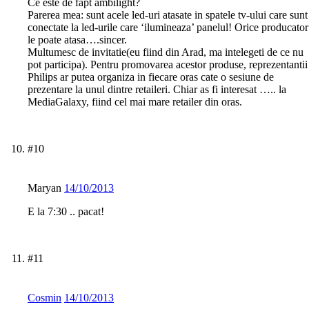
Ce este de fapt ambilight?
Parerea mea: sunt acele led-uri atasate in spatele tv-ului care sunt
conectate la led-urile care ‘ilumineaza’ panelul! Orice producator
le poate atasa….sincer.
Multumesc de invitatie(eu fiind din Arad, ma intelegeti de ce nu
pot participa). Pentru promovarea acestor produse, reprezentantii
Philips ar putea organiza in fiecare oras cate o sesiune de
prezentare la unul dintre retaileri. Chiar as fi interesat ….. la
MediaGalaxy, fiind cel mai mare retailer din oras.
#10
Maryan
14/10/2013
E la 7:30 .. pacat!
#11
Cosmin
14/10/2013