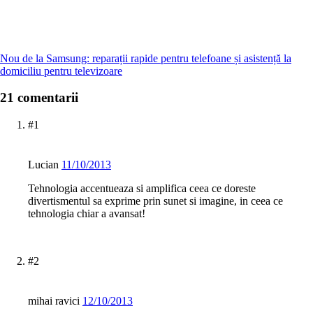
Nou de la Samsung: reparații rapide pentru telefoane și asistență la
domiciliu pentru televizoare
21 comentarii
#1
Lucian
11/10/2013
Tehnologia accentueaza si amplifica ceea ce doreste
divertismentul sa exprime prin sunet si imagine, in ceea ce
tehnologia chiar a avansat!
#2
mihai ravici
12/10/2013