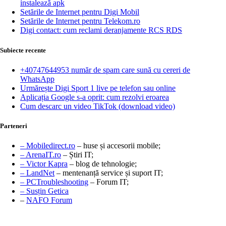
instalează apk
Setările de Internet pentru Digi Mobil
Setările de Internet pentru Telekom.ro
Digi contact: cum reclami deranjamente RCS RDS
Subiecte recente
+40747644953 număr de spam care sună cu cereri de
WhatsApp
Urmărește Digi Sport 1 live pe telefon sau online
Aplicația Google s-a oprit: cum rezolvi eroarea
Cum descarc un video TikTok (download video)
Parteneri
– Mobiledirect.ro
– huse și accesorii mobile;
– ArenaIT.ro
– Știri IT;
– Victor Kapra
– blog de tehnologie;
– LandNet
– mentenanță service și suport IT;
– PCTroubleshooting
– Forum IT;
– Susțin Getica
–
NAFO Forum