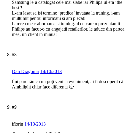
Samsung le-a catalogat cele mai slabe iar Philips-ul era ‘the
best’!
L-am lasat sa isi termine ‘predica’ invatata la traning, i-am
multumit pentru informatii si am plecat!
Parerea mea: aborbarea si traning-ul cu care reprezentantii
Philips au facut-o cu angajatii retailerilor, le aduce din partea
mea, un client in minus!
#8
Dan Dragomir
14/10/2013
Îmi pare rău ca nu poți veni la eveniment, ai fi descoperit că
Ambilight chiar face diferența 🙂
#9
iflorin
14/10/2013