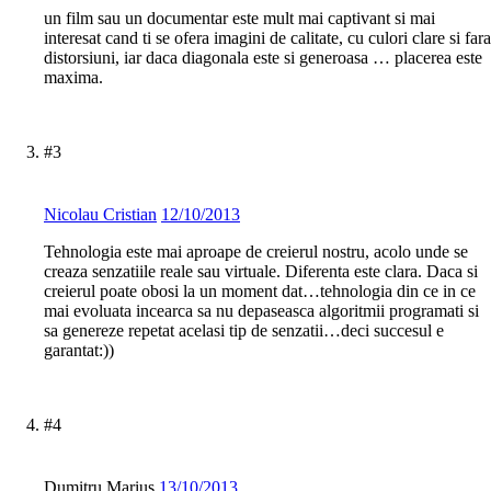
un film sau un documentar este mult mai captivant si mai
interesat cand ti se ofera imagini de calitate, cu culori clare si fara
distorsiuni, iar daca diagonala este si generoasa … placerea este
maxima.
#3
Nicolau Cristian
12/10/2013
Tehnologia este mai aproape de creierul nostru, acolo unde se
creaza senzatiile reale sau virtuale. Diferenta este clara. Daca si
creierul poate obosi la un moment dat…tehnologia din ce in ce
mai evoluata incearca sa nu depaseasca algoritmii programati si
sa genereze repetat acelasi tip de senzatii…deci succesul e
garantat:))
#4
Dumitru Marius
13/10/2013