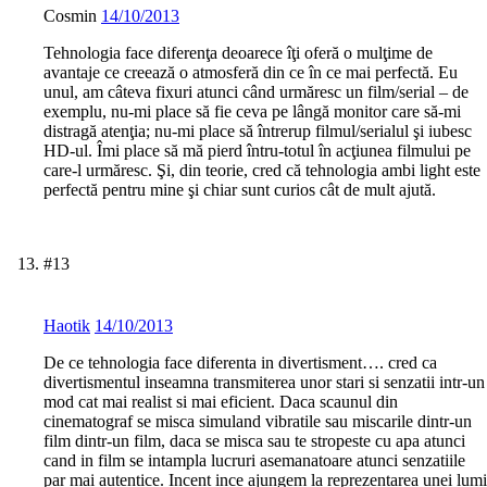
Cosmin
14/10/2013
Tehnologia face diferenţa deoarece îţi oferă o mulţime de
avantaje ce creează o atmosferă din ce în ce mai perfectă. Eu
unul, am câteva fixuri atunci când urmăresc un film/serial – de
exemplu, nu-mi place să fie ceva pe lângă monitor care să-mi
distragă atenţia; nu-mi place să întrerup filmul/serialul şi iubesc
HD-ul. Îmi place să mă pierd întru-totul în acţiunea filmului pe
care-l urmăresc. Şi, din teorie, cred că tehnologia ambi light este
perfectă pentru mine şi chiar sunt curios cât de mult ajută.
#13
Haotik
14/10/2013
De ce tehnologia face diferenta in divertisment…. cred ca
divertismentul inseamna transmiterea unor stari si senzatii intr-un
mod cat mai realist si mai eficient. Daca scaunul din
cinematograf se misca simuland vibratile sau miscarile dintr-un
film dintr-un film, daca se misca sau te stropeste cu apa atunci
cand in film se intampla lucruri asemanatoare atunci senzatiile
par mai autentice. Incent ince ajungem la reprezentarea unei lumi