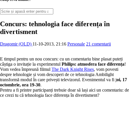
Concurs: tehnologia face diferența în
divertisment
Dragomir (OLD)
11-10-2013, 21:16
Personale
21 comentarii
E timpul pentru un nou concurs: cu un comentariu bine plasat puteți
câștiga o invitație la experimentul
Philips: atmosfera face diferența
!
Vom vedea împreună filmul
The Dark Knight Rises
, vom povesti
despre tehnologie și vom descoperi de ce tehnologia Ambilight
transformă modul în care privești televizorul. Evenimentul va fi j
oi, 17
octombrie, ora 19-30
.
Pentru a fi printre participanți trebuie doar să lași aici un comentariu: de
ce crezi tu că tehnologia face diferența în divertisment?