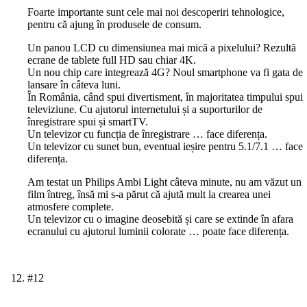
Foarte importante sunt cele mai noi descoperiri tehnologice,
pentru că ajung în produsele de consum.
Un panou LCD cu dimensiunea mai mică a pixelului? Rezultă
ecrane de tablete full HD sau chiar 4K.
Un nou chip care integrează 4G? Noul smartphone va fi gata de
lansare în câteva luni.
În România, când spui divertisment, în majoritatea timpului spui
televiziune. Cu ajutorul internetului și a suporturilor de
înregistrare spui și smartTV.
Un televizor cu funcția de înregistrare … face diferența.
Un televizor cu sunet bun, eventual ieșire pentru 5.1/7.1 … face
diferența.
Am testat un Philips Ambi Light câteva minute, nu am văzut un
film întreg, însă mi s-a părut că ajută mult la crearea unei
atmosfere complete.
Un televizor cu o imagine deosebită și care se extinde în afara
ecranului cu ajutorul luminii colorate … poate face diferența.
#12