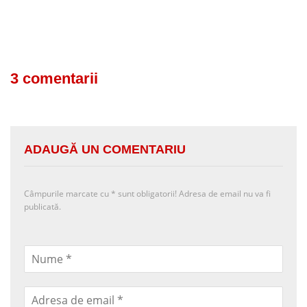
3 comentarii
ADAUGĂ UN COMENTARIU
Câmpurile marcate cu
*
sunt obligatorii! Adresa de email nu va fi
publicată.