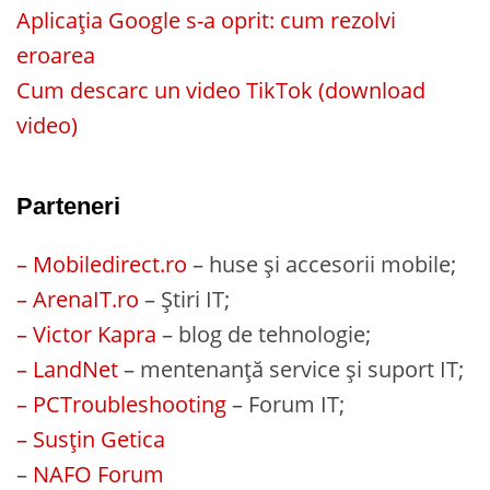
Aplicația Google s-a oprit: cum rezolvi
eroarea
Cum descarc un video TikTok (download
video)
Parteneri
– Mobiledirect.ro
– huse și accesorii mobile;
– ArenaIT.ro
– Știri IT;
– Victor Kapra
– blog de tehnologie;
– LandNet
– mentenanță service și suport IT;
– PCTroubleshooting
– Forum IT;
– Susțin Getica
–
NAFO Forum