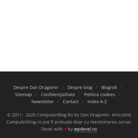
Despre Dan Dragomir
Despre blog
Blogroll
Sitemap
Confidențialitate
Politica cookies
Newsletter
Contact
Index A-Z
© 2011 - 2026 ComputerBlog.Ro by Dan Dragomir. Articolele
Computerblog.ro pot fi preluate doar cu menționarea sursei.
Devel with
♥
by
wpdevel.ro