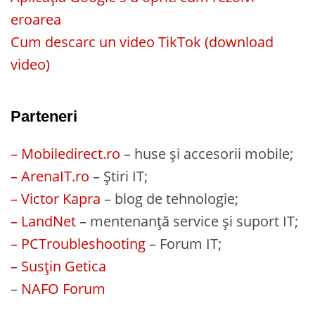
eroarea
Cum descarc un video TikTok (download
video)
Parteneri
– Mobiledirect.ro
– huse și accesorii mobile;
– ArenaIT.ro
– Știri IT;
– Victor Kapra
– blog de tehnologie;
– LandNet
– mentenanță service și suport IT;
– PCTroubleshooting
– Forum IT;
– Susțin Getica
–
NAFO Forum