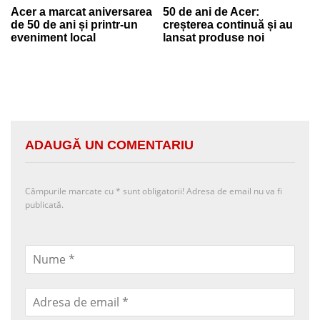
Acer a marcat aniversarea
50 de ani de Acer:
de 50 de ani și printr-un
creșterea continuă și au
eveniment local
lansat produse noi
ADAUGĂ UN COMENTARIU
Câmpurile marcate cu
*
sunt obligatorii! Adresa de email nu va fi
publicată.