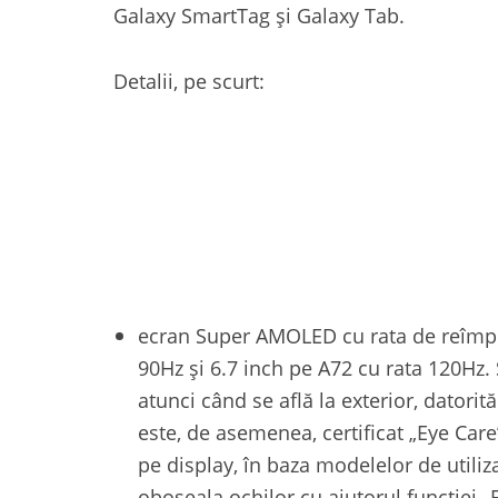
Galaxy SmartTag și Galaxy Tab.
Detalii, pe scurt:
ecran Super AMOLED cu rata de reîmpr
90Hz și 6.7 inch pe A72 cu rata 120Hz. S
atunci când se află la exterior, datorit
este, de asemenea, certificat „Eye Car
pe display, în baza modelelor de utili
oboseala ochilor cu ajutorul funcției „