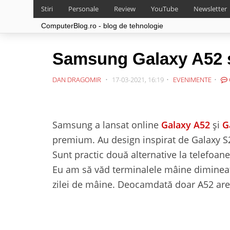
Stiri
Personale
Review
YouTube
Newsletter
ComputerBlog.ro - blog de tehnologie
Samsung Galaxy A52 și
DAN DRAGOMIR
17-03-2021, 16:19
EVENIMENTE
Samsung a lansat online
Galaxy A52
și
G
premium. Au design inspirat de Galaxy S2
Sunt practic două alternative la telefoa
Eu am să văd terminalele mâine dimineață
zilei de mâine. Deocamdată doar A52 are