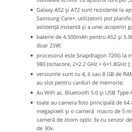
Galaxy A52 și A72 sunt rezistente la ap
Samsung Care+, utilizatorii pot planifi
asistență instantă și a unei acoperiri g
baterie de 4.500mAh pentru A52 și 5.0
doar 25W;
procesorul este Snapdragon 720G la m
980 (octacore, 2×2.2 GHz + 6×1.8GHz );
versiunile sunt cu 4, 6 sau 8 GB de RA
au slot pentru carduri de memorie;
Au WiFi ac, Bluetooth 5.0 și USB Type-
toate au camera foto principală de 64
megapixeli și o cameră macro de 5 me
cameră de zoom optic 3x cu senzor de 
de 30x.