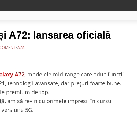
 A72: lansarea oficială
COMENTEAZA
alaxy A72
, modelele mid-range care aduc funcții
1, tehnologii avansate, dar prețuri foarte bune.
nele premium de top.
, am să revin cu primele impresii în cursul
 versiune 5G.