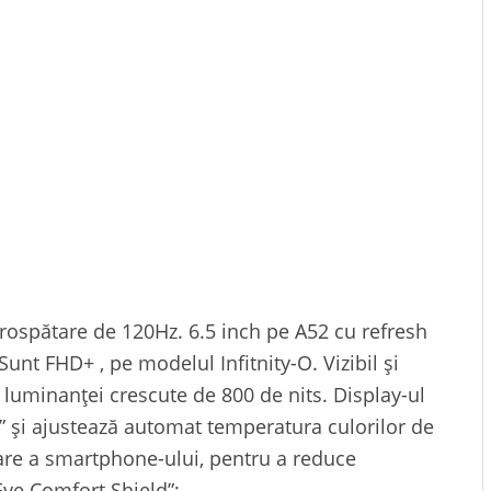
ospătare de 120Hz. 6.5 inch pe A52 cu refresh
unt FHD+ , pe modelul Infitnity-O. Vizibil și
ă luminanței crescute de 800 de nits. Display-ul
e” și ajustează automat temperatura culorilor de
zare a smartphone-ului, pentru a reduce
Eye Comfort Shield”;