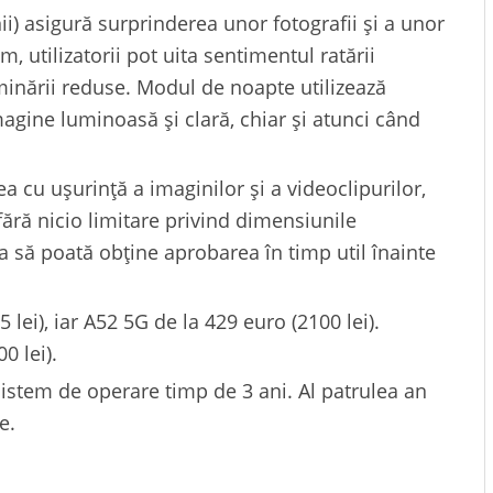
ii) asigură surprinderea unor fotografii și a unor
, utilizatorii pot uita sentimentul ratării
inării reduse. Modul de noapte utilizează
agine luminoasă și clară, chiar și atunci când
a cu ușurință a imaginilor și a videoclipurilor,
fără nicio limitare privind dimensiunile
ia să poată obține aprobarea în timp util înainte
 lei), iar A52 5G de la 429 euro (2100 lei).
0 lei).
sistem de operare timp de 3 ani. Al patrulea an
e.