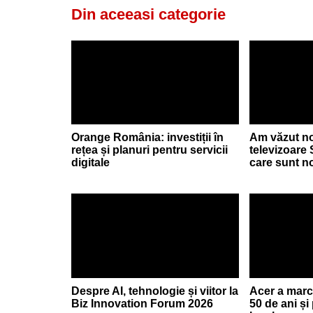
Din aceeasi categorie
Orange România: investiții în
Am văzut no
rețea și planuri pentru servicii
televizoare
digitale
care sunt no
Despre AI, tehnologie și viitor la
Acer a marc
Biz Innovation Forum 2026
50 de ani și