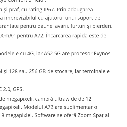
ă și praf, cu rating IP67. Prin adăugarea
ca imprevizibilul cu ajutorul unui suport de
arantate pentru daune, avarii, furturi și pierderi.
00mAh pentru A72. Încărcarea rapidă este de
odelele cu 4G, iar A52 5G are procesor Exynos
M și 128 sau 256 GB de stocare, iar terminalele
C 2.0, GPS.
 de megapixeli, cameră ultrawide de 12
gapixeli. Modelul A72 are suplimentar o
8 megapixlei. Software se oferă Zoom Spațial