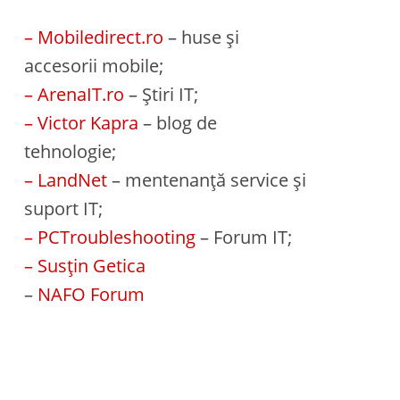
– Mobiledirect.ro
– huse și
accesorii mobile;
– ArenaIT.ro
– Știri IT;
– Victor Kapra
– blog de
tehnologie;
– LandNet
– mentenanță service și
suport IT;
– PCTroubleshooting
– Forum IT;
– Susțin Getica
–
NAFO Forum