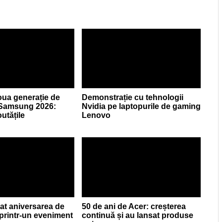
ua generație de
Demonstrație cu tehnologii
 Samsung 2026:
Nvidia pe laptopurile de gaming
utățile
Lenovo
at aniversarea de
50 de ani de Acer: creșterea
 printr-un eveniment
continuă și au lansat produse