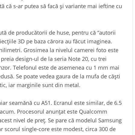
ă că s-ar putea să facă și variante mai ieftine cu
tă de producătorii de huse, pentru că “autorii
oiecțiile 3D pe baza cărora au făcut imaginea.
ilimetri. Grosimea la nivelul camerei foto este
ia design-ul de la seria Note 20, cu trei
senzor. Telefonul este de asemenea cu 1 mm mai
edusă. Se poate vedea gaura de la mufa de căști
tic, iar marginile sunt din metal.
chiar seamănă cu A51. Ecranul este similar, de 6.5
ea acum. Procesorul anunțat este Qualcomm
cest nivel de preț. Se pare că modelul Samsung
iar scorul single-core este modest, circa 300 de