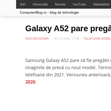
Stiri
Personale
Review
YouTube
Newsletter
ComputerBlog.ro - blog de tehnologie
Galaxy A52 pare pregăt
DAN DRAGOMIR
09-12-2020, 17:38
TELEFOANE MOBIL
Samsung Galaxy A52 pare să fie pregătit 
imaginile de presă cu noul model. Termin
telefoane din 2021. Versiunea anterioară
2020
.