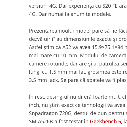
versiuni 4G. Dar experiența cu S20 FE arat
4G. Dar numai la anumite modele.
Prezentarea noului model pare să fie făcu
dezvăluirii” au dimensiunile exacte și pr
Astfel știm că A52 va avea 15.9×75.1×84 m
mai mare cu 10 mm. Modulul de cameră pre
camere rotunde, dar are și al patrulea 
lung, cu 1.5 mm mai lat, grosimea este r
3.5 mm jack. Se pare că spatele va fi plas
În rest, desing-ul nu diferă foarte mult, 
inch, nu știm exact ce tehnologii va av
Snpadragon 720G, destul de bun pentru a
SM-A526B a fost testat în
Geekbench 5
, 