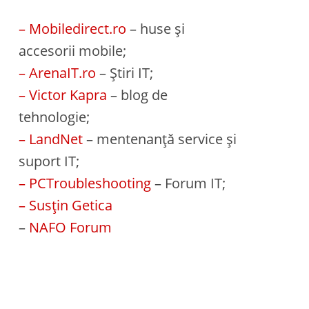
– Mobiledirect.ro
– huse și
accesorii mobile;
– ArenaIT.ro
– Știri IT;
– Victor Kapra
– blog de
tehnologie;
– LandNet
– mentenanță service și
suport IT;
– PCTroubleshooting
– Forum IT;
– Susțin Getica
–
NAFO Forum