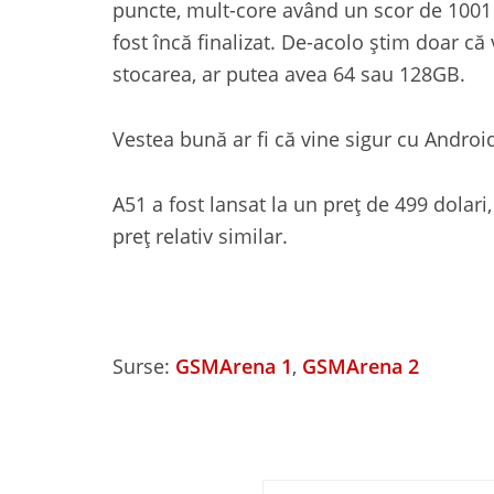
puncte, mult-core având un scor de 1001 p
fost încă finalizat. De-acolo știm doar c
stocarea, ar putea avea 64 sau 128GB.
Vestea bună ar fi că vine sigur cu Android
A51 a fost lansat la un preț de 499 dolari
preț relativ similar.
Surse:
GSMArena 1
,
GSMArena 2