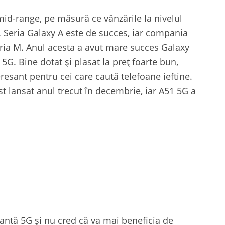
id-range, pe măsură ce vânzările la nivelul
c. Seria Galaxy A este de succes, iar compania
eria M. Anul acesta a avut mare succes Galaxy
ă 5G. Bine dotat și plasat la preț foarte bun,
resant pentru cei care caută telefoane ieftine.
st lansat anul trecut în decembrie, iar A51 5G a
riantă 5G și nu cred că va mai beneficia de