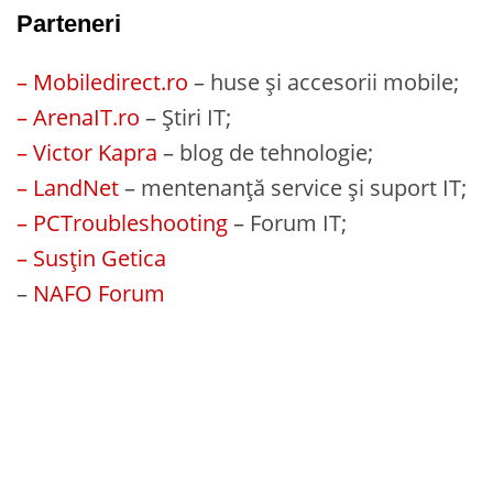
Parteneri
– Mobiledirect.ro
– huse și accesorii mobile;
– ArenaIT.ro
– Știri IT;
– Victor Kapra
– blog de tehnologie;
– LandNet
– mentenanță service și suport IT;
– PCTroubleshooting
– Forum IT;
– Susțin Getica
–
NAFO Forum