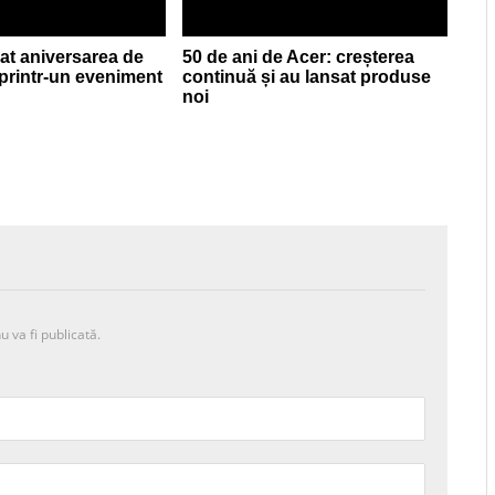
at aniversarea de
50 de ani de Acer: creșterea
 printr-un eveniment
continuă și au lansat produse
noi
u va fi publicată.