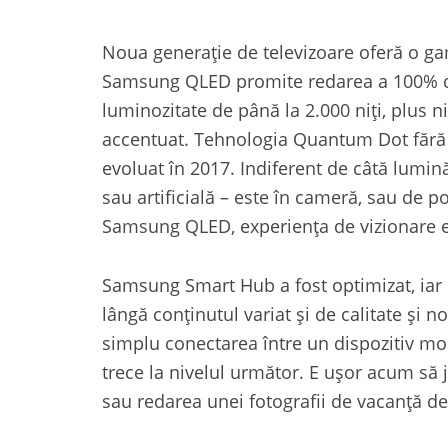
Noua generație de televizoare oferă o gam
Samsung QLED promite redarea a 100% di
luminozitate de până la 2.000 niți, plus n
accentuat. Tehnologia Quantum Dot fără 
evoluat în 2017. Indiferent de câtă lumin
sau artificială – este în cameră, sau de po
Samsung QLED, experiența de vizionare es
Samsung Smart Hub a fost optimizat, iar 
lângă conținutul variat și de calitate și 
simplu conectarea între un dispozitiv mobi
trece la nivelul următor. E ușor acum să 
sau redarea unei fotografii de vacanță de 