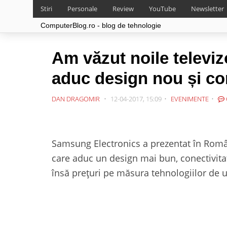
Stiri
Personale
Review
YouTube
Newsletter
ComputerBlog.ro - blog de tehnologie
Am văzut noile telev
aduc design nou și con
DAN DRAGOMIR
12-04-2017, 15:09
EVENIMENTE
Samsung Electronics a prezentat în Româ
care aduc un design mai bun, conectivita
însă prețuri pe măsura tehnologiilor de u