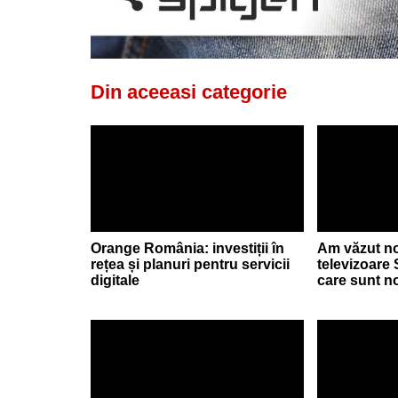
Din aceeasi categorie
Orange România: investiții în
Am văzut no
rețea și planuri pentru servicii
televizoare
digitale
care sunt no