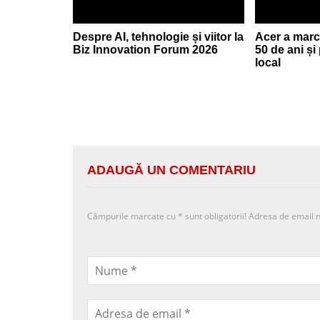
Despre AI, tehnologie și viitor la
Acer a marc
Biz Innovation Forum 2026
50 de ani și
local
ADAUGĂ UN COMENTARIU
Câmpurile marcate cu
*
sunt obligatorii! Adresa de email n