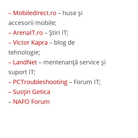
– Mobiledirect.ro
– huse și
accesorii mobile;
– ArenaIT.ro
– Știri IT;
– Victor Kapra
– blog de
tehnologie;
– LandNet
– mentenanță service și
suport IT;
– PCTroubleshooting
– Forum IT;
– Susțin Getica
–
NAFO Forum