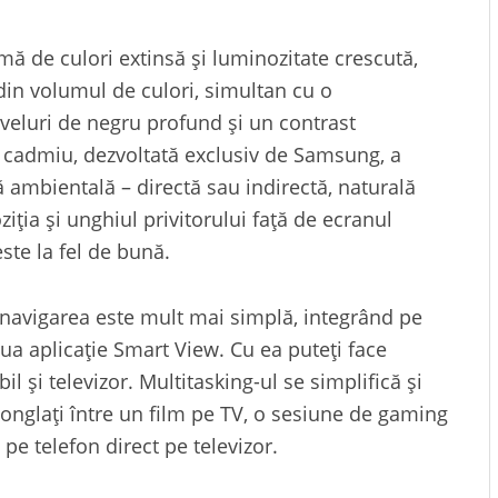
ă de culori extinsă și luminozitate crescută,
n volumul de culori, simultan cu o
iveluri de negru profund și un contrast
cadmiu, dezvoltată exclusiv de Samsung, a
ă ambientală – directă sau indirectă, naturală
ziția și unghiul privitorului față de ecranul
te la fel de bună.
navigarea este mult mai simplă, integrând pe
noua aplicație Smart View. Cu ea puteți face
l și televizor. Multitasking-ul se simplifică și
jonglați între un film pe TV, o sesiune de gaming
pe telefon direct pe televizor.