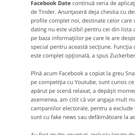
Facebook Date
continuă seria de aplica
de Tinder. Anunțaseră deja chestia cu de
profile complet noi, destinate celor care v
dating nu este vizibil pentru cei din list
pe baza informațiilor pe care le are despre
special pentru această secțiune. Funcția d
este complet opțională, a spus Zuckerber
Pînă acum Facebook a copiat la greu Sna
pe competiția cu Youtube, sunt curios ce
apărut pe scenă relaxat, a depășit momen
asemenea, am citit că vor angaja mult ma
campaniilor electorale, pentru a exclude 
sunt cu fake news sau defăimătoare la ad
Au fost multe anunțuri, inclusiv legate de