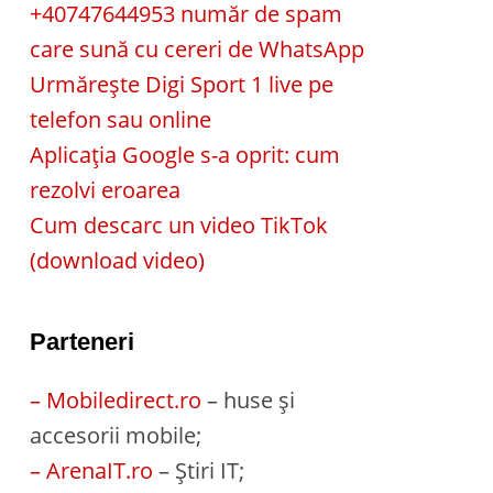
+40747644953 număr de spam
care sună cu cereri de WhatsApp
Urmărește Digi Sport 1 live pe
telefon sau online
Aplicația Google s-a oprit: cum
rezolvi eroarea
Cum descarc un video TikTok
(download video)
Parteneri
– Mobiledirect.ro
– huse și
accesorii mobile;
– ArenaIT.ro
– Știri IT;