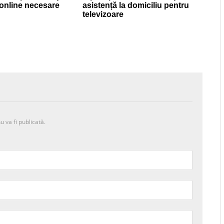
i online necesare
asistență la domiciliu pentru
televizoare
u va fi publicată.