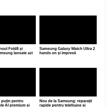
 noul Fold8 și
Samsung Galaxy Watch Ultra 2
Samsung lansate azi
hands on și impresii
i puțin pentru
Nou de la Samsung: reparații
le AI premium și
rapide pentru telefoane și