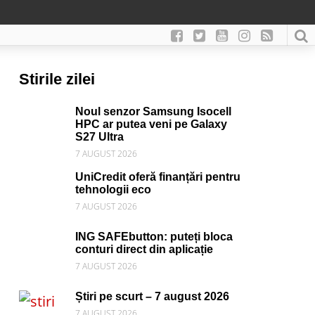
Stirile zilei
Noul senzor Samsung Isocell
HPC ar putea veni pe Galaxy
S27 Ultra
7 AUGUST 2026
UniCredit oferă finanțări pentru
tehnologii eco
7 AUGUST 2026
ING SAFEbutton: puteți bloca
conturi direct din aplicație
7 AUGUST 2026
Știri pe scurt – 7 august 2026
7 AUGUST 2026