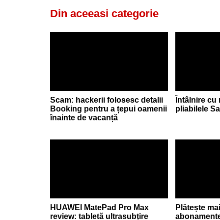
Din aceeasi categorie
Scam: hackerii folosesc detalii
Întâlnire cu
Booking pentru a țepui oamenii
pliabilele 
înainte de vacanță
HUAWEI MatePad Pro Max
Plătește ma
review: tabletă ultrasubțire
abonamente