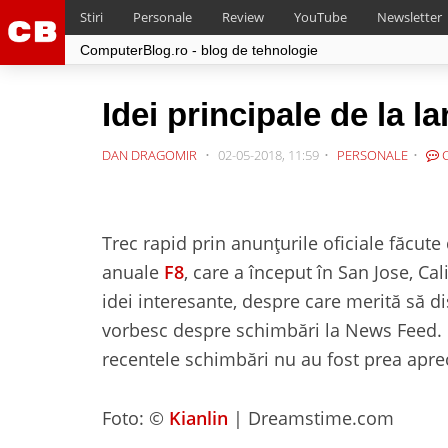
Stiri
Personale
Review
YouTube
Newsletter
ComputerBlog.ro - blog de tehnologie
Idei principale de la 
DAN DRAGOMIR
02-05-2018, 11:59
PERSONALE
C
Trec rapid prin anunțurile oficiale făcute
anuale
F8
, care a început în San Jose, Cal
idei interesante, despre care merită să 
vorbesc despre schimbări la News Feed. 
recentele schimbări nu au fost prea apre
Foto:
©
Kianlin
| Dreamstime.com