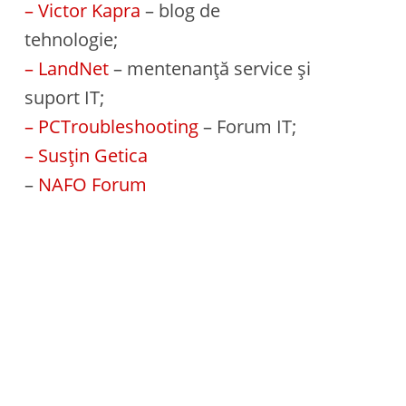
– Victor Kapra
– blog de
tehnologie;
– LandNet
– mentenanță service și
suport IT;
– PCTroubleshooting
– Forum IT;
– Susțin Getica
–
NAFO Forum