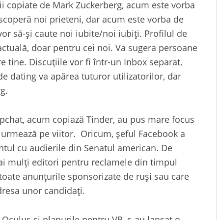
ții copiate de Mark Zuckerberg, acum este vorba
scoperă noi prieteni, dar acum este vorba de
or să-și caute noi iubite/noi iubiți. Profilul de
a actuală, doar pentru cei noi. Va sugera persoane
 tine. Discuțiile vor fi într-un Inbox separat,
e dating va apărea tuturor utilizatorilor, dar
g.
pchat, acum copiază Tinder, au pus mare focus
 urmează pe viitor. Oricum, șeful Facebook a
tul cu audierile din Senatul american. De
i mulți editori pentru reclamele din timpul
toate anunțurile sponsorizate de ruși sau care
resa unor candidați.
 Oculus și planurile pentru VR, s-au lansat o