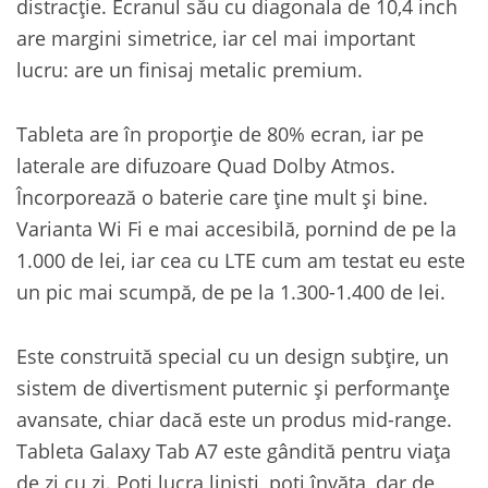
distracție. Ecranul său cu diagonala de 10,4 inch
are margini simetrice, iar cel mai important
lucru: are un finisaj metalic premium.
Tableta are în proporție de 80% ecran, iar pe
laterale are difuzoare Quad Dolby Atmos.
Încorporează o baterie care ține mult și bine.
Varianta Wi Fi e mai accesibilă, pornind de pe la
1.000 de lei, iar cea cu LTE cum am testat eu este
un pic mai scumpă, de pe la 1.300-1.400 de lei.
Este construită special cu un design subțire, un
sistem de divertisment puternic și performanțe
avansate, chiar dacă este un produs mid-range.
Tableta Galaxy Tab A7 este gândită pentru viața
de zi cu zi. Poți lucra liniști, poți învăța, dar de