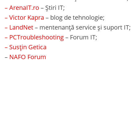
– ArenaIT.ro
– Știri IT;
– Victor Kapra
– blog de tehnologie;
– LandNet
– mentenanță service și suport IT;
– PCTroubleshooting
– Forum IT;
– Susțin Getica
–
NAFO Forum