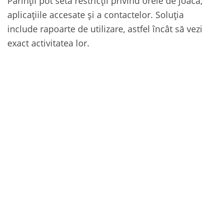
Părinții pot seta restricții privind orele de joacă,
aplicațiile accesate și a contactelor. Soluția
include rapoarte de utilizare, astfel încât să vezi
exact activitatea lor.