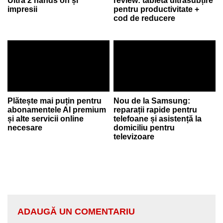
Ultra 2 hands on și
review: tabletă ultrasubțire
impresii
pentru productivitate +
cod de reducere
Plătește mai puțin pentru
Nou de la Samsung:
abonamentele AI premium
reparații rapide pentru
și alte servicii online
telefoane și asistență la
necesare
domiciliu pentru
televizoare
ADAUGĂ UN COMENTARIU