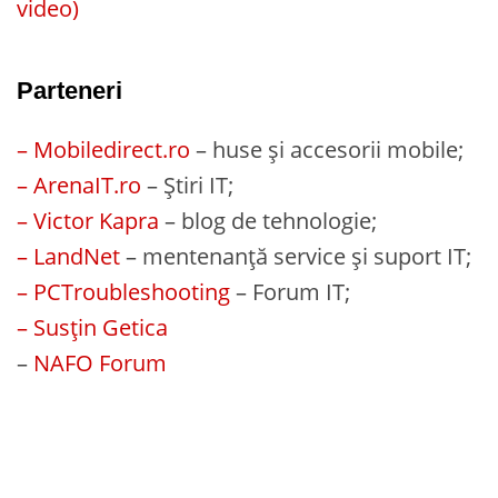
video)
Parteneri
– Mobiledirect.ro
– huse și accesorii mobile;
– ArenaIT.ro
– Știri IT;
– Victor Kapra
– blog de tehnologie;
– LandNet
– mentenanță service și suport IT;
– PCTroubleshooting
– Forum IT;
– Susțin Getica
–
NAFO Forum