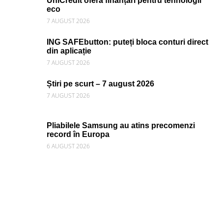
UniCredit oferă finanțări pentru tehnologii
eco
7 AUGUST 2026
ING SAFEbutton: puteți bloca conturi direct
din aplicație
7 AUGUST 2026
Știri pe scurt – 7 august 2026
7 AUGUST 2026
Pliabilele Samsung au atins precomenzi
record în Europa
6 AUGUST 2026