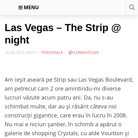
MENU
Las Vegas – The Strip @
night
16-02-2012, 00:07
PERSONALE
COMENTEAZA
Am ieşit aseară pe Strip sau Las Vegas Boulevard,
am petrecut cam 2 ore amintindu-mi diverse
lucruri văzute acum patru ani. Da, nu s-au
schimbat multe, dar au şi răsărit câteva noi
construcţii gigantice, care erau în lucru în 2008.
Nu mai e niciun şantier, în schimb a apărut o
galerie de shopping Crystals, cu alde Vouitton şi