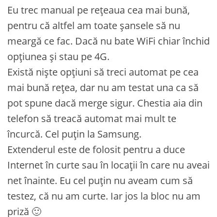
Eu trec manual pe rețeaua cea mai bună,
pentru că altfel am toate șansele să nu
meargă ce fac. Dacă nu bate WiFi chiar închid
opțiunea și stau pe 4G.
Există niște opțiuni să treci automat pe cea
mai bună rețea, dar nu am testat una ca să
pot spune dacă merge sigur. Chestia aia din
telefon să treacă automat mai mult te
încurcă. Cel puțin la Samsung.
Extenderul este de folosit pentru a duce
Internet în curte sau în locații în care nu aveai
net înainte. Eu cel puțin nu aveam cum să
testez, că nu am curte. Iar jos la bloc nu am
priză 🙂