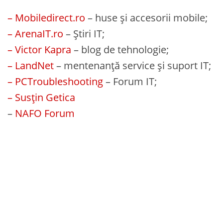
– Mobiledirect.ro
– huse și accesorii mobile;
– ArenaIT.ro
– Știri IT;
– Victor Kapra
– blog de tehnologie;
– LandNet
– mentenanță service și suport IT;
– PCTroubleshooting
– Forum IT;
– Susțin Getica
–
NAFO Forum