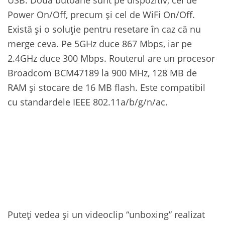
Power On/Off, precum și cel de WiFi On/Off.
Există și o soluție pentru resetare în caz că nu
merge ceva. Pe 5GHz duce 867 Mbps, iar pe
2.4GHz duce 300 Mbps. Routerul are un procesor
Broadcom BCM47189 la 900 MHz, 128 MB de
RAM și stocare de 16 MB flash. Este compatibil
cu standardele IEEE 802.11a/b/g/n/ac.
Puteți vedea și un videoclip “unboxing” realizat