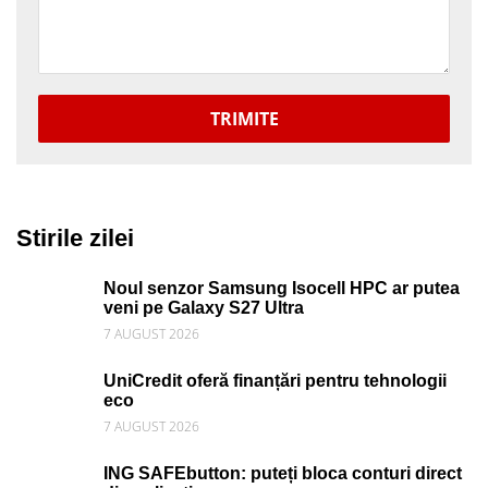
TRIMITE
Stirile zilei
Noul senzor Samsung Isocell HPC ar putea
veni pe Galaxy S27 Ultra
7 AUGUST 2026
UniCredit oferă finanțări pentru tehnologii
eco
7 AUGUST 2026
ING SAFEbutton: puteți bloca conturi direct