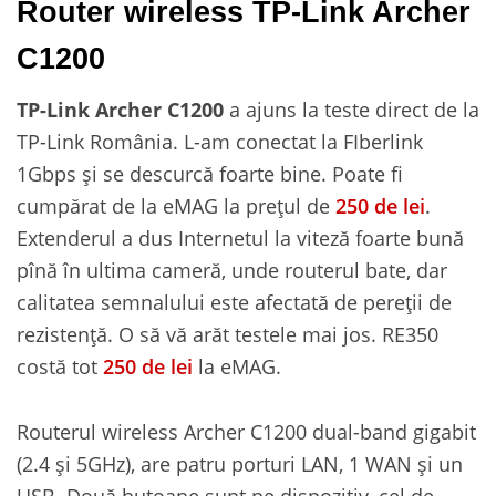
Router wireless TP-Link Archer
C1200
TP-Link Archer C1200
a ajuns la teste direct de la
TP-Link România. L-am conectat la FIberlink
1Gbps și se descurcă foarte bine. Poate fi
cumpărat de la eMAG la prețul de
250 de lei
.
Extenderul a dus Internetul la viteză foarte bună
pînă în ultima cameră, unde routerul bate, dar
calitatea semnalului este afectată de pereții de
rezistență. O să vă arăt testele mai jos. RE350
costă tot
250 de lei
la eMAG.
Routerul wireless Archer C1200 dual-band gigabit
(2.4 și 5GHz), are patru porturi LAN, 1 WAN și un
USB. Două butoane sunt pe dispozitiv, cel de