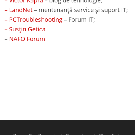
– Victor Kapra
– blog de tehnologie;
– LandNet
– mentenanță service și suport IT;
– PCTroubleshooting
– Forum IT;
– Susțin Getica
–
NAFO Forum