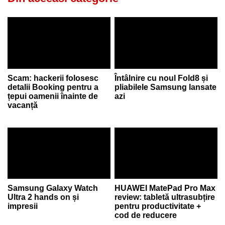
Scam: hackerii folosesc
Întâlnire cu noul Fold8 și
detalii Booking pentru a
pliabilele Samsung lansate
țepui oamenii înainte de
azi
vacanță
Samsung Galaxy Watch
HUAWEI MatePad Pro Max
Ultra 2 hands on și
review: tabletă ultrasubțire
impresii
pentru productivitate +
cod de reducere