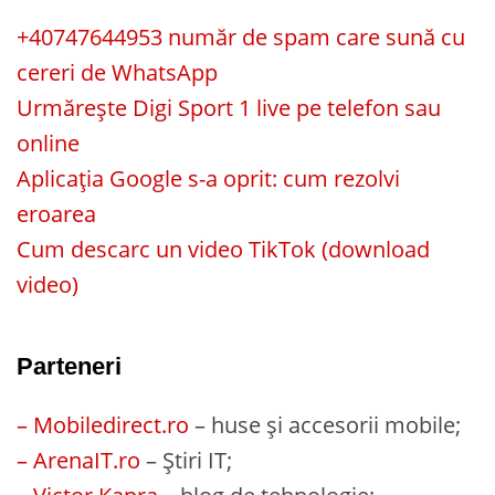
+40747644953 număr de spam care sună cu
cereri de WhatsApp
Urmărește Digi Sport 1 live pe telefon sau
online
Aplicația Google s-a oprit: cum rezolvi
eroarea
Cum descarc un video TikTok (download
video)
Parteneri
– Mobiledirect.ro
– huse și accesorii mobile;
– ArenaIT.ro
– Știri IT;