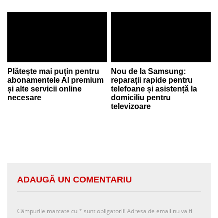
Plătește mai puțin pentru
Nou de la Samsung:
abonamentele AI premium
reparații rapide pentru
și alte servicii online
telefoane și asistență la
necesare
domiciliu pentru
televizoare
ADAUGĂ UN COMENTARIU
Câmpurile marcate cu
*
sunt obligatorii! Adresa de email nu va fi