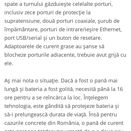
spate a turnului găzduiește celelalte porturi,
inclusiv zece porturi de protecție la
supratensiune, două porturi coaxiale, șurub de
împământare, porturi de intrare/ieșire Ethernet,
port USB/serial și un buton de resetare.
Adaptoarele de curent grase au șanse să
blocheze porturile adiacente, trebuie avut grijă cu
ele.
Aș mai nota o situație. Dacă a fost o pană mai
lungă și bateria a fost golită, necesită până la 16
ore pentru a se reîncărca la loc. Înțelegem
tehnologia, este gândită să protejeze bateria și
să-i prelungească durata de viață. Însă pentru
cazurile concrete din România, o pană de curent