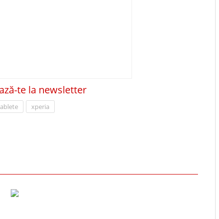
ză-te la newsletter
tablete
xperia