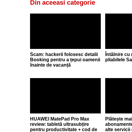
Din aceeasi categorie
Scam: hackerii folosesc detalii
Întâlnire cu
Booking pentru a țepui oamenii
pliabilele 
înainte de vacanță
HUAWEI MatePad Pro Max
Plătește ma
review: tabletă ultrasubțire
abonamente
pentru productivitate + cod de
alte servici