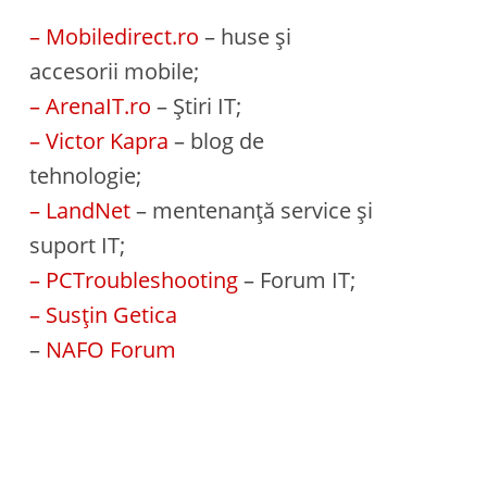
– Mobiledirect.ro
– huse și
accesorii mobile;
– ArenaIT.ro
– Știri IT;
– Victor Kapra
– blog de
tehnologie;
– LandNet
– mentenanță service și
suport IT;
– PCTroubleshooting
– Forum IT;
– Susțin Getica
–
NAFO Forum