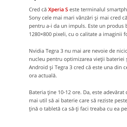
Cred că
Xperia S
este terminalul smartpho
Sony cele mai mari vânzări și mai cred că
pentru a-i da un impuls. Este un produs b
1280×800 pixeli, cu o calitate a imaginii 
Nvidia Tegra 3 nu mai are nevoie de nici
nucleu pentru optimizarea vieții bateriei
Android și Tegra 3 cred că este una din 
ora actuală.
Bateria ține 10-12 ore. Da, este adevărat 
mai util să ai baterie care să reziste pest
țină o tabletă ca să-ți faci treaba cu ea pe