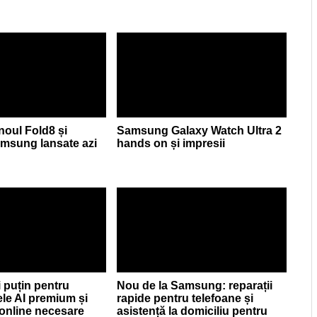
 noul Fold8 și
Samsung Galaxy Watch Ultra 2
Samsung lansate azi
hands on și impresii
i puțin pentru
Nou de la Samsung: reparații
le AI premium și
rapide pentru telefoane și
i online necesare
asistență la domiciliu pentru