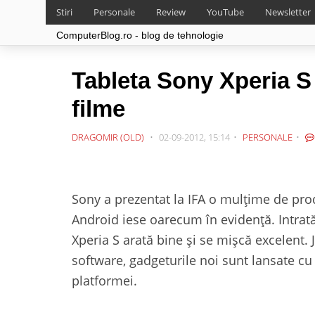
Stiri
Personale
Review
YouTube
Newsletter
ComputerBlog.ro - blog de tehnologie
Tableta Sony Xperia S 
filme
DRAGOMIR (OLD)
02-09-2012, 15:14
PERSONALE
Sony a prezentat la IFA o mulțime de pro
Android iese oarecum în evidență. Intra
Xperia S arată bine și se mișcă excelent.
software, gadgeturile noi sunt lansate c
platformei.