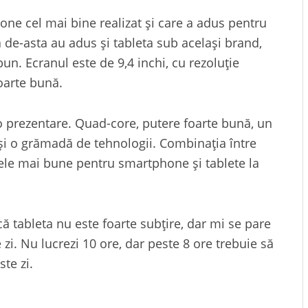
ne cel mai bine realizat și care a adus pentru
 de-asta au adus și tableta sub același brand,
un. Ecranul este de 9,4 inchi, cu rezoluție
foarte bună.
o prezentare. Quad-core, putere foarte bună, un
 și o grămadă de tehnologii. Combinația între
cele mai bune pentru smartphone și tablete la
că tableta nu este foarte subțire, dar mi se pare
e zi. Nu lucrezi 10 ore, dar peste 8 ore trebuie să
ste zi.