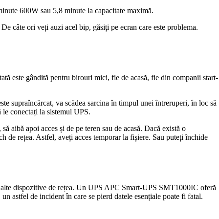
4 minute 600W sau 5,8 minute la capacitate maximă.
 De câte ori veți auzi acel bip, găsiți pe ecran care este problema.
tă este gândită pentru birouri mici, fie de acasă, fie din companii start-
 supraîncărcat, va scădea sarcina în timpul unei întreruperi, în loc să
 le conectați la sistemul UPS.
să aibă apoi acces și de pe teren sau de acasă. Dacă există o
h de rețea. Astfel, aveți acces temporar la fișiere. Sau puteți închide
e sau alte dispozitive de rețea. Un UPS APC Smart-UPS SMT1000IC oferă
 astfel de incident în care se pierd datele esențiale poate fi fatal.