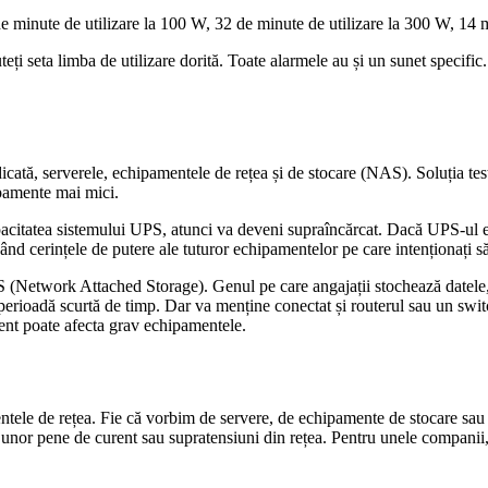
 de minute de utilizare la 100 W, 32 de minute de utilizare la 300 W, 1
ți seta limba de utilizare dorită. Toate alarmele au și un sunet specific.
cată, serverele, echipamentele de rețea și de stocare (NAS). Soluția testa
ipamente mai mici.
itatea sistemului UPS, atunci va deveni supraîncărcat. Dacă UPS-ul este
nd cerințele de putere ale tuturor echipamentelor pe care intenționați să
 (Network Attached Storage). Genul pe care angajații stochează datele, 
 perioadă scurtă de timp. Dar va menține conectat și routerul sau un switc
ent poate afecta grav echipamentele.
pamentele de rețea. Fie că vorbim de servere, de echipamente de stocar
unor pene de curent sau supratensiuni din rețea. Pentru unele companii, un