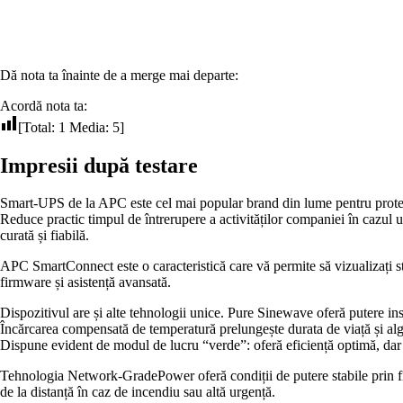
Dă nota ta înainte de a merge mai departe:
Acordă nota ta:
[Total:
1
Media:
5
]
Impresii după testare
Smart-UPS de la APC este cel mai popular brand din lume pentru protecția
Reduce practic timpul de întrerupere a activităților companiei în cazul 
curată și fiabilă.
APC SmartConnect este o caracteristică care vă permite să vizualizați sta
firmware și asistență avansată.
Dispozitivul are și alte tehnologii unice. Pure Sinewave oferă putere ins
Încărcarea compensată de temperatură prelungește durata de viață și alg
Dispune evident de modul de lucru “verde”: oferă eficiență optimă, dar 
Tehnologia Network-GradePower oferă condiții de putere stabile prin f
de la distanță în caz de incendiu sau altă urgență.