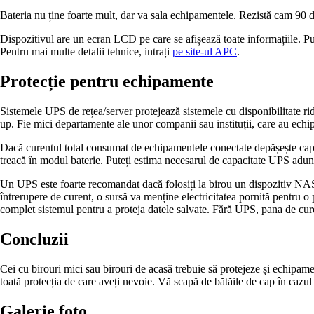
Bateria nu ține foarte mult, dar va sala echipamentele. Rezistă cam 90
Dispozitivul are un ecran LCD pe care se afișează toate informațiile. Pute
Pentru mai multe detalii tehnice, intrați
pe site-ul APC
.
Protecție pentru echipamente
Sistemele UPS de rețea/server protejează sistemele cu disponibilitate ridi
up. Fie mici departamente ale unor companii sau instituții, care au ech
Dacă curentul total consumat de echipamentele conectate depășește capac
treacă în modul baterie. Puteți estima necesarul de capacitate UPS adunâ
Un UPS este foarte recomandat dacă folosiți la birou un dispozitiv NAS
întrerupere de curent, o sursă va menține electricitatea pornită pentru o
complet sistemul pentru a proteja datele salvate. Fără UPS, pana de cur
Concluzii
Cei cu birouri mici sau birouri de acasă trebuie să protejeze și echi
toată protecția de care aveți nevoie. Vă scapă de bătăile de cap în cazul 
Galerie foto