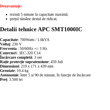
Dezavantaje:
rezistă 5 minute la capacitate maximă;
prețul rămâne destul de ridicat;
Detalii tehnice APC SMT1000IC
Capacitate
: 700Watts / 1.0kVA
Voltaj
: 230 V
Frecventa
: 50/60Hz +/- 3 Hz
Conectori
: IEC-320 C14
Încărcare completă
: 3 ore
Rație protecție supratensiune
: 459 Juli
Dimensiuni
: 219 x 171 x 439 mm
Greutate
: 19.4 kg
Autonomie
: între 5 și 90 de minute, în funcție de încărcare
Preț
: 3.500 lei