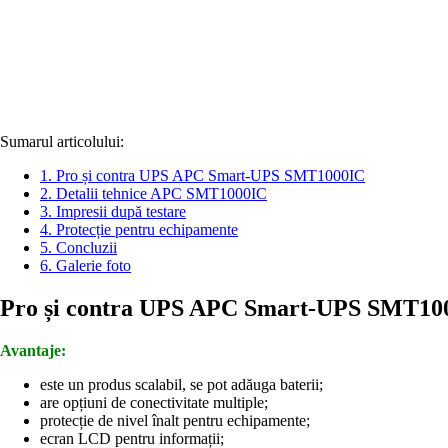
Sumarul articolului:
1.
Pro și contra UPS APC Smart-UPS SMT1000IC
2.
Detalii tehnice APC SMT1000IC
3.
Impresii după testare
4.
Protecție pentru echipamente
5.
Concluzii
6.
Galerie foto
Pro și contra UPS APC Smart-UPS SMT10
Avantaje:
este un produs scalabil, se pot adăuga baterii;
are opțiuni de conectivitate multiple;
protecție de nivel înalt pentru echipamente;
ecran LCD pentru informații;