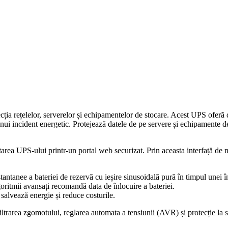
 rețelelor, serverelor și echipamentelor de stocare. Acest UPS oferă dis
unui incident energetic. Protejează datele de pe servere și echipamente 
rea UPS-ului printr-un portal web securizat. Prin aceasta interfață de mo
tantanee a bateriei de rezervă cu ieșire sinusoidală pură în timpul unei 
oritmii avansați recomandă data de înlocuire a bateriei.
salvează energie și reduce costurile.
iltrarea zgomotului, reglarea automata a tensiunii (AVR) și protecție