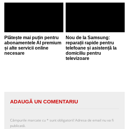
Plătește mai puțin pentru
Nou de la Samsung:
abonamentele AI premium
reparații rapide pentru
și alte servicii online
telefoane și asistență la
necesare
domiciliu pentru
televizoare
ADAUGĂ UN COMENTARIU
Câmpurile marcate cu
*
sunt obligatorii! Adresa de email nu va fi
publicată.