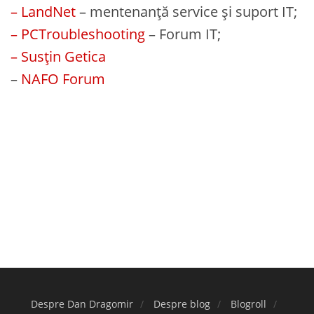
– LandNet
– mentenanță service și suport IT;
– PCTroubleshooting
– Forum IT;
– Susțin Getica
–
NAFO Forum
Despre Dan Dragomir
Despre blog
Blogroll