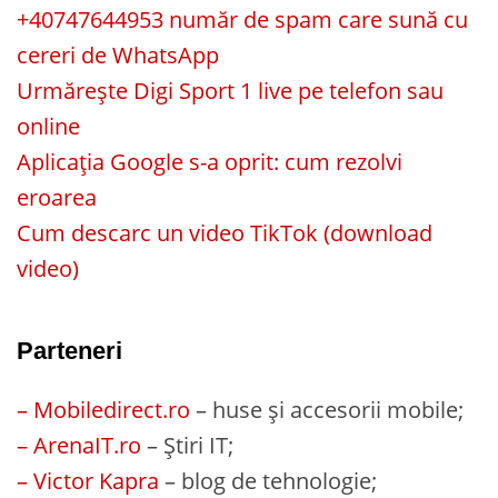
+40747644953 număr de spam care sună cu
cereri de WhatsApp
Urmărește Digi Sport 1 live pe telefon sau
online
Aplicația Google s-a oprit: cum rezolvi
eroarea
Cum descarc un video TikTok (download
video)
Parteneri
– Mobiledirect.ro
– huse și accesorii mobile;
– ArenaIT.ro
– Știri IT;
– Victor Kapra
– blog de tehnologie;