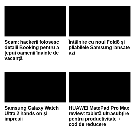
Scam: hackerii folosesc
Întâlnire cu noul Fold8 și
detalii Booking pentru a
pliabilele Samsung lansate
țepui oamenii înainte de
azi
vacanță
Samsung Galaxy Watch
HUAWEI MatePad Pro Max
Ultra 2 hands on și
review: tabletă ultrasubțire
impresii
pentru productivitate +
cod de reducere