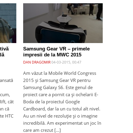
tivă
Samsung Gear VR – primele
lă
impresii de la MWC 2015
DAN DRAGOMIR
04-03-2015, 00:47
Am văzut la Mobile World Congress
lansată
2015 și Samsung Gear VR pentru
Samsung Galaxy S6. Este genul de
Acum,
proiect care a pornit ca și ochelarii E-
ft, cât
Boda de la proiectul Google
un că
Cardboard, dar la un cu totul alt nivel.
ste HTC
Au un nivel de rezoluție și o imagine
incredibilă. Am experimentat un joc în
care am crezut […]