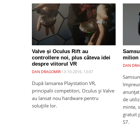
Valve și Oculus Rift au
Samsun
controllere noi, plus câteva idei
milion 
despre viitorul VR
DAN DRA
DAN DRAGOMIR
13-10-2016, 13:07
Samsung 
După lansarea Playstation VR,
împreun
principalii competitori, Oculus și Valve
anunțat 
au lansat nou hardware pentru
de utili
soluțiile lor.
minte, s
gratuit
S7.