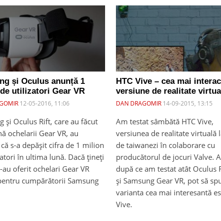
g și Oculus anunță 1
HTC Vive – cea mai interac
de utilizatori Gear VR
versiune de realitate virtua
GOMIR
12-05-2016, 11:06
DAN DRAGOMIR
14-09-2015, 13:15
și Oculus Rift, care au făcut
Am testat sâmbătă HTC Vive,
ă ochelarii Gear VR, au
versiunea de realitate virtuală 
că s-a depășit cifra de 1 milion
de taiwanezi în colaborare cu
zatori în ultima lună. Dacă țineți
producătorul de jocuri Valve. 
-au oferit ochelari Gear VR
după ce am testat atât Oculus Ri
 pentru cumpărătorii Samsung
și Samsung Gear VR, pot să sp
varianta cea mai interesantă e
Vive.