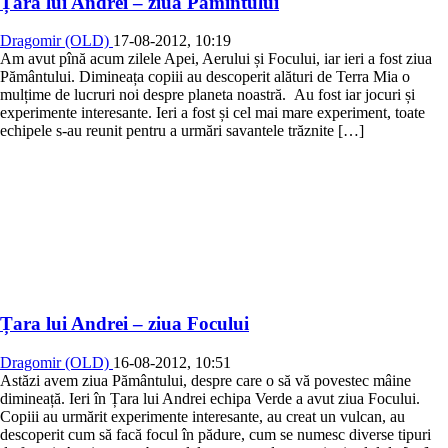
Țara lui Andrei – ziua Pămîntului
Dragomir (OLD)
17-08-2012, 10:19
Am avut pînă acum zilele Apei, Aerului și Focului, iar ieri a fost ziua
Pământului. Dimineața copiii au descoperit alături de Terra Mia o
mulțime de lucruri noi despre planeta noastră. Au fost iar jocuri și
experimente interesante. Ieri a fost și cel mai mare experiment, toate
echipele s-au reunit pentru a urmări savantele trăznite […]
Țara lui Andrei – ziua Focului
Dragomir (OLD)
16-08-2012, 10:51
Astăzi avem ziua Pământului, despre care o să vă povestec mâine
dimineață. Ieri în Țara lui Andrei echipa Verde a avut ziua Focului.
Copiii au urmărit experimente interesante, au creat un vulcan, au
descoperit cum să facă focul în pădure, cum se numesc diverse tipuri