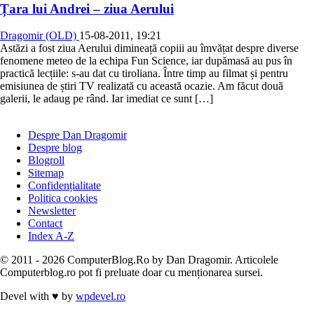
Țara lui Andrei – ziua Aerului
Dragomir (OLD)
15-08-2011, 19:21
Astăzi a fost ziua Aerului dimineață copiii au îmvățat despre diverse
fenomene meteo de la echipa Fun Science, iar dupămasă au pus în
practică lecțiile: s-au dat cu tiroliana. Între timp au filmat și pentru
emisiunea de știri TV realizată cu această ocazie. Am făcut două
galerii, le adaug pe rând. Iar imediat ce sunt […]
Despre Dan Dragomir
Despre blog
Blogroll
Sitemap
Confidențialitate
Politica cookies
Newsletter
Contact
Index A-Z
© 2011 - 2026 ComputerBlog.Ro by Dan Dragomir. Articolele
Computerblog.ro pot fi preluate doar cu menționarea sursei.
Devel with
♥
by
wpdevel.ro