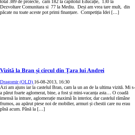
total 389 de proiecte, cam 182 la capitolul Educație, 130 la
Dezvoltare Comunitara si 77 la Mediu. Deși am vrea tare mult, din
păcate nu toate aceste pot primi finanțare. Competiția Idei […]
Vizită la Bran și circul din Țara lui Andrei
Dragomir (OLD)
16-08-2013, 16:30
Azi am ajuns iar la castelul Bran, cam la un an de la ultima vizită. Mi s-
a părut foarte aglomerat, bine, a fost și mini-vacanța asta… O coadă
imensă la intrare, aglomerație maximă în interior, dar castelul rămâne
frumos, au apărut piese noi de mobilier, armuri și chestii care nu erau
pînă acum. Până la […]