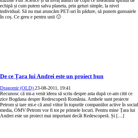
trăznite Fun Science și să învăț alături de copii ce înseamnă spiritul de
echipă și cum putem salva planeta, prin geturi simple, la nivel
individual. Să nu mai aruncăm PET-uri în pădure, să punem gunoaiele
în coș. Ce greu e pentru unii 🙂
De ce Țara lui Andrei este un proiect bun
Dragomir (OLD)
23-08-2011, 19:41
Recunosc că mi-a venit ideea să scriu despre asta după ce-am citit ce
zice Bogdana despre Redescoperă România. Ambele sunt proiecte
Petrom și tare mi-e că anul viitor în topurile companiilor active în social
media, OMV/Petrom vor fi tot pe primele locuri. Pentru mine Țara lui
Andrei este un proiect mai important decât Redescoperă. Și […]