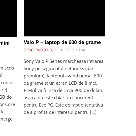
Vaio P – laptop de 600 de grame
 mini
DRAGOMIR (OLD)
08-01-2009, 10:04
Sony Vaio P Series marcheaza intrarea
m scris
Sony pe segmentul netbooks (dar
ul
premium), laptopul avand numai 600
n mini-
de grame si un ecran LCD de 8 inci.
are)
Pretul va fi insa de circa 900 de dolari,
4GB de
asa ca nu este chiar un concurent
or Core
pentru Eee PC. Este de fapt o tentativa
 de
de a profita de interesul pentru […]
 merge