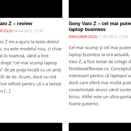
aio Z – review
Sony Vaio Z – cel mai pute
laptop business
R (OLD)
08-04-2012, 17:30
DRAGOMIR (OLD)
11-01-2012, 11:09
o Z mi-a ajuns la teste destul
Cel mai scump și cel mai puter
u, nu este modelul nou, ci chiar
laptop business la ora actuală,
at în toamnă, când a fost
Vaio Z, a fost testat de colegii d
 drept “cel mai scump laptop
NotebookReview.ro. Conceptul
” de pe piața locală cu un preț
interesant pentru că laptopul 
00 de lei. Acum, dacă nu mă
dock care oferă mai multă pute
fost ieftinit pentru că s-a lansat
conectivitate atunci când sunteț
io […]
birou. Altfel este un ultra-porta
foarte puternic.