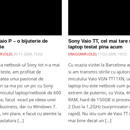
io P – o bijuterie de
Sony Vaio TT, cel mai tare
ie
laptop testat pina acum
R (OLD)
20-11-2009, 15:02
DRAGOMIR (OLD)
17-02-2009, 19:53
ca netbook-ul Sony tot n-a mai
Cu ocazia vizitei la Barcelona a
 teste, am profitat de
si am transmis stirile cu ajutor
tatea unui pasionat de
micutului Vaio VGN-TT11XN, u
ri sa ma joc un pic cu Sony
laptop (nu este netbook cum p
 micutul laptop/netbook de 600
extrem de puternic, cu Vista, 
e, facut exact pe ideea unei
RAM, hard de 150GB si proces
business, dar cu Windows 7.
2 Duo la 1,2GHz (surprinzator
, imi place, e facut cu atentie la
rapid). Nu stiu cum de Vaio TT
 tastatura […]
mai bine decat un […]