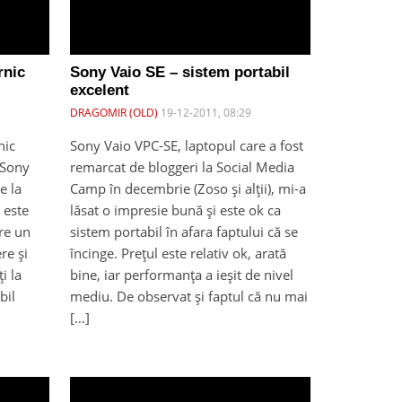
rnic
Sony Vaio SE – sistem portabil
excelent
DRAGOMIR (OLD)
19-12-2011, 08:29
nic
Sony Vaio VPC-SE, laptopul care a fost
 Sony
remarcat de bloggeri la Social Media
e la
Camp în decembrie (Zoso și alții), mi-a
 este
lăsat o impresie bună și este ok ca
are un
sistem portabil în afara faptului că se
re și
încinge. Prețul este relativ ok, arată
i la
bine, iar performanța a ieșit de nivel
bil
mediu. De observat și faptul că nu mai
[…]