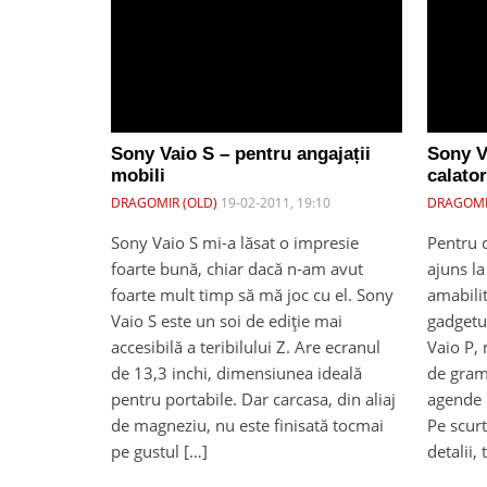
Sony Vaio S – pentru angajații
Sony Va
mobili
calator
DRAGOMIR (OLD)
19-02-2011, 19:10
DRAGOMI
Sony Vaio S mi-a lăsat o impresie
Pentru 
foarte bună, chiar dacă n-am avut
ajuns la
foarte mult timp să mă joc cu el. Sony
amabili
Vaio S este un soi de ediție mai
gadgetu
accesibilă a teribilului Z. Are ecranul
Vaio P,
de 13,3 inchi, dimensiunea ideală
de gram
pentru portabile. Dar carcasa, din aliaj
agende 
de magneziu, nu este finisată tocmai
Pe scurt
pe gustul […]
detalii,