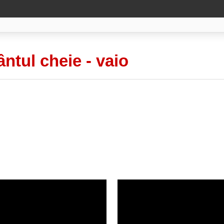
ântul cheie -
vaio