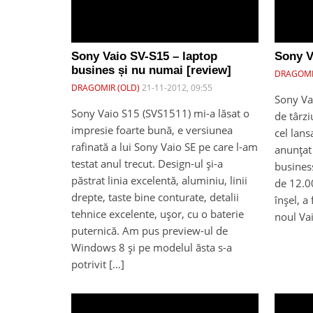
Sony Vaio SV-S15 – laptop
Sony V
busines și nu numai [review]
DRAGOMI
DRAGOMIR (OLD)
21-11-2012, 09:55
Sony Vai
Sony Vaio S15 (SVS1511) mi-a lăsat o
de târzi
impresie foarte bună, e versiunea
cel lans
rafinată a lui Sony Vaio SE pe care l-am
anunțat
testat anul trecut. Design-ul și-a
business
păstrat linia excelentă, aluminiu, linii
de 12.0
drepte, taste bine conturate, detalii
înșel, a 
tehnice excelente, ușor, cu o baterie
noul Va
puternică. Am pus preview-ul de
Windows 8 și pe modelul ăsta s-a
potrivit […]