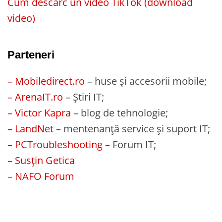
Cum descarc un video TikTok (download
video)
Parteneri
– Mobiledirect.ro
– huse și accesorii mobile;
– ArenaIT.ro
– Știri IT;
– Victor Kapra
– blog de tehnologie;
– LandNet
– mentenanță service și suport IT;
– PCTroubleshooting
– Forum IT;
– Susțin Getica
–
NAFO Forum