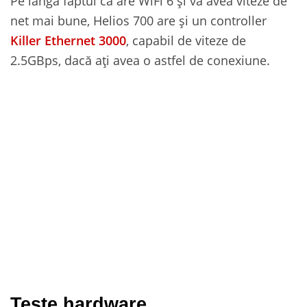
Pe lângă faptul că are WiFi 6 și va avea viteze de
net mai bune, Helios 700 are și un controller
Killer Ethernet 3000
, capabil de viteze de
2.5GBps, dacă ați avea o astfel de conexiune.
Teste hardware