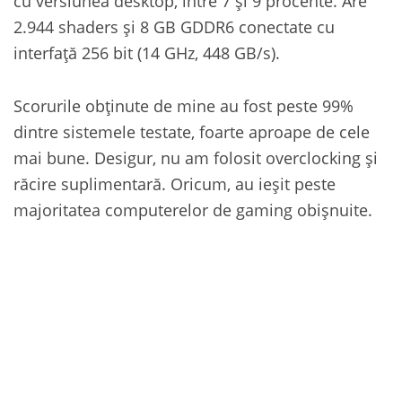
cu versiunea desktop, între 7 și 9 procente. Are
2.944 shaders și 8 GB GDDR6 conectate cu
interfață 256 bit (14 GHz, 448 GB/s).
Scorurile obținute de mine au fost peste 99%
dintre sistemele testate, foarte aproape de cele
mai bune. Desigur, nu am folosit overclocking și
răcire suplimentară. Oricum, au ieșit peste
majoritatea computerelor de gaming obișnuite.