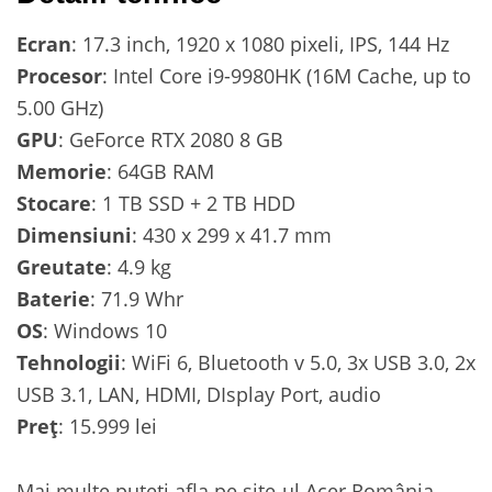
Ecran
: 17.3 inch, 1920 x 1080 pixeli, IPS, 144 Hz
Procesor
: Intel Core i9-9980HK (16M Cache, up to
5.00 GHz)
GPU
: GeForce RTX 2080 8 GB
Memorie
: 64GB RAM
Stocare
: 1 TB SSD + 2 TB HDD
Dimensiuni
: 430 x 299 x 41.7 mm
Greutate
: 4.9 kg
Baterie
: 71.9 Whr
OS
: Windows 10
Tehnologii
: WiFi 6, Bluetooth v 5.0, 3x USB 3.0, 2x
USB 3.1, LAN, HDMI, DIsplay Port, audio
Preț
: 15.999 lei
Mai multe puteți afla pe site-ul Acer România.