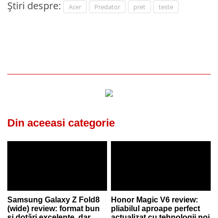
Știri despre:
Acer
Predator
pret
teste
Din aceeasi categorie
Samsung Galaxy Z Fold8
Honor Magic V6 review:
(wide) review: format bun
pliabilul aproape perfect
și dotări excelente, dar
actualizat cu tehnologii noi