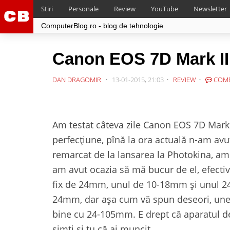
Stiri
Personale
Review
YouTube
Newsletter
ComputerBlog.ro - blog de tehnologie
Canon EOS 7D Mark II 
DAN DRAGOMIR
13-01-2015, 21:03
REVIEW
COME
Am testat câteva zile Canon EOS 7D Mark 
perfecțiune, pînă la ora actuală n-am avu
remarcat de la lansarea la Photokina, am
am avut ocazia să mă bucur de el, efectiv. 
fix de 24mm, unul de 10-18mm și unul 2
24mm, dar așa cum vă spun deseori, uneo
bine cu 24-105mm. E drept că aparatul d
simți și tu că ai muncit…