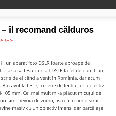
– îl recomand călduros
NTEAZA
II, un aparat foto DSLR foarte aproape de
t ocazia să testez un alt DSLR la fel de bun. L-am
 scris de el când a venit în România, dar acum
Am avut la test și o serie de lentile, un obiectiv
4-105 mm. Cel mai mult mi-a plăcut micuțul de
ri simt nevoia de zoom, așa că m-am distrat
evine masiv cu un obiectiv imens, dar parcă așa