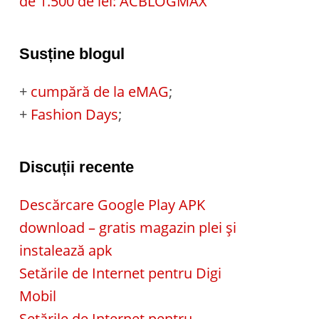
de 1.500 de lei: ACBLOGMAX
Susține blogul
+
cumpără de la eMAG
;
+
Fashion Days
;
Discuții recente
Descărcare Google Play APK
download – gratis magazin plei și
instalează apk
Setările de Internet pentru Digi
Mobil
Setările de Internet pentru