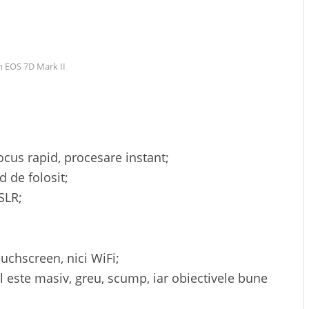
 EOS 7D Mark II
ocus rapid, procesare instant;
d de folosit;
SLR;
uchscreen, nici WiFi;
 este masiv, greu, scump, iar obiectivele bune