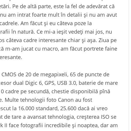
ări. Pe de altă parte, este la fel de adevărat că
nu am intrat foarte mult în detalii și nu am avut
 cadrele. Am făcut și eu câteva poze la
afii în natură. Ce mi-a ieșit vedeți mai jos, nu
s câteva cadre interesante chiar și așa. Ziua pe
 că m-am jucat cu macro, am făcut portrete faine
eresante.
or CMOS de 20 de megapixeli, 65 de puncte de
cesor dual Digic 6, GPS, USB 3.0, baterie de mare
 10 cadre pe secundă, chestie disponibilă pînă
 Multe tehnologii foto Canon au fost
rescut la 16.000 standard, 25.600 dacă ai vreo
ât de tare a avansat tehnologia, creșterea ISO se
k II face fotografii incredibile și noaptea, dar am