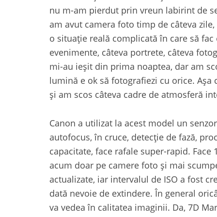
nu m-am pierdut prin vreun labirint de set
am avut camera foto timp de câteva zile, 
o situație reală complicată în care să fac
evenimente, câteva portrete, câteva fotogr
mi-au ieșit din prima noaptea, dar am sco
lumină e ok să fotografiezi cu orice. Așa
și am scos câteva cadre de atmosferă int
Canon a utilizat la acest model un senz
autofocus, în cruce, detecție de fază, pro
capacitate, face rafale super-rapid. Face
acum doar pe camere foto și mai scumpe.
actualizate, iar intervalul de ISO a fost c
dată nevoie de extindere. În general oric
va vedea în calitatea imaginii. Da, 7D Mar