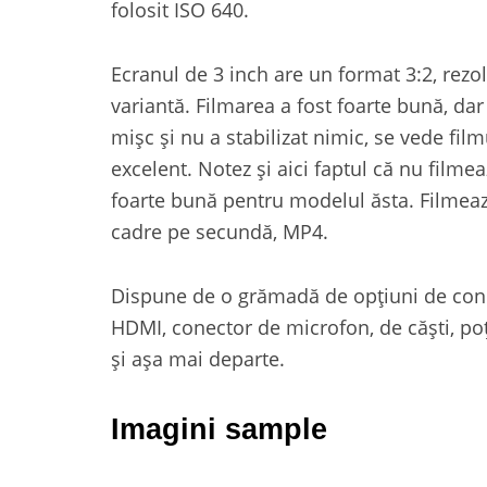
folosit ISO 640.
Ecranul de 3 inch are un format 3:2, rezo
variantă. Filmarea a fost foarte bună, da
mișc și nu a stabilizat nimic, se vede fi
excelent. Notez și aici faptul că nu filmea
foarte bună pentru modelul ăsta. Filmează
cadre pe secundă, MP4.
Dispune de o grămadă de opțiuni de cone
HDMI, conector de microfon, de căști, poț
și așa mai departe.
Imagini sample