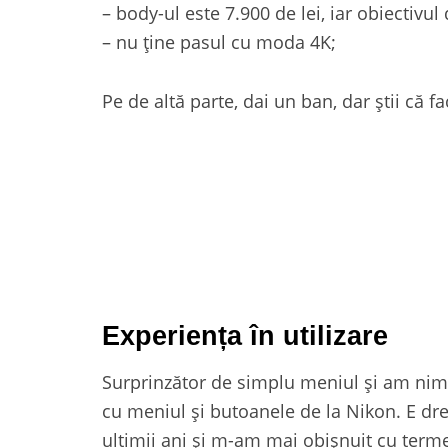
– body-ul este 7.900 de lei, iar obiectivu
– nu ține pasul cu moda 4K;
Pe de altă parte, dai un ban, dar știi că f
Experiența în utilizare
Surprinzător de simplu meniul și am nimer
cu meniul și butoanele de la Nikon. E dr
ultimii ani și m-am mai obișnuit cu terme