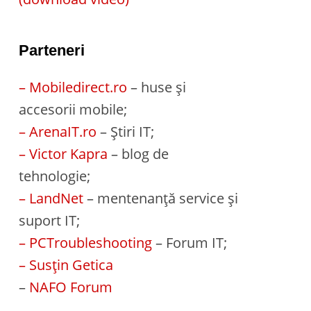
Parteneri
– Mobiledirect.ro
– huse și
accesorii mobile;
– ArenaIT.ro
– Știri IT;
– Victor Kapra
– blog de
tehnologie;
– LandNet
– mentenanță service și
suport IT;
– PCTroubleshooting
– Forum IT;
– Susțin Getica
–
NAFO Forum