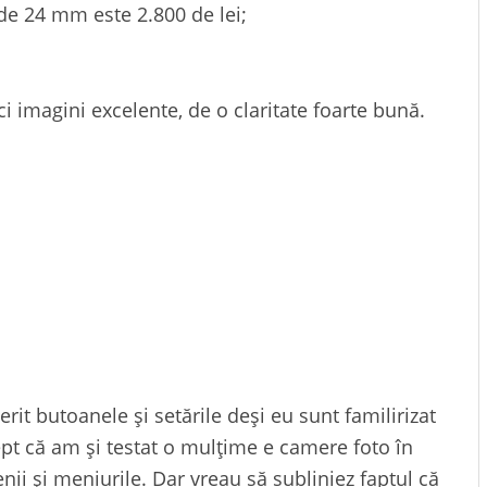
l de 24 mm este 2.800 de lei;
aci imagini excelente, de o claritate foarte bună.
it butoanele și setările deși eu sunt familirizat
ept că am și testat o mulțime e camere foto în
nii și meniurile. Dar vreau să subliniez faptul că