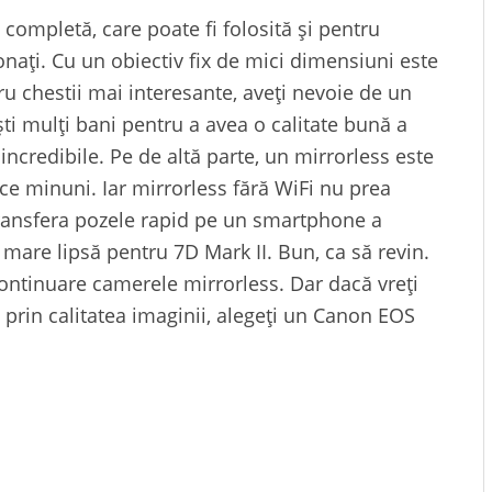
ompletă, care poate fi folosită și pentru
onați. Cu un obiectiv fix de mici dimensiuni este
u chestii mai interesante, aveți nevoie de un
ști mulți bani pentru a avea o calitate bună a
ii incredibile. Pe de altă parte, un mirrorless este
ce minuni. Iar mirrorless fără WiFi nu prea
 transfera pozele rapid pe un smartphone a
mare lipsă pentru 7D Mark II. Bun, ca să revin.
ontinuare camerele mirrorless. Dar dacă vreți
rin calitatea imaginii, alegeți un Canon EOS