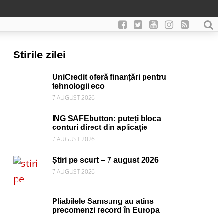
Stirile zilei
UniCredit oferă finanțări pentru
tehnologii eco
7 AUGUST 2026
ING SAFEbutton: puteți bloca
conturi direct din aplicație
7 AUGUST 2026
Știri pe scurt – 7 august 2026
7 AUGUST 2026
Pliabilele Samsung au atins
precomenzi record în Europa