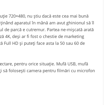
luție 720×480, nu știu dacă este cea mai bună
r ținând aparatul în mână am avut ghinionul să îl
lmul de parcă e cutremur. Partea ne-mișcată arată
ză 4K, deși ar fi fost o chestie de marketing
 Full HD și puteți face asta la 50 sau 60 de
ctare, pentru orice situație. Mufă USB, mufă
i să folosești camera pentru filmări cu microfon