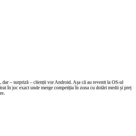
, dar – surpriză – clienții vor Android. Așa că au revenit la OS-ul
ntrat în joc exact unde merge competiția în zona cu dotări medii și preț
re.