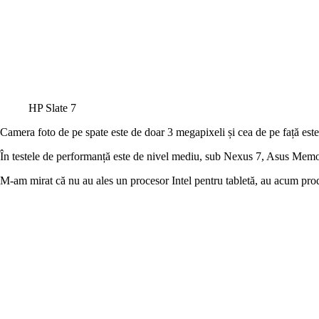
HP Slate 7
Camera foto de pe spate este de doar 3 megapixeli și cea de pe față es
În testele de performanță este de nivel mediu, sub Nexus 7, Asus Memo 
M-am mirat că nu au ales un procesor Intel pentru tabletă, au acum prod