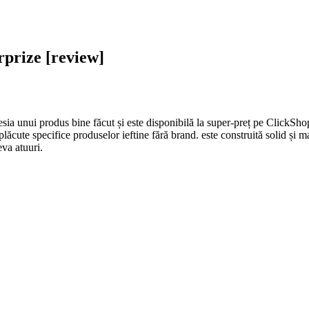
urprize [review]
ia unui produs bine făcut și este disponibilă la super-preț pe ClickShop.r
plăcute specifice produselor ieftine fără brand. este construită solid și 
va atuuri.