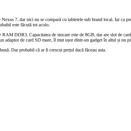
te Nexus 7, dar nici nu se compară cu tabletele sub brand local. Iar ca pr
obabil este făcută tot acolo.
e RAM DDR3. Capacitatea de stocare este de 8GB, dar are slot de card
 un adaptor de card SD mare, îl mut ușor dintr-un gadget în altul și nu pi
bună. Dar probabil că ar fi crescut prețul dacă făceau asta.