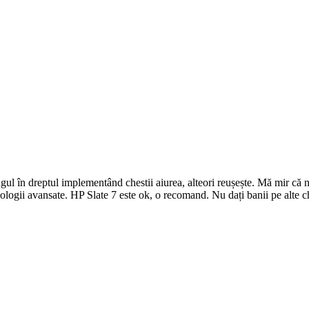
ul în dreptul implementând chestii aiurea, alteori reușește. Mă mir că n
logii avansate. HP Slate 7 este ok, o recomand. Nu dați banii pe alte ch