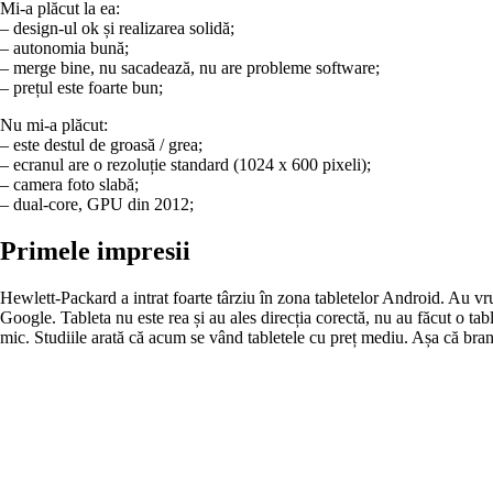
Mi-a plăcut la ea:
– design-ul ok și realizarea solidă;
– autonomia bună;
– merge bine, nu sacadează, nu are probleme software;
– prețul este foarte bun;
Nu mi-a plăcut:
– este destul de groasă / grea;
– ecranul are o rezoluție standard (1024 x 600 pixeli);
– camera foto slabă;
– dual-core, GPU din 2012;
Primele impresii
Hewlett-Packard a intrat foarte târziu în zona tabletelor Android. Au vru
Google. Tableta nu este rea și au ales direcția corectă, nu au făcut o ta
mic. Studiile arată că acum se vând tabletele cu preț mediu. Așa că bra