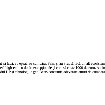
t să facă, au eșuat, au cumpărat Palm și au vrut să facă un alt ecosistem
bletă high-end cu dotări excepționale și care să coste 1000 de euro. Au i
ndul HP și tehnologiile gen Beats constituie adevărate atuuri de cumpăra