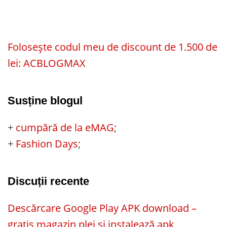
Folosește codul meu de discount de 1.500 de
lei: ACBLOGMAX
Susține blogul
+
cumpără de la eMAG
;
+
Fashion Days
;
Discuții recente
Descărcare Google Play APK download –
gratis magazin plei și instalează apk