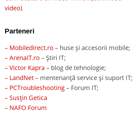
video)
Parteneri
– Mobiledirect.ro
– huse și accesorii mobile;
– ArenaIT.ro
– Știri IT;
– Victor Kapra
– blog de tehnologie;
– LandNet
– mentenanță service și suport IT;
– PCTroubleshooting
– Forum IT;
– Susțin Getica
–
NAFO Forum