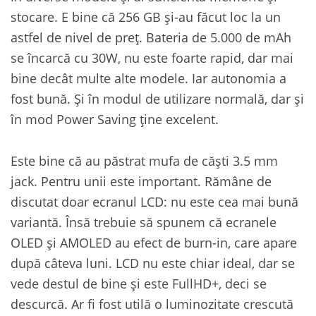
stocare. E bine că 256 GB și-au făcut loc la un
astfel de nivel de preț. Bateria de 5.000 de mAh
se încarcă cu 30W, nu este foarte rapid, dar mai
bine decât multe alte modele. Iar autonomia a
fost bună. Și în modul de utilizare normală, dar și
în mod Power Saving ține excelent.
Este bine că au păstrat mufa de căști 3.5 mm
jack. Pentru unii este important. Rămâne de
discutat doar ecranul LCD: nu este cea mai bună
variantă. Însă trebuie să spunem că ecranele
OLED și AMOLED au efect de burn-in, care apare
după câteva luni. LCD nu este chiar ideal, dar se
vede destul de bine și este FullHD+, deci se
descurcă. Ar fi fost utilă o luminozitate crescută