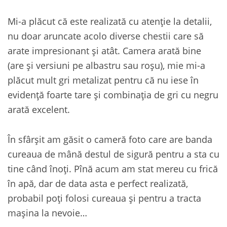
Mi-a plăcut că este realizată cu atenție la detalii,
nu doar aruncate acolo diverse chestii care să
arate impresionant și atât. Camera arată bine
(are și versiuni pe albastru sau roșu), mie mi-a
plăcut mult gri metalizat pentru că nu iese în
evidență foarte tare și combinația de gri cu negru
arată excelent.
În sfârșit am găsit o cameră foto care are banda
cureaua de mână destul de sigură pentru a sta cu
tine când înoți. Pînă acum am stat mereu cu frică
în apă, dar de data asta e perfect realizată,
probabil poți folosi cureaua și pentru a tracta
mașina la nevoie…