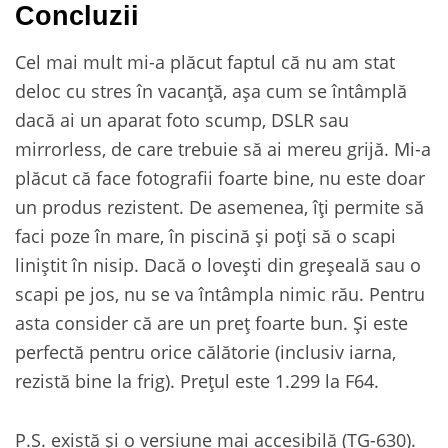
Concluzii
Cel mai mult mi-a plăcut faptul că nu am stat
deloc cu stres în vacanță, așa cum se întâmplă
dacă ai un aparat foto scump, DSLR sau
mirrorless, de care trebuie să ai mereu grijă. Mi-a
plăcut că face fotografii foarte bine, nu este doar
un produs rezistent. De asemenea, îți permite să
faci poze în mare, în piscină și poți să o scapi
liniștit în nisip. Dacă o lovești din greșeală sau o
scapi pe jos, nu se va întâmpla nimic rău. Pentru
asta consider că are un preț foarte bun. Și este
perfectă pentru orice călătorie (inclusiv iarna,
rezistă bine la frig). Prețul este 1.299 la F64.
P.S. există și o versiune mai accesibilă (TG-630).