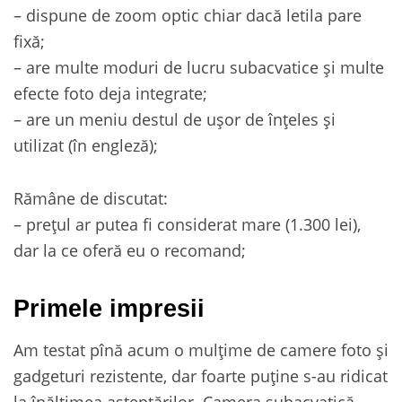
– dispune de zoom optic chiar dacă letila pare
fixă;
– are multe moduri de lucru subacvatice și multe
efecte foto deja integrate;
– are un meniu destul de ușor de înțeles și
utilizat (în engleză);
Rămâne de discutat:
– prețul ar putea fi considerat mare (1.300 lei),
dar la ce oferă eu o recomand;
Primele impresii
Am testat pînă acum o mulțime de camere foto și
gadgeturi rezistente, dar foarte puține s-au ridicat
la înălțimea așteptărilor. Camera subacvatică