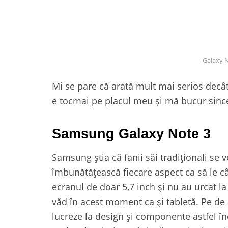
Galaxy N
Mi se pare că arată mult mai serios decât 
e tocmai pe placul meu și mă bucur since
Samsung Galaxy Note 3
Samsung știa că fanii săi tradiționali se vo
îmbunătățească fiecare aspect ca să le c
ecranul de doar 5,7 inch și nu au urcat la
văd în acest moment ca și tabletă. Pe de
lucreze la design și componente astfel în