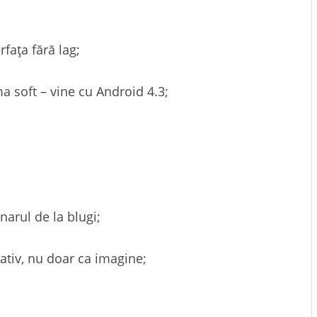
rfața fără lag;
a soft – vine cu Android 4.3;
arul de la blugi;
tativ, nu doar ca imagine;