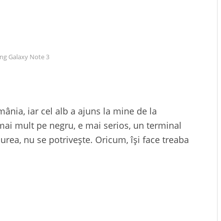
g Galaxy Note 3
ia, iar cel alb a ajuns la mine de la
mai mult pe negru, e mai serios, un terminal
aiurea, nu se potrivește. Oricum, își face treaba