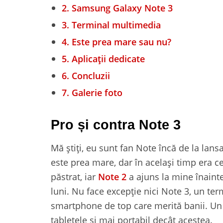
2.
Samsung Galaxy Note 3
3.
Terminal multimedia
4.
Este prea mare sau nu?
5.
Aplicații dedicate
6.
Concluzii
7.
Galerie foto
Pro și contra Note 3
Mă știți, eu sunt fan Note încă de la lans
este prea mare, dar în același timp era c
păstrat, iar
Note 2
a ajuns la mine înainte
luni. Nu face excepție nici Note 3, un ter
smartphone de top care merită banii. Un
tabletele și mai portabil decât acestea.