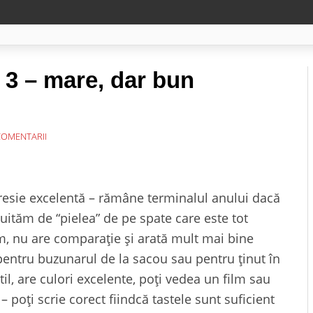
3 – mare, dar bun
COMENTARII
esie excelentă – rămâne terminalul anului dacă
 uităm de “pielea” de pe spate care este tot
, nu are comparație și arată mult mai bine
 pentru buzunarul de la sacou sau pentru ținut în
il, are culori excelente, poți vedea un film sau
– poți scrie corect fiindcă tastele sunt suficient