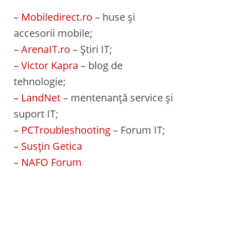
– Mobiledirect.ro
– huse și
accesorii mobile;
– ArenaIT.ro
– Știri IT;
– Victor Kapra
– blog de
tehnologie;
– LandNet
– mentenanță service și
suport IT;
– PCTroubleshooting
– Forum IT;
– Susțin Getica
–
NAFO Forum