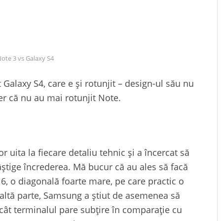
ote 3 vs Galaxy S4
Galaxy S4, care e și rotunjit – design-ul său nu
r că nu au mai rotunjit Note.
r uita la fiecare detaliu tehnic și a încercat să
âștige încrederea. Mă bucur că au ales să facă
 6, o diagonală foarte mare, pe care practic o
 altă parte, Samsung a știut de asemenea să
cât terminalul pare subțire în comparație cu