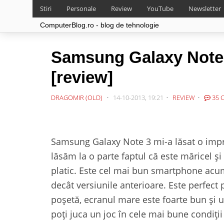
Stiri
Personale
Review
YouTube
Newsletter
ComputerBlog.ro - blog de tehnologie
Samsung Galaxy Note 
[review]
DRAGOMIR (OLD)
14-10-2013, 19:21
REVIEW
35 
Samsung Galaxy Note 3 mi-a lăsat o impr
lăsăm la o parte faptul că este măricel și
platic. Este cel mai bun smartphone acum
decât versiunile anterioare. Este perfect
poșetă, ecranul mare este foarte bun și ut
poți juca un joc în cele mai bune condiții 