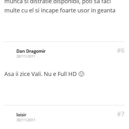
munca si distratie disponibil, poti sa faci
multe cu el si incape foarte usor in geanta
#6
Dan Dragomir
28/11/2011
Asa ii zice Vali. Nu e Full HD 🙂
#7
loisir
30/11/2011