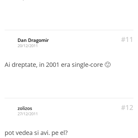
#11
Dan Dragomir
20/12/2011
Ai dreptate, in 2001 era single-core 🙂
#12
zolizos
27/12/2011
pot vedea si avi. pe el?