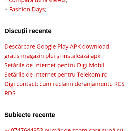
+
Fashion Days
;
Discuții recente
Descărcare Google Play APK download –
gratis magazin plei și instalează apk
Setările de Internet pentru Digi Mobil
Setările de Internet pentru Telekom.ro
Digi contact: cum reclami deranjamente RCS
RDS
Subiecte recente
+40747644953 număr de spam care sună cu