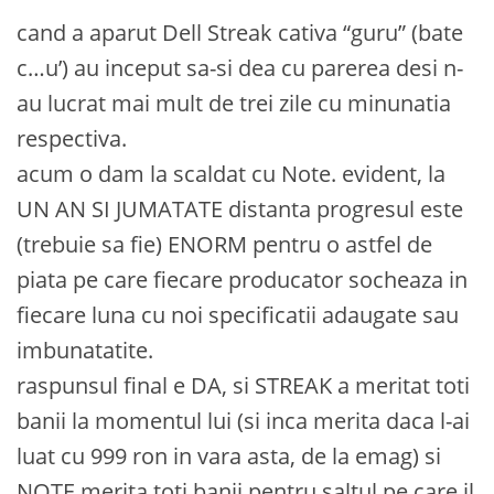
cand a aparut Dell Streak cativa “guru” (bate
c…u’) au inceput sa-si dea cu parerea desi n-
au lucrat mai mult de trei zile cu minunatia
respectiva.
acum o dam la scaldat cu Note. evident, la
UN AN SI JUMATATE distanta progresul este
(trebuie sa fie) ENORM pentru o astfel de
piata pe care fiecare producator socheaza in
fiecare luna cu noi specificatii adaugate sau
imbunatatite.
raspunsul final e DA, si STREAK a meritat toti
banii la momentul lui (si inca merita daca l-ai
luat cu 999 ron in vara asta, de la emag) si
NOTE merita toti banii pentru saltul pe care il