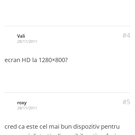
#4
Vali
28/11/2011
ecran HD la 1280×800?
#5
roxy
28/11/2011
cred ca este cel mai bun dispozitiv pentru