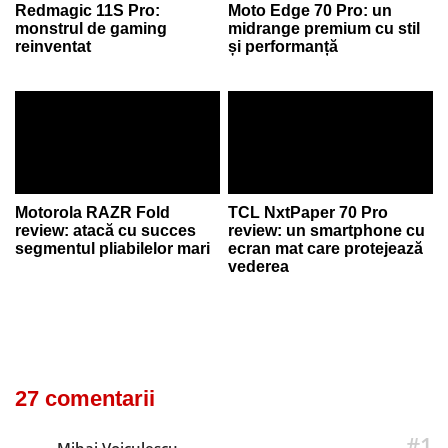
Redmagic 11S Pro:
Moto Edge 70 Pro: un
monstrul de gaming
midrange premium cu stil
reinventat
și performanță
Motorola RAZR Fold
TCL NxtPaper 70 Pro
review: atacă cu succes
review: un smartphone cu
segmentul pliabilelor mari
ecran mat care protejează
vederea
27 comentarii
#1
Mihai Voiculescu