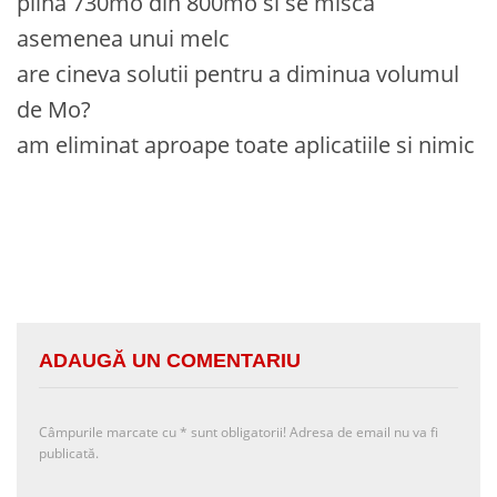
plina 730mo din 800mo si se misca
asemenea unui melc
are cineva solutii pentru a diminua volumul
de Mo?
am eliminat aproape toate aplicatiile si nimic
ADAUGĂ UN COMENTARIU
Câmpurile marcate cu
*
sunt obligatorii! Adresa de email nu va fi
publicată.