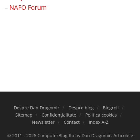
–
NAFO Forum
Despre Dan Dragomir
Despre blog
Blogroll
Sitemap
Confidențialitate
Politica cookies
Newsletter
Contact
Index A-Z
© 2011 - 2026 ComputerBlog.Ro by Dan Dragomir. Articolele