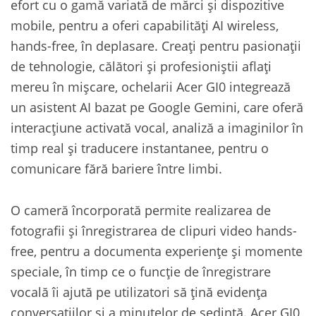
efort cu o gamă variată de mărci și dispozitive
mobile, pentru a oferi capabilități AI wireless,
hands-free, în deplasare. Creați pentru pasionații
de tehnologie, călători și profesioniștii aflați
mereu în mișcare, ochelarii Acer GI0 integrează
un asistent AI bazat pe Google Gemini, care oferă
interacțiune activată vocal, analiză a imaginilor în
timp real și traducere instantanee, pentru o
comunicare fără bariere între limbi.
O cameră încorporată permite realizarea de
fotografii și înregistrarea de clipuri video hands-
free, pentru a documenta experiențe și momente
speciale, în timp ce o funcție de înregistrare
vocală îi ajută pe utilizatori să țină evidența
conversațiilor și a minutelor de ședință. Acer GI0