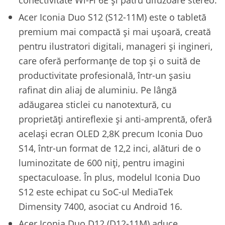
Acer Iconia Duo S12 (S12-11M) este o tabletă
premium mai compactă și mai ușoară, creată
pentru ilustratori digitali, manageri și ingineri,
care oferă performanțe de top și o suită de
productivitate profesională, într-un șasiu
rafinat din aliaj de aluminiu. Pe lângă
adăugarea sticlei cu nanotextură, cu
proprietăți antireflexie și anti-amprentă, oferă
același ecran OLED 2,8K precum Iconia Duo
S14, într-un format de 12,2 inci, alături de o
luminozitate de 600 niți, pentru imagini
spectaculoase. În plus, modelul Iconia Duo
S12 este echipat cu SoC-ul MediaTek
Dimensity 7400, asociat cu Android 16.
Acer Iconia Duo D12 (D12-11M) aduce