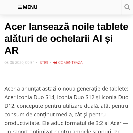
MENU
Acer lansează noile tablete
alături de ochelarii AI și
AR
03-06-2026, 09:54
STIRI
COMENTEAZA
Acer a anunțat astăzi o nouă generație de tablete:
Acer Iconia Duo S14, Iconia Duo S12 și Iconia Duo
D12, concepute pentru utilizare duală, atât pentru
consum de conținut media, cât și pentru
productivitate. Ele aduc formatul de 3:2 al Acer —
un raport optimizat pentru ambele scopuri. Pe