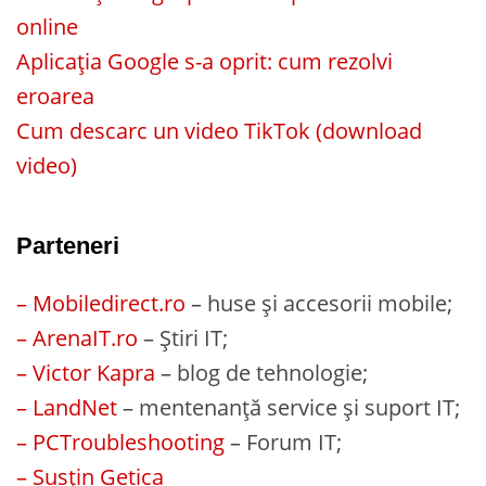
online
Aplicația Google s-a oprit: cum rezolvi
eroarea
Cum descarc un video TikTok (download
video)
Parteneri
– Mobiledirect.ro
– huse și accesorii mobile;
– ArenaIT.ro
– Știri IT;
– Victor Kapra
– blog de tehnologie;
– LandNet
– mentenanță service și suport IT;
– PCTroubleshooting
– Forum IT;
– Susțin Getica