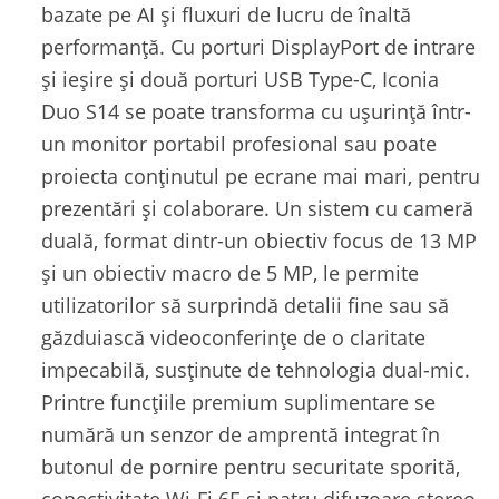
bazate pe AI și fluxuri de lucru de înaltă
performanță. Cu porturi DisplayPort de intrare
și ieșire și două porturi USB Type-C, Iconia
Duo S14 se poate transforma cu ușurință într-
un monitor portabil profesional sau poate
proiecta conținutul pe ecrane mai mari, pentru
prezentări și colaborare. Un sistem cu cameră
duală, format dintr-un obiectiv focus de 13 MP
și un obiectiv macro de 5 MP, le permite
utilizatorilor să surprindă detalii fine sau să
găzduiască videoconferințe de o claritate
impecabilă, susținute de tehnologia dual-mic.
Printre funcțiile premium suplimentare se
numără un senzor de amprentă integrat în
butonul de pornire pentru securitate sporită,
conectivitate Wi-Fi 6E și patru difuzoare stereo.