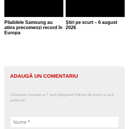
Pliabilele Samsung au
Știri pe scurt – 6 august
atins precomenzi record în
2026
Europa
ADAUGĂ UN COMENTARIU
Câmpurile marcate cu
*
sunt obligatorii! Adresa de email nu va fi
publicată.