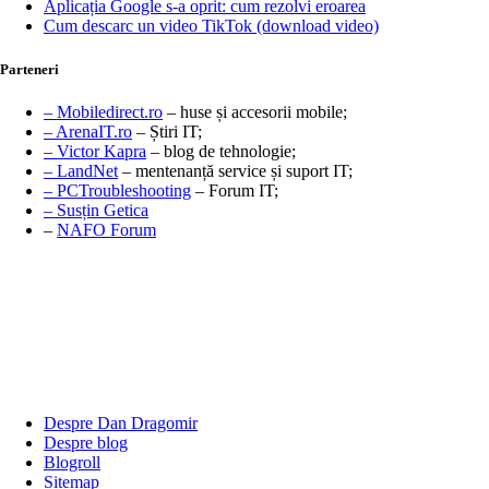
Aplicația Google s-a oprit: cum rezolvi eroarea
Cum descarc un video TikTok (download video)
Parteneri
– Mobiledirect.ro
– huse și accesorii mobile;
– ArenaIT.ro
– Știri IT;
– Victor Kapra
– blog de tehnologie;
– LandNet
– mentenanță service și suport IT;
– PCTroubleshooting
– Forum IT;
– Susțin Getica
–
NAFO Forum
Despre Dan Dragomir
Despre blog
Blogroll
Sitemap