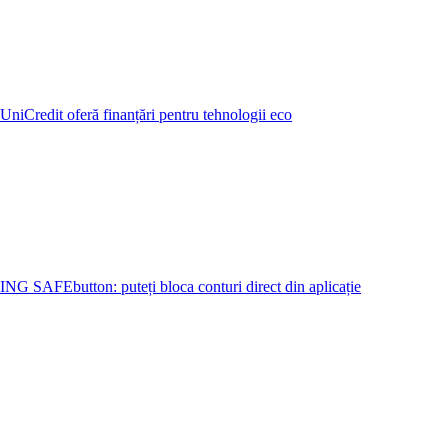
UniCredit oferă finanțări pentru tehnologii eco
ING SAFEbutton: puteți bloca conturi direct din aplicație