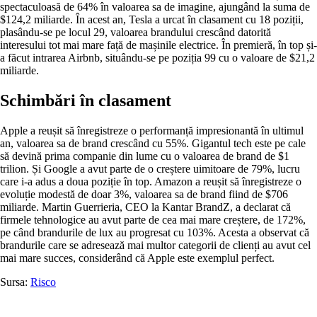
spectaculoasă de 64% în valoarea sa de imagine, ajungând la suma de
$124,2 miliarde. În acest an, Tesla a urcat în clasament cu 18 poziții,
plasându-se pe locul 29, valoarea brandului crescând datorită
interesului tot mai mare față de mașinile electrice. În premieră, în top și-
a făcut intrarea Airbnb, situându-se pe poziția 99 cu o valoare de $21,2
miliarde.
Schimbări în clasament
Apple a reușit să înregistreze o performanță impresionantă în ultimul
an, valoarea sa de brand crescând cu 55%. Gigantul tech este pe cale
să devină prima companie din lume cu o valoarea de brand de $1
trilion. Și Google a avut parte de o creștere uimitoare de 79%, lucru
care i-a adus a doua poziție în top. Amazon a reușit să înregistreze o
evoluție modestă de doar 3%, valoarea sa de brand fiind de $706
miliarde. Martin Guerrieria, CEO la Kantar BrandZ, a declarat că
firmele tehnologice au avut parte de cea mai mare creștere, de 172%,
pe când brandurile de lux au progresat cu 103%. Acesta a observat că
brandurile care se adresează mai multor categorii de clienți au avut cel
mai mare succes, considerând că Apple este exemplul perfect.
Sursa:
Risco