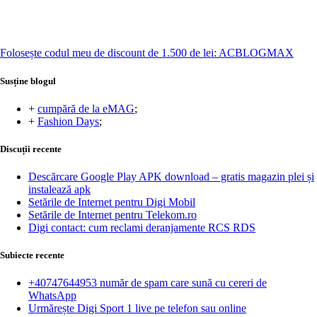
Folosește codul meu de discount de 1.500 de lei: ACBLOGMAX
Susține blogul
+
cumpără de la eMAG
;
+
Fashion Days
;
Discuții recente
Descărcare Google Play APK download – gratis magazin plei și
instalează apk
Setările de Internet pentru Digi Mobil
Setările de Internet pentru Telekom.ro
Digi contact: cum reclami deranjamente RCS RDS
Subiecte recente
+40747644953 număr de spam care sună cu cereri de
WhatsApp
Urmărește Digi Sport 1 live pe telefon sau online