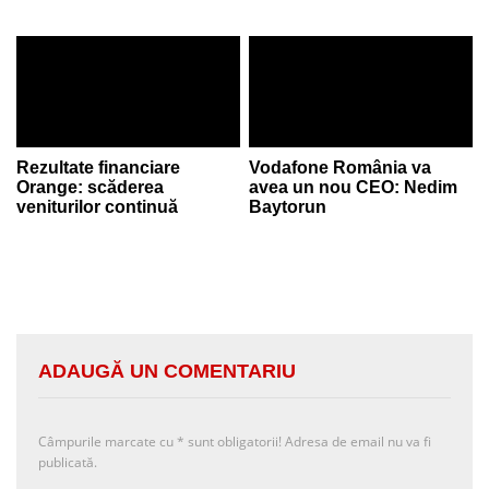
Rezultate financiare
Vodafone România va
Orange: scăderea
avea un nou CEO: Nedim
veniturilor continuă
Baytorun
ADAUGĂ UN COMENTARIU
Câmpurile marcate cu
*
sunt obligatorii! Adresa de email nu va fi
publicată.