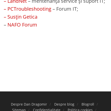
– LandNet
– mentenanță service și suport IT;
– PCTroubleshooting
– Forum IT;
– Susțin Getica
–
NAFO Forum
Despre Dan Dragomir
Despre blog
Blogroll
Sitemap
Confidențialitate
Politica cookies