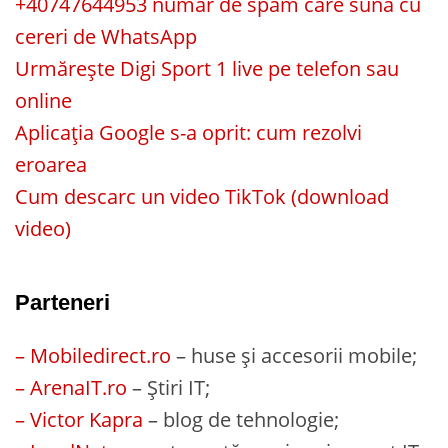
+40747644953 număr de spam care sună cu
cereri de WhatsApp
Urmărește Digi Sport 1 live pe telefon sau
online
Aplicația Google s-a oprit: cum rezolvi
eroarea
Cum descarc un video TikTok (download
video)
Parteneri
– Mobiledirect.ro
– huse și accesorii mobile;
– ArenaIT.ro
– Știri IT;
– Victor Kapra
– blog de tehnologie;