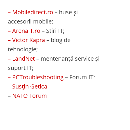
– Mobiledirect.ro
– huse și
accesorii mobile;
– ArenaIT.ro
– Știri IT;
– Victor Kapra
– blog de
tehnologie;
– LandNet
– mentenanță service și
suport IT;
– PCTroubleshooting
– Forum IT;
– Susțin Getica
–
NAFO Forum