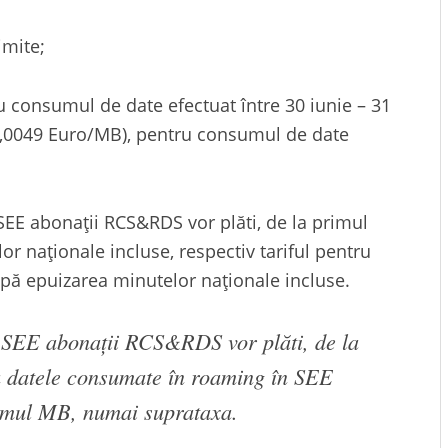
imite;
u consumul de date efectuat între 30 iunie – 31
0,0049 Euro/MB), pentru consumul de date
SEE abonații RCS&RDS vor plăti, de la primul
or naționale incluse, respectiv tariful pentru
după epuizarea minutelor naționale incluse.
n SEE abonații RCS&RDS vor plăti, de la
u datele consumate în roaming în SEE
imul MB, numai suprataxa.