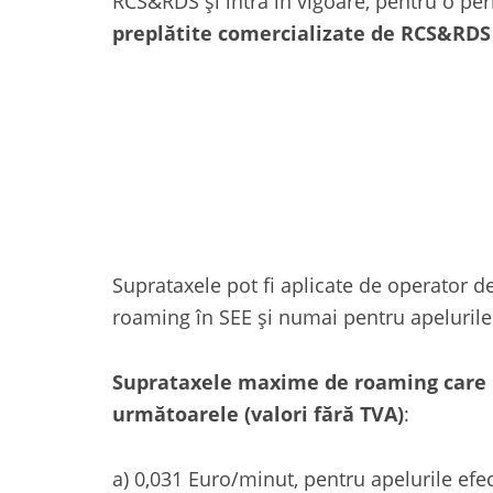
RCS&RDS și intră în vigoare, pentru o pe
preplătite comercializate de RCS&RDS 
Suprataxele pot fi aplicate de operator d
roaming în SEE și numai pentru apelurile 
Suprataxele maxime de roaming care p
următoarele (valori fără TVA)
:
a) 0,031 Euro/minut, pentru apelurile efe