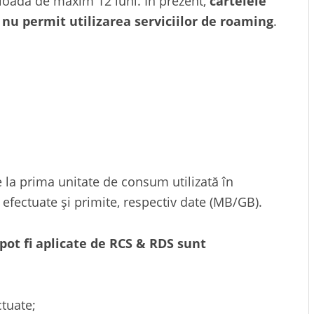
rioadă de maxim 12 luni. În prezent,
cartelele
nu permit utilizarea serviciilor de roaming
.
e la prima unitate de consum utilizată în
efectuate și primite, respectiv date (MB/GB).
ot fi aplicate de RCS & RDS sunt
ctuate;