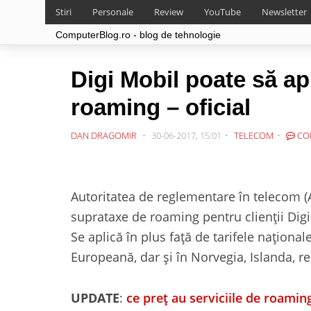
Stiri
Personale
Review
YouTube
Newsletter
ComputerBlog.ro - blog de tehnologie
Digi Mobil poate să ap
roaming – oficial
DAN DRAGOMIR
30-06-2017, 15:01
TELECOM
CO
Autoritatea de reglementare în telecom
suprataxe de roaming pentru clienții Digi
Se aplică în plus față de tarifele naționa
Europeană, dar și în Norvegia, Islanda, re
UPDATE
:
ce preț au serviciile de roaming