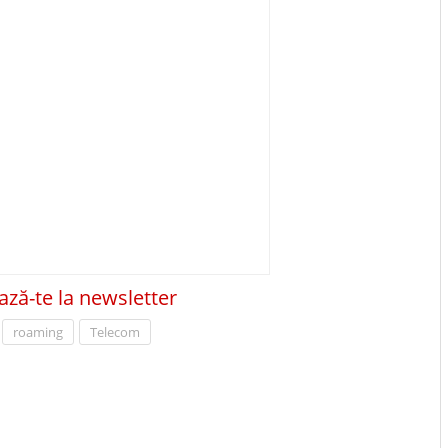
ză-te la newsletter
roaming
Telecom