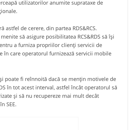
erceapă utilizatorilor anumite suprataxe de
ționale.
ă astfel de cerere, din partea RDS&RCS.
 menite să asigure posibilitatea RCS&RDS să își
tru a furniza propriilor clienți servicii de
le în care operatorul furnizează servicii mobile
și poate fi reînnoită dacă se mențin motivele de
n tot acest interval, astfel încât operatorul să
izate și să nu recupereze mai mult decât
 în SEE.