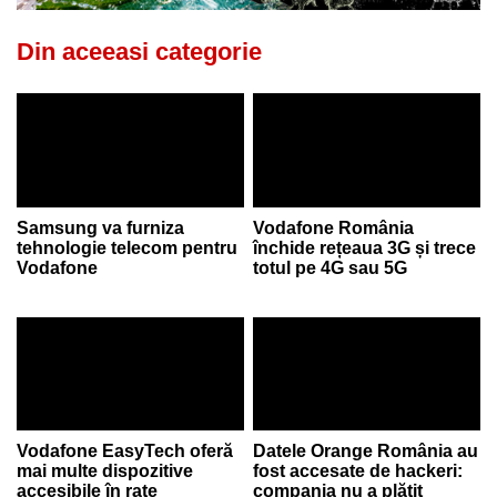
Din aceeasi categorie
Samsung va furniza
Vodafone România
tehnologie telecom pentru
închide rețeaua 3G și trece
Vodafone
totul pe 4G sau 5G
Vodafone EasyTech oferă
Datele Orange România au
mai multe dispozitive
fost accesate de hackeri:
accesibile în rate
compania nu a plătit