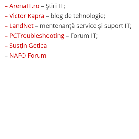
– ArenaIT.ro
– Știri IT;
– Victor Kapra
– blog de tehnologie;
– LandNet
– mentenanță service și suport IT;
– PCTroubleshooting
– Forum IT;
– Susțin Getica
–
NAFO Forum