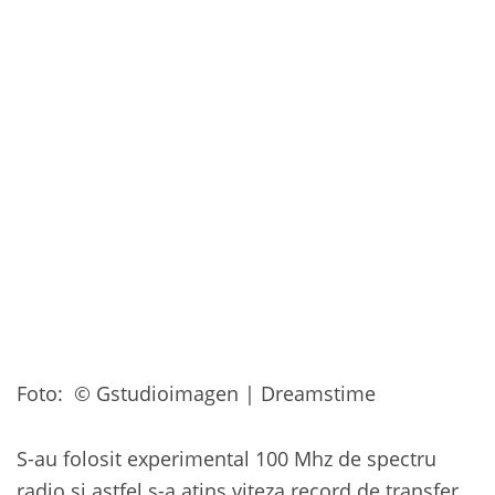
Foto: © Gstudioimagen | Dreamstime
S-au folosit experimental 100 Mhz de spectru
radio și astfel s-a atins viteza record de transfer