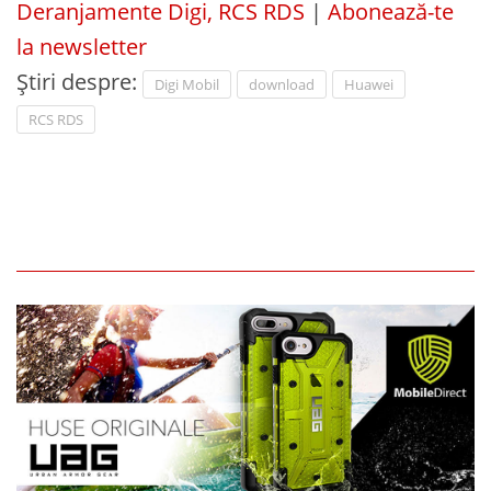
Deranjamente Digi, RCS RDS
|
Abonează-te
la newsletter
Știri despre:
Digi Mobil
download
Huawei
RCS RDS